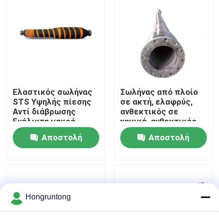
Σχετικά με εμάς
Επισκέψεις στο εργοστάσιο
Έλεγχος ποιότητας
Ελαστικός σωλήνας
Σωλήνας από πλοίο
STS Υψηλής πίεσης
σε ακτή, ελαφρύς,
Αντί διάβρωσης
ανθεκτικός σε
Ζητήστε μια προσφορά
Ευέλικτη μακρά
χημικά, ανθεκτικός,
διάρκεια ζωής
εύκολος χειρισμός
Αποστολή
Αποστολή
Λαστιχένιο κιγκλίδωμα αποβαθρών
ερώτησης
ερώτησης
Λαστιχένιο κιγκλίδωμα Yokohama
Hongruntong
Πνευματικό λαστιχένιο κιγκλίδωμα