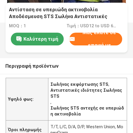
Αντίσταση σε υπεριώδη ακτινοβολία
Αποδέσμευση STS Σωλήνα Αντιστατικές
ιδιότητες
MOQ：1
Τιμή：USD12 to USD 6500 Per Piece
Μας ελάτε σε
Καλύτερη τιμή
επαφή με
Περιγραφή προϊόντων
Σωλήνας εκφόρτωσης STS
,
Αντιστατικές ιδιότητες Σωλήνας
STS
Υψηλό φως:
,
Σωλήνας STS αντοχής σε υπεριώδ
η ακτινοβολία
T/T, L/C, D/A, D/P, Western Union, Mo
Όροι πληρωμής
neyGram