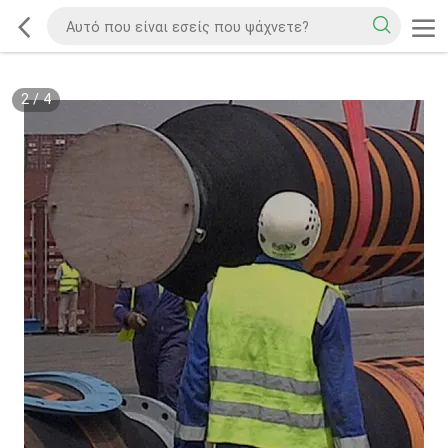
2
/
4