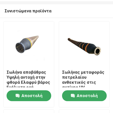
Συνιστώμενα προϊόντα
Σωλήνα αποβάθρας
Σωλήνας μεταφοράς
Υψηλή αντοχή στην
πετρελαίου
Σπίτι
φθορά Ελαφρύ βάρος
ανθεκτικός στις
Ευέλικτη ροή
ακτίνες UV
Επέκταση αντοχής
ανθεκτικός στις
Αποστολή
Αποστολή
Προϊόντα
καιρικές συνθήκες
εύκολη εγκατάσταση
ερώτησης
ερώτησης
Βίντεο