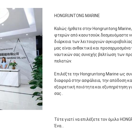
HONGRUNTONG MARINE
Καλώς ήρθατε στην Hongruntong Marine,
φτερών από καουτσούκ.δεσμευόμαστε να
διάρκεια των λειτουργιών αγκυροβολίας
μας είναι ανθεκτικά και προσαρμοσμένα 
ναυτικών σας.συνεχής βελτίωση των προ
πελατών.
Επιλέξτε την Hongruntong Marine ως συ
διαφορά στην ασφάλεια, την απόδοση κα
εξαιρετική ποιότητα και εξυπηρέτηση γ
σας..
Τότε γιατί να επιλέξετε τον όμιλο HON
Ένα...