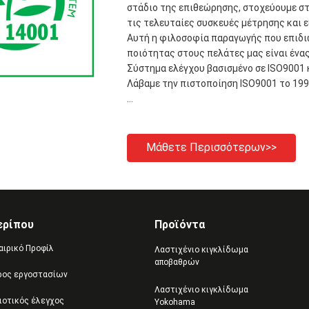
στάδιο της επιθεώρησης, στοχεύουμε σ
τις τελευταίες συσκευές μέτρησης και 
Αυτή η φιλοσοφία παραγωγής που επιδ
ποιότητας στους πελάτες μας είναι ένα
Σύστημα ελέγχου βασισμένο σε ISO9001 
Λάβαμε την πιστοποίηση ISO9001 το 199
...
Μάθετε Περισσότερων>>
ερίπου
Προϊόντα
αιρικό Προφίλ
Λαστιχένιο κιγκλίδωμα
αποβαθρών
ρος εργοστασίων
Λαστιχένιο κιγκλίδωμα
ιοτικός έλεγχος
Yokohama