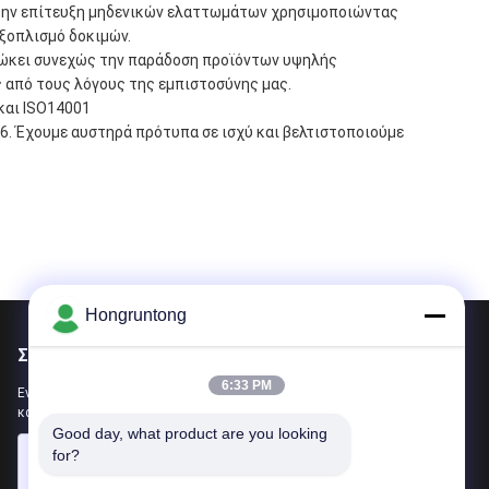
την επίτευξη μηδενικών ελαττωμάτων χρησιμοποιώντας
εξοπλισμό δοκιμών.
ιώκει συνεχώς την παράδοση προϊόντων υψηλής
ς από τους λόγους της εμπιστοσύνης μας.
και ISO14001
6. Έχουμε αυστηρά πρότυπα σε ισχύ και βελτιστοποιούμε
Hongruntong
Στείλτε μας μήνυμα
6:33 PM
Ενημερώστε μας για τις ανάγκες σας. Θα συνδέσουμε τα
καλύτερα προϊόντα μαζί σας.
Good day, what product are you looking 
for?