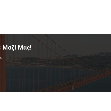
 Μαζί Μας!
νο