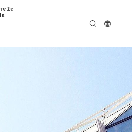
τε Σε
Με