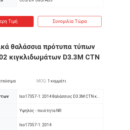
κό
CCS/BV SGS/ABS
ερη Τιμή
Συνομιλία Τώρα
ικά θαλάσσια πρότυπα τύπων
02 κιγκλιδωμάτων D3.3M CTN
ατεύσιμα
MOQ:
1 κομμάτι
ντων
Iso17357-1: 2014 θαλάσσιος D3.3M CTN κιγκλιδωμάτων CTN Yokohama λαστιχένιος τύπος τύπων
Υψηλός - ποιότητα NR
Iso17357-1: 2014