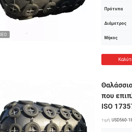
Πρότυπα
Διάμετρος
DEO
Μήκος
Καλύτ
Θαλάσσια
που επιπ
ISO 1735
τιμή:
USD560-18