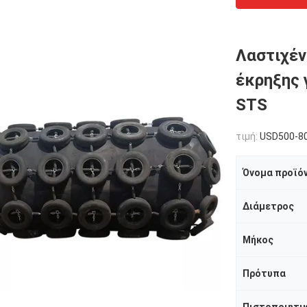
Λαστιχέν
έκρηξης 
STS
τιμή:
USD500-80
Όνομα προϊό
Διάμετρος
Μήκος
Πρότυπα