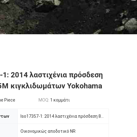
-1: 2014 λαστιχένια πρόσδεση
.5M κιγκλιδωμάτων Yokohama
e Piece
MOQ:
1 κομμάτι
ντων
Iso17357-1: 2014 λαστιχένια πρόσδεση 80kPa 4.5M κιγκλιδωμάτων Yokohama τεχνολογίας
Οικονομικώς αποδοτικό NR