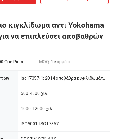
ιο κιγκλίδωμα αντι Yokohama
για να επιπλεύσει αποβαθρών
0 One Piece
MOQ:
1 κομμάτι
ντων
Iso17357-1: 2014 αποβάθρα κιγκλιδωμάτων STS Yokohama προδιαγραφών που επιπλέει τον τύπο CTN
500-4500 χιλ.
1000-12000 χιλ.
ISO9001, ISO17357