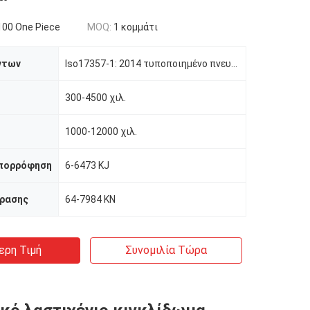
00 One Piece
MOQ:
1 κομμάτι
ντων
Iso17357-1: 2014 τυποποιημένο πνευματικό κιγκλίδωμα 3.3*6.5m 50kPa Yokohama για την αποβάθρα
300-4500 χιλ.
1000-12000 χιλ.
απορρόφηση
6-6473 KJ
δρασης
64-7984 KN
ερη Τιμή
Συνομιλία Τώρα