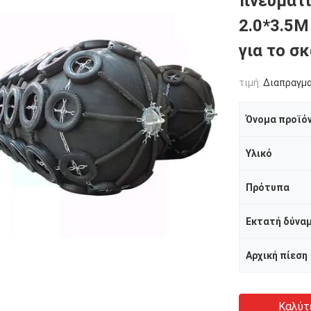
πνευματι
2.0*3.5M
για το σ
τιμή:
Διαπραγμ
Όνομα προϊό
Υλικό
Πρότυπα
Εκτατή δύνα
Αρχική πίεση
Καλύτ