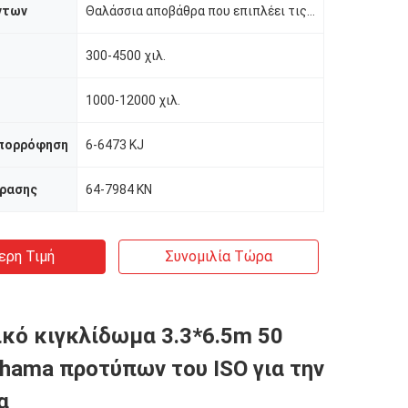
ντων
Θαλάσσια αποβάθρα που επιπλέει τις λαστιχένιες προδιαγραφές 50kPa κιγκλιδωμάτων ISO17357 Yokohama
300-4500 χιλ.
1000-12000 χιλ.
απορρόφηση
6-6473 KJ
δρασης
64-7984 KN
ερη Τιμή
Συνομιλία Τώρα
κό κιγκλίδωμα 3.3*6.5m 50
hama προτύπων του ISO για την
α