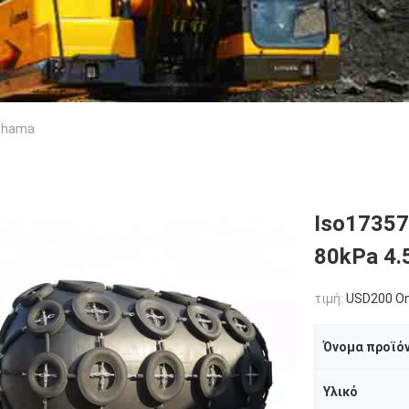
kohama
Iso17357
80kPa 4
τιμή:
USD200 On
Όνομα προϊό
Υλικό