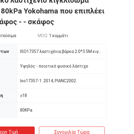
κό λαστιχένιο κιγκλίδωμα
 80kPa Yokohama που επιπλέει
κάφος - - σκάφος
ατεύσιμα
MOQ:
1 κομμάτι
ντων
ISO17357 λαστιχένια βάρκα 2.0*3.5M κιγκλιδωμάτων 80kPa Yokohama προδιαγραφών που επιπλέει
Υψηλός - ποιοτικό φυσικό λάστιχο
Iso17357-1: 2014, PIANC2002
μη
≥18
80KPa
ερη Τιμή
Συνομιλία Τώρα