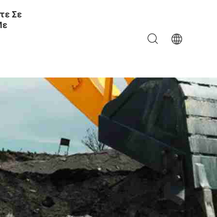
τε Σε
Με