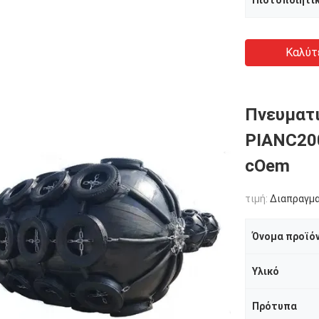
Πιστοποιητι
Καλύτ
Πνευματ
PIANC20
cOem
τιμή:
Διαπραγμ
Όνομα προϊό
Υλικό
Πρότυπα