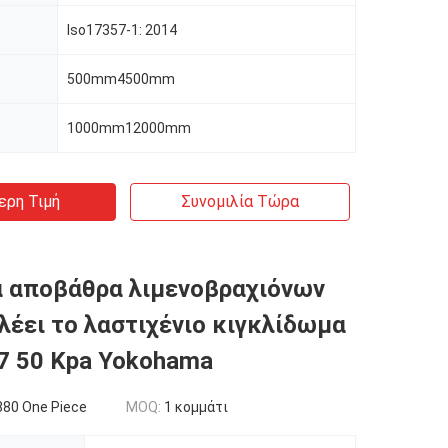
Iso17357-1: 2014
500mm4500mm
1000mm12000mm
ερη Τιμή
Συνομιλία Τώρα
 αποβάθρα λιμενοβραχιόνων
λέει το λαστιχένιο κιγκλίδωμα
7 50 Kpa Yokohama
80 One Piece
MOQ:
1 κομμάτι