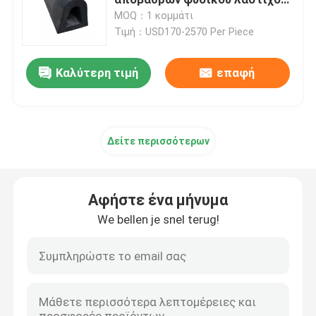
κιγκλιδωμάτων τύπων
MOQ：1 κομμάτι
Τιμή：USD170-2570 Per Piece
Λαστιχένιο κιγκλίδωμα αψίδων
Καλύτερη τιμή
επαφή
Λαστιχένια κιγκλιδώματα κώνων
Β κιγκλίδωμα τύπων
Δείτε περισσότερων
Κιγκλιδώματα τύπων Δ
Αφήστε ένα μήνυμα
Κυλινδρικά θαλάσσια κιγκλιδώματα
We bellen je snel terug!
Λαστιχένιο κιγκλίδωμα κυττάρων
Κιγκλιδώματα βαρκών ρυμουλκών