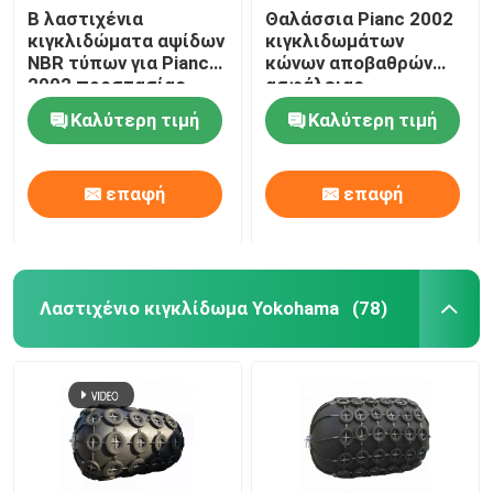
Β λαστιχένια
Θαλάσσια Pianc 2002
κιγκλιδώματα αψίδων
κιγκλιδωμάτων
NBR τύπων για Pianc
κώνων αποβαθρών
2002 προστασίας
ασφάλειας
αποβαθρών
λαστιχένια
Καλύτερη τιμή
Καλύτερη τιμή
υπερβολικά ωμέγα
πρότυπα
επαφή
επαφή
Λαστιχένιο κιγκλίδωμα Yokohama
(78)