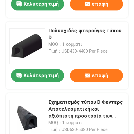
Καλύτερη τιμή
επαφή
Πολυσχιδές φτερούγες τύπου
D
MOQ：1 κομμάτι
Τιμή：USD430-4480 Per Piece
Καλύτερη τιμή
επαφή
Σχηματισμός τύπου D Φεντερς
Αποτελεσματική και
αξιόπιστη προστασία των
θαλάσσιων αποβάθρων
MOQ：1 κομμάτι
Τιμή：USD630-5380 Per Piece