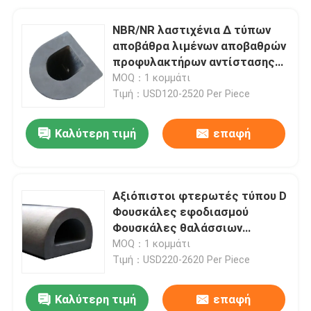
NBR/NR λαστιχένια Δ τύπων
αποβάθρα λιμένων αποβαθρών
προφυλακτήρων αντίστασης
δακρυ'ων χρώματος
MOQ：1 κομμάτι
κιγκλιδωμάτων μαύρη
Τιμή：USD120-2520 Per Piece
Καλύτερη τιμή
επαφή
Αξιόπιστοι φτερωτές τύπου D
Φουσκάλες εφοδιασμού
Φουσκάλες θαλάσσιων
στροφών Σημαντικά καναλιών
MOQ：1 κομμάτι
Φουσκάλες γωνιακών
Τιμή：USD220-2620 Per Piece
φτερωτών πλοίων
Καλύτερη τιμή
επαφή