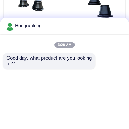
600H Κωνικό Φέντερ
1100h Κωνικό τύπου
Hongruntong
Ελαφρύς Βάρος
Marine Fender Wide
Αδιάβροχο Ρουχούμι
Contact Face
Εύκολη εγκατάσταση
Ενεργειακά
6:28 AM
αποδοτικό Ανθεκτικό
Καλύτερη τιμή
Καλύτερη τιμή
στη διάβρωση
Good day, what product are you looking 
for?
επαφή
επαφή
Δείτε περισσότερων
Αρχική Σελίδα
Περίπου εμείς
επαφή
Desktop Site
Sitemap
Privacy Policy