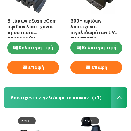
Β τύπων έξοχη cOem
300H αψίδων
αψίδων λαστιχένια
λαστιχένια
προστασία
κιγκλιδωμάτων UV
αποβαθρών
προστασία
κιγκλιδωμάτων
απορρόφησης νερού
Καλύτερη τιμή
Καλύτερη τιμή
θαλάσσια σταθερή
αντίστασης χαμηλή
επαφή
επαφή
Λαστιχένια κιγκλιδώματα κώνων
(71)