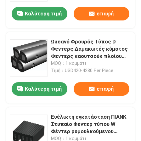
Καλύτερη τιμή
επαφή
Ωκεανό Φρουρός Τύπος D
Φεντερς Δαμακωτές κύματος
Φεντερς καουτσούκ πλοίου
Απορροφητικοί
MOQ：1 κομμάτι
Τιμή：USD420-4280 Per Piece
Καλύτερη τιμή
επαφή
Σπίτι
Ευέλικτη εγκατάσταση ΠΙΑΝΚ
Προϊόντα
Στυπαίο Φέντερ τύπου W
Φέντερ ρυμουλκούμενου
σκάφους με ράβδους
Βίντεο
MOQ：1 κομμάτι