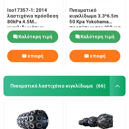
Iso17357-1: 2014
Πνευματικό
λαστιχένια πρόσδεση
κιγκλίδωμα 3.3*6.5m
80kPa 4.5M
50 Kpa Yokohama
κιγκλιδωμάτων
προτύπων του ISO για
Yokohama
την αποβάθρα
Καλύτερη τιμή
Καλύτερη τιμή
επαφή
επαφή
Πνευματικό λαστιχένιο κιγκλίδωμα
(66)