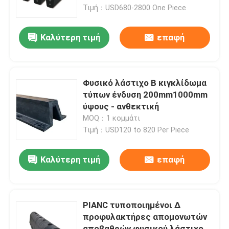
καθοδήγησης
Τιμή：USD680-2800 One Piece
Σχετικά με εμάς
Καλύτερη τιμή
επαφή
Επισκέψεις στο εργοστάσιο
Φυσικό λάστιχο Β κιγκλίδωμα
Έλεγχος ποιότητας
τύπων ένδυση 200mm1000mm
ύψους - ανθεκτική
MOQ：1 κομμάτι
Ζητήστε μια προσφορά
Τιμή：USD120 to 820 Per Piece
Λαστιχένιο κιγκλίδωμα αποβαθρών
Καλύτερη τιμή
επαφή
Λαστιχένιο κιγκλίδωμα Yokohama
PIANC τυποποιημένοι Δ
προφυλακτήρες απομονωτών
Πνευματικό λαστιχένιο κιγκλίδωμα
αποβαθρών φυσικού λάστιχου