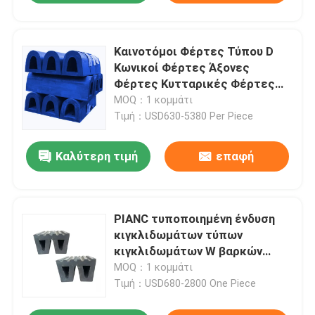
Καινοτόμοι Φέρτες Τύπου D
Κωνικοί Φέρτες Άξονες
Φέρτες Κυτταρικές Φέρτες
Ρουτίνου Φέρτες
MOQ：1 κομμάτι
ρυμουλκούμενων Φέρτες
Τιμή：USD630-5380 Per Piece
Καλύτερη τιμή
επαφή
PIANC τυποποιημένη ένδυση
κιγκλιδωμάτων τύπων
κιγκλιδωμάτων W βαρκών
ρυμουλκών - ανθεκτική
MOQ：1 κομμάτι
Τιμή：USD680-2800 One Piece