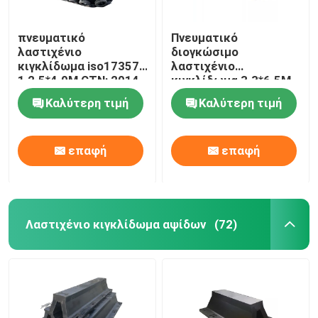
πνευματικό
Πνευματικό
λαστιχένιο
διογκώσιμο
κιγκλίδωμα iso17357-
λαστιχένιο
1 2.5*4.0M CTN: 2014
κιγκλίδωμα 3.3*6.5M
με τη βαλβίδα
80kPa ISO17357
Καλύτερη τιμή
Καλύτερη τιμή
ασφάλειας
1:2014 για τις
διαδικασίες STS
επαφή
επαφή
Λαστιχένιο κιγκλίδωμα αψίδων
(72)