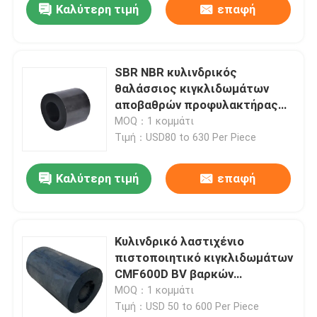
Καλύτερη τιμή
επαφή
SBR NBR κυλινδρικός
θαλάσσιος κιγκλιδωμάτων
αποβαθρών προφυλακτήρας
βαρκών σκαφών λαστιχένιος
MOQ：1 κομμάτι
Τιμή：USD80 to 630 Per Piece
Καλύτερη τιμή
επαφή
Κυλινδρικό λαστιχένιο
πιστοποιητικό κιγκλιδωμάτων
CMF600D BV βαρκών
ρυμουλκών
MOQ：1 κομμάτι
Τιμή：USD 50 to 600 Per Piece