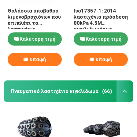
Θαλάσσια αποβάθρα
Iso17357-1: 2014
λιμενοβραχιόνων που
λαστιχένια πρόσδεση
επιπλέει το
80kPa 4.5M
λαστιχένιο
κιγκλιδωμάτων
κιγκλίδωμα ISO 17357
Yokohama
Καλύτερη τιμή
Καλύτερη τιμή
50 Kpa Yokohama
επαφή
επαφή
Πνευματικό λαστιχένιο κιγκλίδωμα
(66)