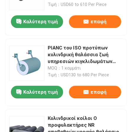
Τιμή：USD60 to 610 Per Piece
Σχετικά με εμάς
Καλύτερη τιμή
επαφή
Επισκέψεις στο εργοστάσιο
PIANC του ISO προτύπων
Έλεγχος ποιότητας
κυλινδρική θαλάσσια ζωή
υπηρεσιών κιγκλιδωμάτων
βαρέων καθηκόντων μακριά για
MOQ：1 κομμάτι
Ζητήστε μια προσφορά
την αποβάθρα
Τιμή：USD130 to 680 Per Piece
Λαστιχένιο κιγκλίδωμα αποβαθρών
Καλύτερη τιμή
επαφή
Λαστιχένιο κιγκλίδωμα Yokohama
Κυλινδρικοί κοίλοι Ο
προφυλακτήρες NR
Πνευματικό λαστιχένιο κιγκλίδωμα
αποβαθρών μορφής θαλάσσιοι/