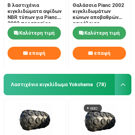
Β λαστιχένια
Θαλάσσια Pianc 2002
κιγκλιδώματα αψίδων
κιγκλιδωμάτων
NBR τύπων για Pianc
κώνων αποβαθρών
2002 προστασίας
ασφάλειας
αποβαθρών
λαστιχένια
Καλύτερη τιμή
Καλύτερη τιμή
υπερβολικά ωμέγα
πρότυπα
επαφή
επαφή
Λαστιχένιο κιγκλίδωμα Yokohama
(78)