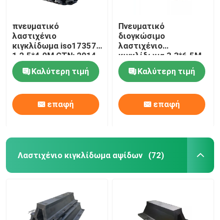
πνευματικό
Πνευματικό
λαστιχένιο
διογκώσιμο
κιγκλίδωμα iso17357-
λαστιχένιο
1 2.5*4.0M CTN: 2014
κιγκλίδωμα 3.3*6.5M
με τη βαλβίδα
80kPa ISO17357
Καλύτερη τιμή
Καλύτερη τιμή
ασφάλειας
1:2014 για τις
διαδικασίες STS
επαφή
επαφή
Λαστιχένιο κιγκλίδωμα αψίδων
(72)