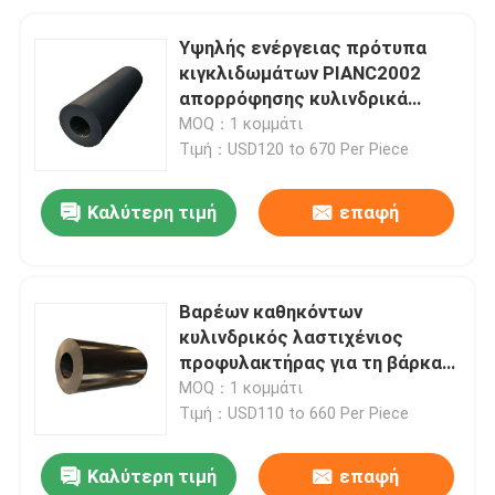
Υψηλής ενέργειας πρότυπα
κιγκλιδωμάτων PIANC2002
απορρόφησης κυλινδρικά
θαλάσσια
MOQ：1 κομμάτι
Τιμή：USD120 to 670 Per Piece
Καλύτερη τιμή
επαφή
Βαρέων καθηκόντων
κυλινδρικός λαστιχένιος
προφυλακτήρας για τη βάρκα
PIANC2002 επικυρωμένη
MOQ：1 κομμάτι
Τιμή：USD110 to 660 Per Piece
Καλύτερη τιμή
επαφή