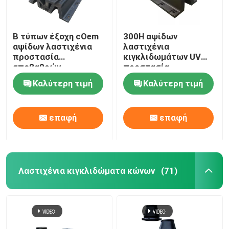
Β τύπων έξοχη cOem
300H αψίδων
αψίδων λαστιχένια
λαστιχένια
προστασία
κιγκλιδωμάτων UV
αποβαθρών
προστασία
κιγκλιδωμάτων
απορρόφησης νερού
Καλύτερη τιμή
Καλύτερη τιμή
θαλάσσια σταθερή
αντίστασης χαμηλή
επαφή
επαφή
Λαστιχένια κιγκλιδώματα κώνων
(71)