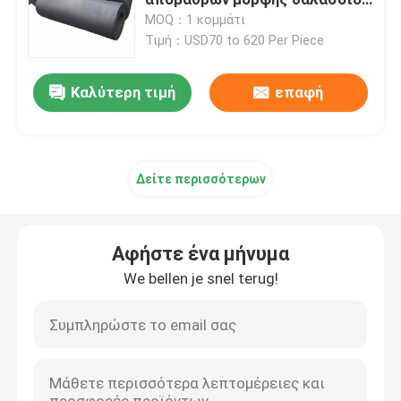
υλικό NBR
MOQ：1 κομμάτι
Τιμή：USD70 to 620 Per Piece
Λαστιχένιο κιγκλίδωμα αψίδων
Καλύτερη τιμή
επαφή
Λαστιχένια κιγκλιδώματα κώνων
Β κιγκλίδωμα τύπων
Δείτε περισσότερων
Κιγκλιδώματα τύπων Δ
Αφήστε ένα μήνυμα
Κυλινδρικά θαλάσσια κιγκλιδώματα
We bellen je snel terug!
Λαστιχένιο κιγκλίδωμα κυττάρων
Κιγκλιδώματα βαρκών ρυμουλκών