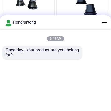
600H Κωνικό Φέντερ
1100h Κωνικό τύπου
Hongruntong
Ελαφρύς Βάρος
Marine Fender Wide
Αδιάβροχο Ρουχούμι
Contact Face
Εύκολη εγκατάσταση
Ενεργειακά
9:43 AM
αποδοτικό Ανθεκτικό
Καλύτερη τιμή
Καλύτερη τιμή
στη διάβρωση
Good day, what product are you looking 
for?
επαφή
επαφή
Δείτε περισσότερων
Αρχική Σελίδα
Περίπου εμείς
επαφή
Desktop Site
Sitemap
Privacy Policy