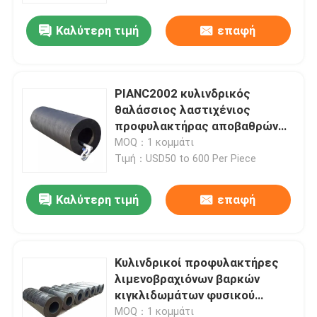
Καλύτερη τιμή
επαφή
PIANC2002 κυλινδρικός
θαλάσσιος λαστιχένιος
προφυλακτήρας αποβαθρών
κιγκλιδωμάτων για την
MOQ：1 κομμάτι
προσόρμιση
Τιμή：USD50 to 600 Per Piece
Καλύτερη τιμή
επαφή
Σπίτι
Κυλινδρικοί προφυλακτήρες
Προϊόντα
λιμενοβραχιόνων βαρκών
κιγκλιδωμάτων φυσικού
λάστιχου για τα σκάφη
Βίντεο
MOQ：1 κομμάτι