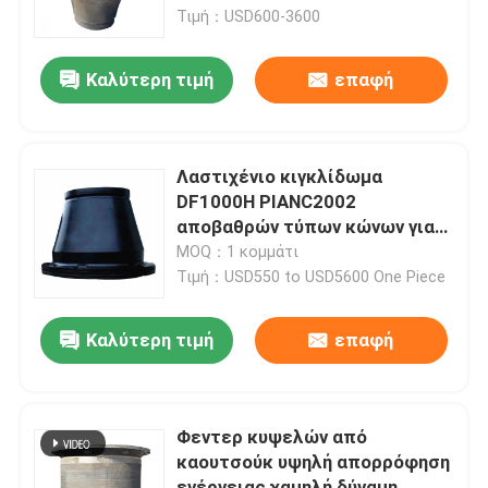
Τιμή：USD600-3600
Σχετικά με εμάς
Καλύτερη τιμή
επαφή
Επισκέψεις στο εργοστάσιο
Λαστιχένιο κιγκλίδωμα
Έλεγχος ποιότητας
DF1000H PIANC2002
αποβαθρών τύπων κώνων για
την προστασία σκαφών
MOQ：1 κομμάτι
Ζητήστε μια προσφορά
βαρκών
Τιμή：USD550 to USD5600 One Piece
Λαστιχένιο κιγκλίδωμα αποβαθρών
Καλύτερη τιμή
επαφή
Λαστιχένιο κιγκλίδωμα Yokohama
Φεντερ κυψελών από
καουτσούκ υψηλή απορρόφηση
Πνευματικό λαστιχένιο κιγκλίδωμα
ενέργειας χαμηλή δύναμη