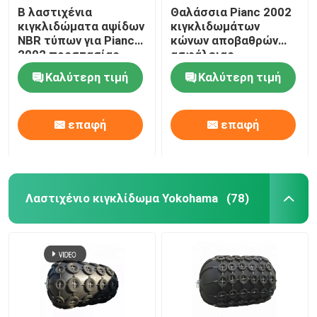
Β λαστιχένια
Θαλάσσια Pianc 2002
κιγκλιδώματα αψίδων
κιγκλιδωμάτων
NBR τύπων για Pianc
κώνων αποβαθρών
2002 προστασίας
ασφάλειας
αποβαθρών
λαστιχένια
Καλύτερη τιμή
Καλύτερη τιμή
υπερβολικά ωμέγα
πρότυπα
επαφή
επαφή
Λαστιχένιο κιγκλίδωμα Yokohama
(78)