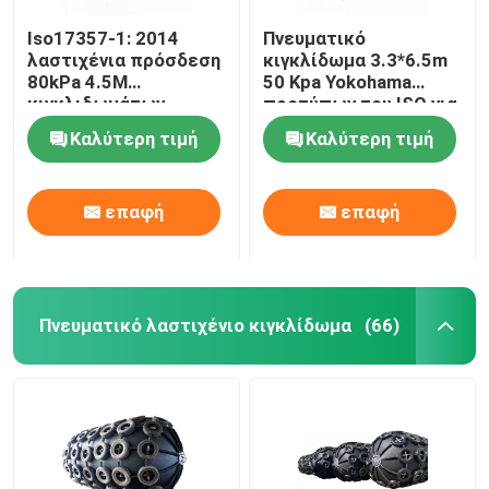
Iso17357-1: 2014
Πνευματικό
λαστιχένια πρόσδεση
κιγκλίδωμα 3.3*6.5m
80kPa 4.5M
50 Kpa Yokohama
κιγκλιδωμάτων
προτύπων του ISO για
Yokohama
την αποβάθρα
Καλύτερη τιμή
Καλύτερη τιμή
επαφή
επαφή
Πνευματικό λαστιχένιο κιγκλίδωμα
(66)