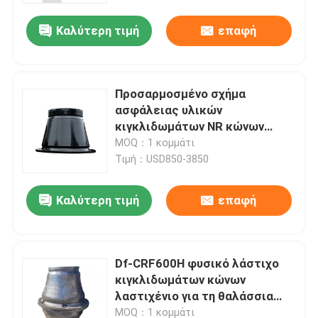
Καλύτερη τιμή
επαφή
Προσαρμοσμένο σχήμα
ασφάλειας υλικών
κιγκλιδωμάτων NR κώνων
λαστιχένιο εναντίον της
MOQ：1 κομμάτι
σύγκρουσης
Τιμή：USD850-3850
Καλύτερη τιμή
επαφή
Σπίτι
Df-CRF600H φυσικό λάστιχο
Προϊόντα
κιγκλιδωμάτων κώνων
λαστιχένιο για τη θαλάσσια
αποβάθρα βαρκών
Βίντεο
MOQ：1 κομμάτι