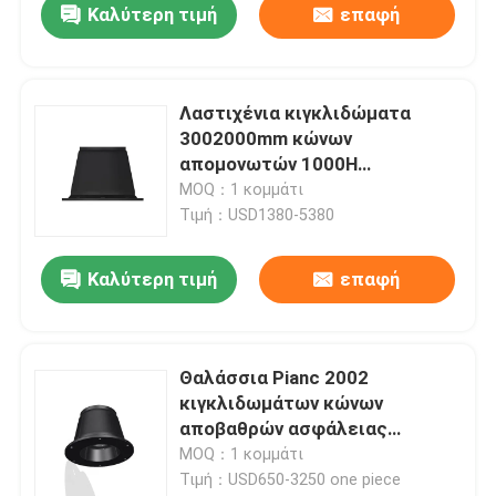
Καλύτερη τιμή
επαφή
Λαστιχένια κιγκλιδώματα
3002000mm κώνων
απομονωτών 1000H
αποβαθρών ένδυση - ανθεκτική
MOQ：1 κομμάτι
Τιμή：USD1380-5380
Καλύτερη τιμή
επαφή
Θαλάσσια Pianc 2002
κιγκλιδωμάτων κώνων
αποβαθρών ασφάλειας
λαστιχένια υπερβολικά ωμέγα
MOQ：1 κομμάτι
πρότυπα
Τιμή：USD650-3250 one piece