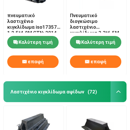
πνευματικό
Πνευματικό
λαστιχένιο
διογκώσιμο
κιγκλίδωμα iso17357-
λαστιχένιο
1 2.5*4.0M CTN: 2014
κιγκλίδωμα 3.3*6.5M
με τη βαλβίδα
80kPa ISO17357
Καλύτερη τιμή
Καλύτερη τιμή
ασφάλειας
1:2014 για τις
διαδικασίες STS
επαφή
επαφή
Λαστιχένιο κιγκλίδωμα αψίδων
(72)