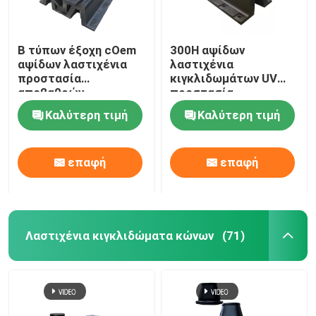
Β τύπων έξοχη cOem
300H αψίδων
αψίδων λαστιχένια
λαστιχένια
προστασία
κιγκλιδωμάτων UV
αποβαθρών
προστασία
κιγκλιδωμάτων
απορρόφησης νερού
Καλύτερη τιμή
Καλύτερη τιμή
θαλάσσια σταθερή
αντίστασης χαμηλή
επαφή
επαφή
Λαστιχένια κιγκλιδώματα κώνων
(71)