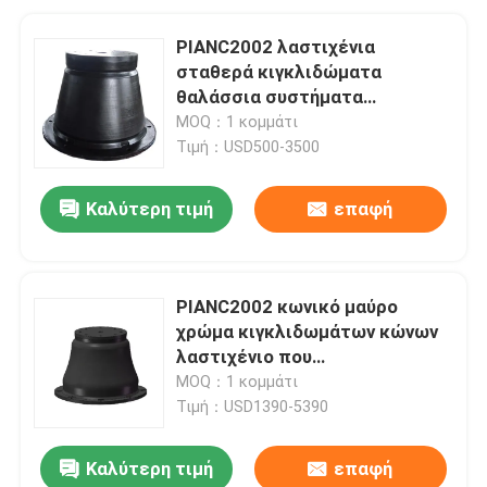
PIANC2002 λαστιχένια
σταθερά κιγκλιδώματα
θαλάσσια συστήματα
κιγκλιδωμάτων κώνων για το
MOQ：1 κομμάτι
αγκυροβόλιο
Τιμή：USD500-3500
Καλύτερη τιμή
επαφή
PIANC2002 κωνικό μαύρο
χρώμα κιγκλιδωμάτων κώνων
λαστιχένιο που
προσαρμόζεται για τον
MOQ：1 κομμάτι
απομονωτή αποβαθρών
Τιμή：USD1390-5390
βαρκών
Καλύτερη τιμή
επαφή