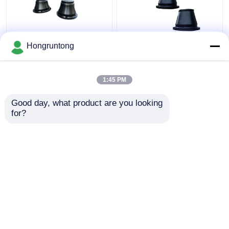
600H Κωνικό Φέντερ
1100h Κωνικό τύπου
Hongruntong
Ελαφρύς Βάρος
Marine Fender Wide
Αδιάβροχο Ρουχούμι
Contact Face
Εύκολη εγκατάσταση
Ενεργειακά
1:45 PM
αποδοτικό Ανθεκτικό
Καλύτερη τιμή
Καλύτερη τιμή
στη διάβρωση
Good day, what product are you looking 
for?
επαφή
επαφή
Δείτε περισσότερων
Αρχική Σελίδα
Περίπου εμείς
επαφή
Desktop Site
Sitemap
Privacy Policy