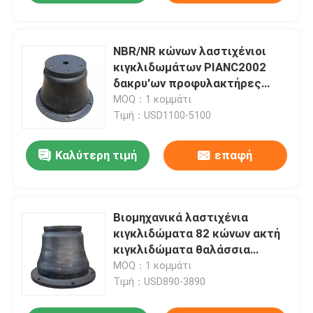
NBR/NR κώνων λαστιχένιοι
κιγκλιδωμάτων PIANC2002
δακρυ'ων προφυλακτήρες
αποβαθρών αντίστασης
MOQ：1 κομμάτι
θαλάσσιοι
Τιμή：USD1100-5100
Καλύτερη τιμή
επαφή
Βιομηχανικά λαστιχένια
κιγκλιδώματα 82 κώνων ακτή
κιγκλιδώματα θαλάσσια
αποβαθρών
MOQ：1 κομμάτι
Τιμή：USD890-3890