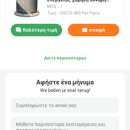
αντίδρασης μακρά διάρκεια
MOQ：1
ζωής
Τιμή：USD10-400 Per Piece
Λαστιχένιο κιγκλίδωμα αψίδων
Καλύτερη τιμή
επαφή
Λαστιχένια κιγκλιδώματα κώνων
Β κιγκλίδωμα τύπων
Δείτε περισσότερων
Κιγκλιδώματα τύπων Δ
Αφήστε ένα μήνυμα
Κυλινδρικά θαλάσσια κιγκλιδώματα
We bellen je snel terug!
Λαστιχένιο κιγκλίδωμα κυττάρων
Κιγκλιδώματα βαρκών ρυμουλκών