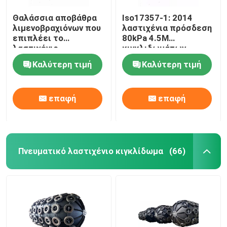
Θαλάσσια αποβάθρα
Iso17357-1: 2014
λιμενοβραχιόνων που
λαστιχένια πρόσδεση
επιπλέει το
80kPa 4.5M
λαστιχένιο
κιγκλιδωμάτων
κιγκλίδωμα ISO 17357
Yokohama
Καλύτερη τιμή
Καλύτερη τιμή
50 Kpa Yokohama
επαφή
επαφή
Πνευματικό λαστιχένιο κιγκλίδωμα
(66)