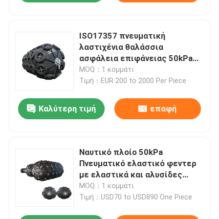
ISO17357 πνευματική
λαστιχένια θαλάσσια
ασφάλεια επιφάνειας 50kPa
κιγκλιδωμάτων ομαλή
MOQ：1 κομμάτι
Τιμή：EUR 200 to 2000 Per Piece
Καλύτερη τιμή
επαφή
Ναυτικό πλοίο 50kPa
Πνευματικό ελαστικό φεντερ
με ελαστικά και αλυσίδες
προστατεύει το πλοίο
MOQ：1 κομμάτι
αποβάθρας
Τιμή：USD70 to USD890 One Piece