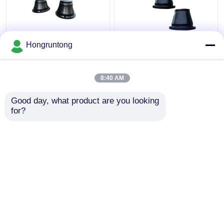
600H Κωνικό Φέντερ
1100h Κωνικό τύπου
Hongruntong
Ελαφρύς Βάρος
Marine Fender Wide
Αδιάβροχο Ρουχούμι
Contact Face
Εύκολη εγκατάσταση
Ενεργειακά
8:40 AM
αποδοτικό Ανθεκτικό
Καλύτερη τιμή
Καλύτερη τιμή
στη διάβρωση
Good day, what product are you looking 
for?
επαφή
επαφή
Δείτε περισσότερων
Αρχική Σελίδα
Περίπου εμείς
επαφή
Desktop Site
Sitemap
Privacy Policy