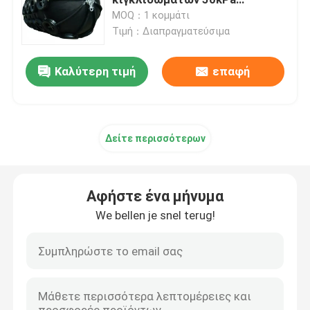
Yokohama θαλάσσια
MOQ：1 κομμάτι
λαστιχένια
Τιμή：Διαπραγματεύσιμα
Λαστιχένιο κιγκλίδωμα αψίδων
Καλύτερη τιμή
επαφή
Λαστιχένια κιγκλιδώματα κώνων
Β κιγκλίδωμα τύπων
Δείτε περισσότερων
Κιγκλιδώματα τύπων Δ
Αφήστε ένα μήνυμα
Κυλινδρικά θαλάσσια κιγκλιδώματα
We bellen je snel terug!
Λαστιχένιο κιγκλίδωμα κυττάρων
Κιγκλιδώματα βαρκών ρυμουλκών