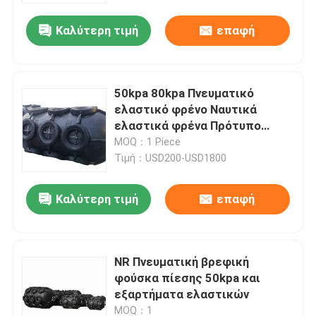
Καλύτερη τιμή
επαφή
50kpa 80kpa Πνευματικό
ελαστικό φρένο Ναυτικά
ελαστικά φρένα Πρότυπο
ISO17357
MOQ：1 Piece
Τιμή：USD200-USD1800
Καλύτερη τιμή
επαφή
Σπίτι
NR Πνευματική βρεφική
Προϊόντα
φούσκα πίεσης 50kpa και
εξαρτήματα ελαστικών
Βίντεο
MOQ：1