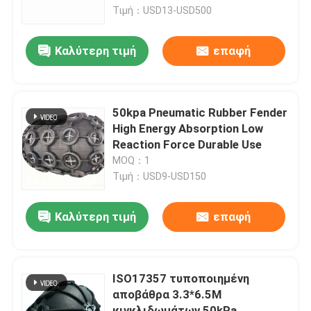
Τιμή：USD13-USD500
Σχετικά με εμάς
Καλύτερη τιμή
επαφή
Επισκέψεις στο εργοστάσιο
50kpa Pneumatic Rubber Fender
Έλεγχος ποιότητας
High Energy Absorption Low
Reaction Force Durable Use
MOQ：1
Ζητήστε μια προσφορά
Τιμή：USD9-USD150
Λαστιχένιο κιγκλίδωμα αποβαθρών
Καλύτερη τιμή
επαφή
Λαστιχένιο κιγκλίδωμα Yokohama
ISO17357 τυποποιημένη
αποβάθρα 3.3*6.5M
Πνευματικό λαστιχένιο κιγκλίδωμα
κιγκλιδωμάτων 50kPa