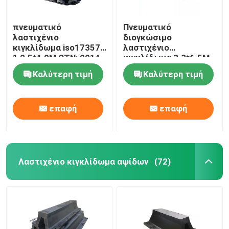
πνευματικό
Πνευματικό
λαστιχένιο
διογκώσιμο
κιγκλίδωμα iso17357-
λαστιχένιο
1 2.5*4.0M CTN: 2014
κιγκλίδωμα 3.3*6.5M
με τη βαλβίδα
80kPa ISO17357
Καλύτερη τιμή
Καλύτερη τιμή
ασφάλειας
1:2014 για τις
διαδικασίες STS
επαφή
επαφή
Λαστιχένιο κιγκλίδωμα αψίδων
(72)