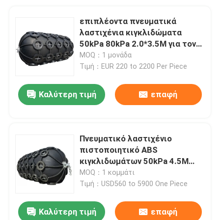
επιπλέοντα πνευματικά
λαστιχένια κιγκλιδώματα
50kPa 80kPa 2.0*3.5M για τον
ελλιμενισμό σκαφών
MOQ：1 μονάδα
Τιμή：EUR 220 to 2200 Per Piece
Καλύτερη τιμή
επαφή
Πνευματικό λαστιχένιο
πιστοποιητικό ABS
κιγκλιδωμάτων 50kPa 4.5M
δικτύου αλυσίδων ελαστικών
MOQ：1 κομμάτι
αυτοκινήτου
Τιμή：USD560 to 5900 One Piece
Καλύτερη τιμή
επαφή