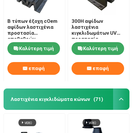
Β τύπων έξοχη cOem
300H αψίδων
αψίδων λαστιχένια
λαστιχένια
προστασία
κιγκλιδωμάτων UV
αποβαθρών
προστασία
κιγκλιδωμάτων
απορρόφησης νερού
Καλύτερη τιμή
Καλύτερη τιμή
θαλάσσια σταθερή
αντίστασης χαμηλή
επαφή
επαφή
Λαστιχένια κιγκλιδώματα κώνων
(71)