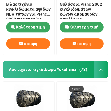
Β λαστιχένια
Θαλάσσια Pianc 2002
κιγκλιδώματα αψίδων
κιγκλιδωμάτων
NBR τύπων για Pianc
κώνων αποβαθρών
2002 προστασίας
ασφάλειας
αποβαθρών
λαστιχένια
Καλύτερη τιμή
Καλύτερη τιμή
υπερβολικά ωμέγα
πρότυπα
επαφή
επαφή
Λαστιχένιο κιγκλίδωμα Yokohama
(78)