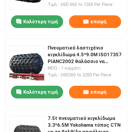
Τιμή：USD 660 to 1260 Per Piece
Σχετικά με εμάς
Καλύτερη τιμή
επαφή
Επισκέψεις στο εργοστάσιο
Πνευματικό λαστιχένιο
Έλεγχος ποιότητας
κιγκλίδωμα 4.5*9.0M ISO17357
PIANC2002 θαλάσσιο να
επιπλεύσει CTN
MOQ：1 κομμάτι
Ζητήστε μια προσφορά
Τιμή：USD260 to 2200 Per Piece
Λαστιχένιο κιγκλίδωμα αποβαθρών
Καλύτερη τιμή
επαφή
Λαστιχένιο κιγκλίδωμα Yokohama
7.5t πνευματικό κιγκλίδωμα
3.3*6.5M Yokohama τύπος CTN
Πνευματικό λαστιχένιο κιγκλίδωμα
με τη βαλβίδα ασφάλειας