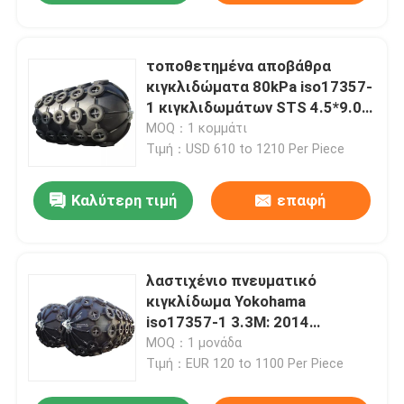
τοποθετημένα αποβάθρα
κιγκλιδώματα 80kPa iso17357-
1 κιγκλιδωμάτων STS 4.5*9.0M
πνευματικά λαστιχένια: 2014
MOQ：1 κομμάτι
Τιμή：USD 610 to 1210 Per Piece
Καλύτερη τιμή
επαφή
λαστιχένιο πνευματικό
κιγκλίδωμα Yokohama
iso17357-1 3.3M: 2014
πρότυπα
MOQ：1 μονάδα
Τιμή：EUR 120 to 1100 Per Piece