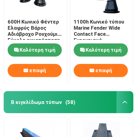
600H Κωνικό Φέντερ
1100h Κωνικό τύπου
Ελαφρύς Βάρος
Marine Fender Wide
Αδιάβροχο Ρουχούμι
Contact Face
Εύκολη εγκατάσταση
Ενεργειακά
αποδοτικό Ανθεκτικό
Καλύτερη τιμή
Καλύτερη τιμή
στη διάβρωση
επαφή
επαφή
Β κιγκλίδωμα τύπων
(58)