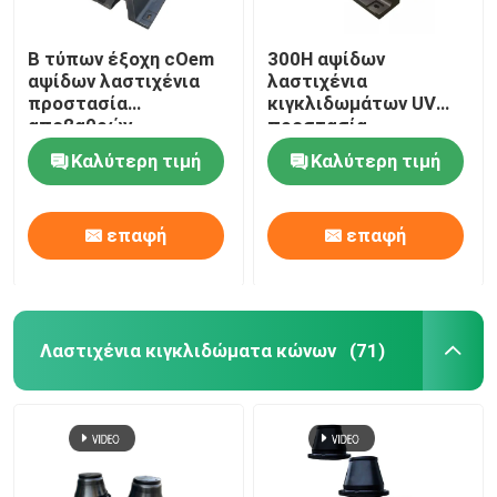
Β τύπων έξοχη cOem
300H αψίδων
αψίδων λαστιχένια
λαστιχένια
προστασία
κιγκλιδωμάτων UV
αποβαθρών
προστασία
κιγκλιδωμάτων
απορρόφησης νερού
Καλύτερη τιμή
Καλύτερη τιμή
θαλάσσια σταθερή
αντίστασης χαμηλή
επαφή
επαφή
Λαστιχένια κιγκλιδώματα κώνων
(71)