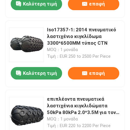
Καλύτερη τιμή
επαφή
Iso17357-1: 2014 πνευματικό
λαστιχένιο κιγκλίδωμα
3300*6500MM τύπος CTN
MOQ：1 μονάδα
Τιμή：EUR 250 to 2500 Per Piece
Καλύτερη τιμή
επαφή
επιπλέοντα πνευματικά
λαστιχένια κιγκλιδώματα
50kPa 80kPa 2.0*3.5M για τον
ελλιμενισμό σκαφών
MOQ：1 μονάδα
Τιμή：EUR 220 to 2200 Per Piece