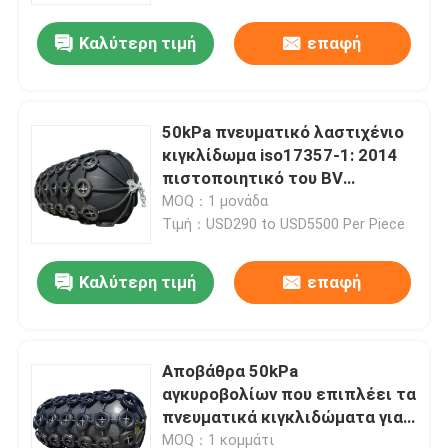
Καλύτερη τιμή
επαφή
50kPa πνευματικό λαστιχένιο
κιγκλίδωμα iso17357-1: 2014
πιστοποιητικό του BV
προδιαγραφών
MOQ：1 μονάδα
Τιμή：USD290 to USD5500 Per Piece
Καλύτερη τιμή
επαφή
Σπίτι
Αποβάθρα 50kPa
Προϊόντα
αγκυροβολίων που επιπλέει τα
πνευματικά κιγκλιδώματα για
τα σκάφη ISO17357 PIANC2002
Βίντεο
MOQ：1 κομμάτι