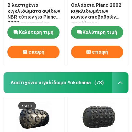
Β λαστιχένια
Θαλάσσια Pianc 2002
κιγκλιδώματα αψίδων
κιγκλιδωμάτων
NBR τύπων για Pianc
κώνων αποβαθρών
2002 προστασίας
ασφάλειας
αποβαθρών
λαστιχένια
Καλύτερη τιμή
Καλύτερη τιμή
υπερβολικά ωμέγα
πρότυπα
επαφή
επαφή
Λαστιχένιο κιγκλίδωμα Yokohama
(78)