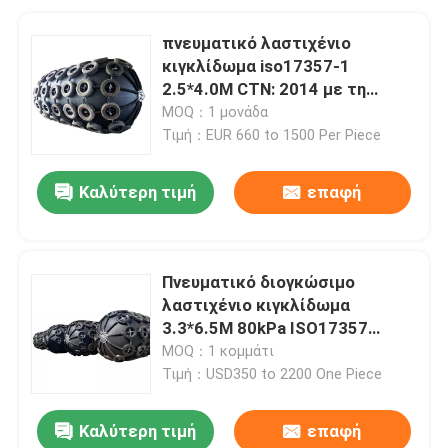
πνευματικό λαστιχένιο
κιγκλίδωμα iso17357-1
2.5*4.0M CTN: 2014 με τη
βαλβίδα ασφάλειας
MOQ：1 μονάδα
Τιμή：EUR 660 to 1500 Per Piece
Καλύτερη τιμή
επαφή
Πνευματικό διογκώσιμο
λαστιχένιο κιγκλίδωμα
3.3*6.5M 80kPa ISO17357
1:2014 για τις διαδικασίες STS
MOQ：1 κομμάτι
Τιμή：USD350 to 2200 One Piece
Καλύτερη τιμή
επαφή