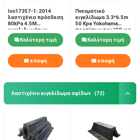
Iso17357-1: 2014
Πνευματικό
λαστιχένια πρόσδεση
κιγκλίδωμα 3.3*6.5m
80kPa 4.5M
50 Kpa Yokohama
κιγκλιδωμάτων
προτύπων του ISO για
Yokohama
την αποβάθρα
Καλύτερη τιμή
Καλύτερη τιμή
επαφή
επαφή
Λαστιχένιο κιγκλίδωμα αψίδων
(72)