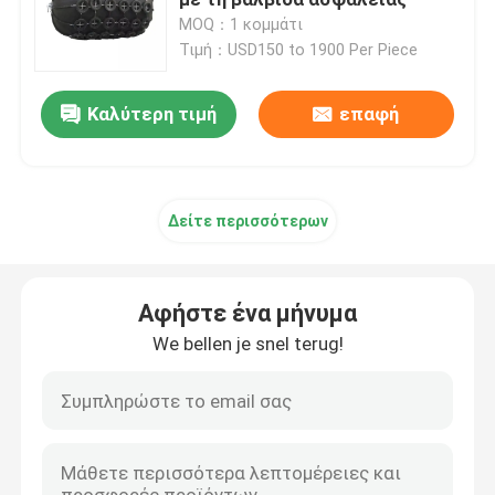
MOQ：1 κομμάτι
Τιμή：USD150 to 1900 Per Piece
Λαστιχένιο κιγκλίδωμα αψίδων
Καλύτερη τιμή
επαφή
Λαστιχένια κιγκλιδώματα κώνων
Β κιγκλίδωμα τύπων
Δείτε περισσότερων
Κιγκλιδώματα τύπων Δ
Αφήστε ένα μήνυμα
Κυλινδρικά θαλάσσια κιγκλιδώματα
We bellen je snel terug!
Λαστιχένιο κιγκλίδωμα κυττάρων
Κιγκλιδώματα βαρκών ρυμουλκών