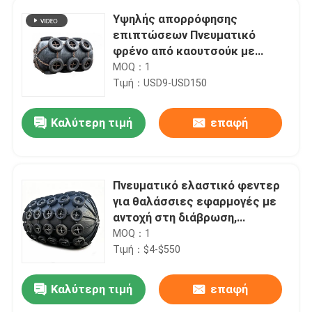
Υψηλής απορρόφησης
επιπτώσεων Πνευματικό
φρένο από καουτσούκ με
χαμηλή δύναμη αντίδρασης και
MOQ：1
μακρά διάρκεια ζωής για
Τιμή：USD9-USD150
θαλάσσια προστασία
Καλύτερη τιμή
επαφή
Πνευματικό ελαστικό φεντερ
για θαλάσσιες εφαρμογές με
αντοχή στη διάβρωση,
απορρόφηση σοκ και ελαφρύ
MOQ：1
σχέδιο
Τιμή：$4-$550
Καλύτερη τιμή
επαφή