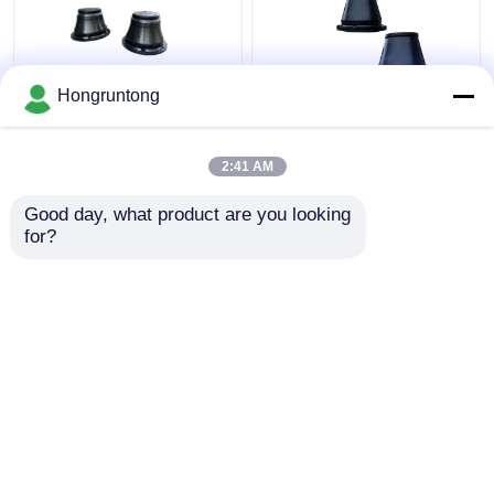
Hongruntong
600H Κωνικό Φέντερ
1100h Κωνικό τύπου
Ελαφρύς Βάρος
Marine Fender Wide
Αδιάβροχο Ρουχούμι
Contact Face
2:41 AM
Εύκολη εγκατάσταση
Ενεργειακά
αποδοτικό Ανθεκτικό
Καλύτερη τιμή
Καλύτερη τιμή
Good day, what product are you looking 
στη διάβρωση
for?
επαφή
επαφή
Δείτε περισσότερων
Αρχική Σελίδα
Περίπου εμείς
επαφή
Desktop Site
Sitemap
Privacy Policy