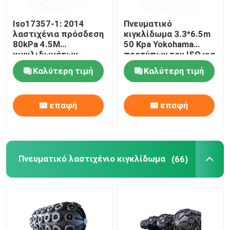
Iso17357-1: 2014
Πνευματικό
λαστιχένια πρόσδεση
κιγκλίδωμα 3.3*6.5m
80kPa 4.5M
50 Kpa Yokohama
κιγκλιδωμάτων
προτύπων του ISO για
Yokohama
την αποβάθρα
Καλύτερη τιμή
Καλύτερη τιμή
επαφή
επαφή
Πνευματικό λαστιχένιο κιγκλίδωμα
(66)