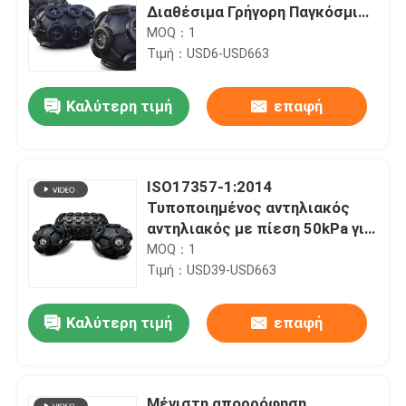
Διαθέσιμα Γρήγορη Παγκόσμια
παράδοση Πρότυπο ISO17357-
MOQ：1
1:2014
Τιμή：USD6-USD663
Καλύτερη τιμή
επαφή
ISO17357-1:2014
Τυποποιημένος αντηλιακός
αντηλιακός με πίεση 50kPa για
θαλάσσιες εφαρμογές
MOQ：1
ανθεκτικές στη διάβρωση
Τιμή：USD39-USD663
Καλύτερη τιμή
επαφή
Μέγιστη απορρόφηση