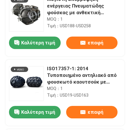
ενέργειας Πνευματώδης
φούσκας με ανθεκτική
κατασκευή για αξιόπιστες
MOQ：1
θαλάσσιες λύσεις
Τιμή：USD188-USD258
Καλύτερη τιμή
επαφή
ISO17357-1: 2014
Τυποποιημένο αντηλιακό από
φουσκωτό καουτσούκ με
πίεση 50kPa και
MOQ：1
προσαρμοσμένο μέγεθος για
Τιμή：USD19-USD163
την ασφάλεια της ναυσιπλοΐας
Καλύτερη τιμή
επαφή