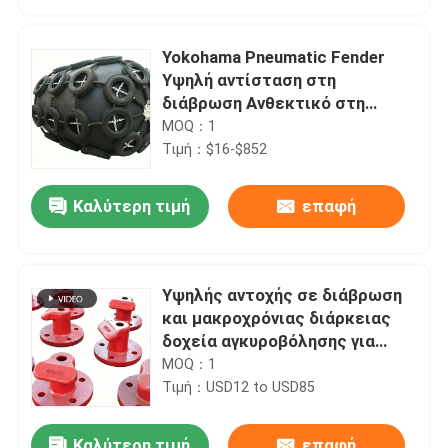
Yokohama Pneumatic Fender
Υψηλή αντίσταση στη
διάβρωση Ανθεκτικό στη
διάβρωση Μεγάλη διάρκεια
MOQ：1
ζωής
Τιμή：$16-$852
Καλύτερη τιμή
επαφή
Υψηλής αντοχής σε διάβρωση
Σπίτι
και μακροχρόνιας διάρκειας
δοχεία αγκυροβόλησης για
θαλάσσιες εφαρμογές
MOQ：1
Προϊόντα
Τιμή：USD12 to USD85
Βίντεο
Καλύτερη τιμή
επαφή