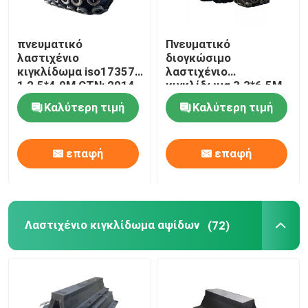
πνευματικό
Πνευματικό
λαστιχένιο
διογκώσιμο
κιγκλίδωμα iso17357-
λαστιχένιο
1 2.5*4.0M CTN: 2014
κιγκλίδωμα 3.3*6.5M
με τη βαλβίδα
80kPa ISO17357
Καλύτερη τιμή
Καλύτερη τιμή
ασφάλειας
1:2014 για τις
διαδικασίες STS
επαφή
επαφή
Λαστιχένιο κιγκλίδωμα αψίδων
(72)