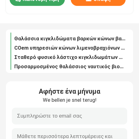
NBR/NR κώνων λαστιχένιοι κιγκλιδωμάτων PIANC2002 δακρυ'ων προφυλακτήρες αποβαθρών αντίστασης θαλάσσιοι
ISO9001 κώνων λαστιχένιος εύκαμπτος NBR κιγκλιδωμάτων μαύρος ναυτικός βαθμός φυσικού λάστιχου χρώματος
Σχετικά με εμάς
Θαλάσσια κιγκλιδώματα βαρκών κώνων βαρέων καθηκόντων για τις κεκλιμένες ράμπες RO/$L*RO/τα τερματικά επιβατικών σκαφών
COem υπηρεσιών κώνων λιμενοβραχιόνων λαστιχένια σχηματοποίηση συνήθειας κιγκλιδωμάτων βαρέων καθηκόντων
Σταθερό φυσικό λάστιχο κιγκλιδωμάτων 1600H κώνων λαστιχένιο για την προστασία βαρκών αποβαθρών
Επισκέψεις στο εργοστάσιο
Προσαρμοσμένος θαλάσσιος ναυτικός βιομηχανικός κιγκλιδωμάτων κώνων για τη βάρκα αποβαθρών
Λαστιχένια κιγκλιδώματα 3002000mm κώνων απομονωτών 1000H αποβαθρών ένδυση - ανθεκτική
Έλεγχος ποιότητας
PIANC2002 κωνικό μαύρο χρώμα κιγκλιδωμάτων κώνων λαστιχένιο που προσαρμόζεται για τον απομονωτή αποβαθρών βαρκών
100% έξοχο πιστοποιητικό ABS κιγκλιδωμάτων PIANC2002 κώνων φυσικού λάστιχου
Ζητήστε μια προσφορά
PIANC2002 Β βαρέων καθηκόντων δάκρυ κιγκλιδωμάτων αποβαθρών τύπων λαστιχένιο ανθεκτικό
Αφήστε ένα μήνυμα
Φυσικό λάστιχο Β κιγκλίδωμα τύπων ένδυση 200mm1000mm ύψους - ανθεκτική
Λαστιχένιο κιγκλίδωμα αποβαθρών
We bellen je snel terug!
Β λαστιχένια κιγκλιδώματα πρόσδεσης βαρκών ασφάλειας κιγκλιδωμάτων NBR 800 αποβαθρών τύπων
SGS Β τύπων κιγκλιδωμάτων όζοντος UV προστασία απορρόφησης νερού αντίστασης χαμηλή
Λαστιχένιο κιγκλίδωμα Yokohama
Β τοποθετημένη αντίσταση ένδυσης κιγκλιδωμάτων τύπων αποβάθρα εναντίον της σύγκρουσης
Αντίσταση Β πετρελαίου τύπων προσορμίζοντας προφυλακτήρας λιμένων βαρκών κιγκλιδωμάτων PIANC2002 τυποποιημένος
Πνευματικό λαστιχένιο κιγκλίδωμα