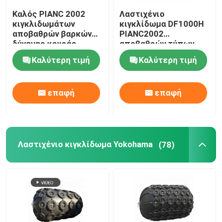
Καλός PIANC 2002
Λαστιχένιο
Κιγκλιδώματα κυλίνδρων
κιγκλιδωμάτων
κιγκλίδωμα DF1000H
αποβαθρών βαρκών
PIANC2002
δύναμης κουράς
αποβαθρών τύπων
προσορμίζοντας
κώνων για την
Υποβρύχια κιγκλιδώματα
Καλύτερη τιμή
Καλύτερη τιμή
προφυλακτήρας
προστασία σκαφών
λιμένων αποβαθρών
βαρκών
Επιπλέον κιγκλίδωμα αφρού
επαφή
επαφή
Μάνικα STS
Λαστιχένιο κιγκλίδωμα Yokohama
(78)
Στυλίσκοι πρόσδεσης