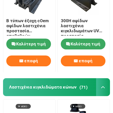
Β τύπων έξοχη cOem
300H αψίδων
αψίδων λαστιχένια
λαστιχένια
προστασία
κιγκλιδωμάτων UV
αποβαθρών
προστασία
κιγκλιδωμάτων
απορρόφησης νερού
Καλύτερη τιμή
Καλύτερη τιμή
θαλάσσια σταθερή
αντίστασης χαμηλή
επαφή
επαφή
Λαστιχένια κιγκλιδώματα κώνων
(71)