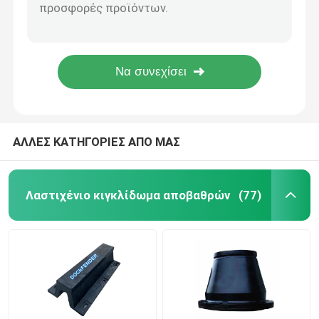
Αδιάβροχη εύκαμπτη βιομηχανική θαλάσσια υψηλή πυκνότητα NR κιγκλιδωμάτων PIANC2002 Β
V500H Β φιλική ένδυση Eco κιγκλιδωμάτων τύπων - ανθεκτικά λαστιχένια κιγκλιδώματα για τις βάρκες
Λαστιχένιο κιγκλίδωμα αψίδων
PIANC2002 βαρέων καθηκόντων κιγκλιδώματα Β για την ασφάλεια προστασίας βαρκών αποβαθρών
100% Environmentalr Β προσόρμιση λιμένων πιστοποιητικών ABS κιγκλιδωμάτων 500H PIANC2002 τύπων
Λαστιχένια κιγκλιδώματα κώνων
PIANC2002 εύκολη προστασία απομονωτών εγκατάστασης κιγκλιδωμάτων Δ αποβαθρών
Β κιγκλίδωμα τύπων
ΑΛΛΕΣ ΚΑΤΗΓΟΡΙΕΣ ΑΠΟ ΜΑΣ
Κιγκλιδώματα τύπων Δ
Λαστιχένιο κιγκλίδωμα αποβαθρών
(77)
Κυλινδρικά θαλάσσια κιγκλιδώματα
Λαστιχένιο κιγκλίδωμα κυττάρων
Κιγκλιδώματα βαρκών ρυμουλκών