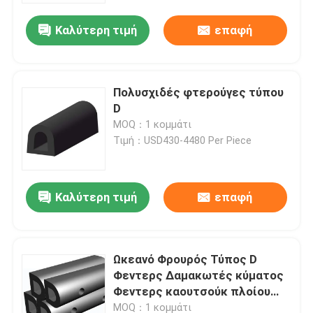
Καλύτερη τιμή
επαφή
Πολυσχιδές φτερούγες τύπου
D
MOQ：1 κομμάτι
Τιμή：USD430-4480 Per Piece
Καλύτερη τιμή
επαφή
Σπίτι
Ωκεανό Φρουρός Τύπος D
Προϊόντα
Φεντερς Δαμακωτές κύματος
Φεντερς καουτσούκ πλοίου
Απορροφητικοί
Βίντεο
MOQ：1 κομμάτι