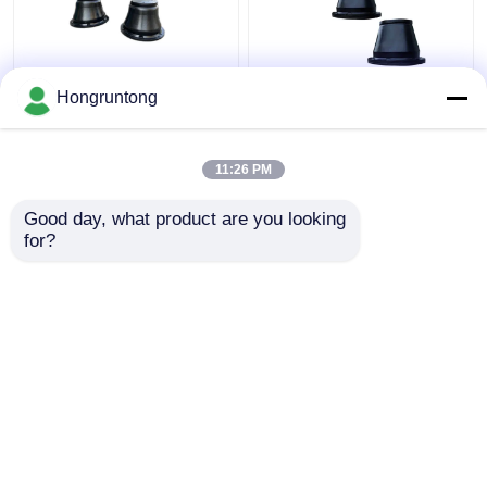
600H Κωνικό Φέντερ
1100h Κωνικό τύπου
Hongruntong
Ελαφρύς Βάρος
Marine Fender Wide
Αδιάβροχο Ρουχούμι
Contact Face
Εύκολη εγκατάσταση
Ενεργειακά
11:26 PM
αποδοτικό Ανθεκτικό
Καλύτερη τιμή
Καλύτερη τιμή
στη διάβρωση
Good day, what product are you looking 
for?
επαφή
επαφή
Δείτε περισσότερων
Αρχική Σελίδα
Περίπου εμείς
επαφή
Desktop Site
Sitemap
Privacy Policy