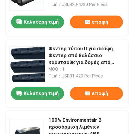
Τιμή：USD420-4280 Per Piece
Σχετικά με εμάς
Καλύτερη τιμή
επαφή
Επισκέψεις στο εργοστάσιο
Φεντερ τύπου D για σκάφη
Έλεγχος ποιότητας
Φεντερ από θαλάσσιο
καουτσούκ για δομές από
χάλυβα αποβάθρας
MOQ：1
Ζητήστε μια προσφορά
Τιμή：USD31-420 Per Piece
Λαστιχένιο κιγκλίδωμα αποβαθρών
Καλύτερη τιμή
επαφή
Λαστιχένιο κιγκλίδωμα Yokohama
100% Environmentalr Β
προσόρμιση λιμένων
Πνευματικό λαστιχένιο κιγκλίδωμα
πιστοποιητικών ABS