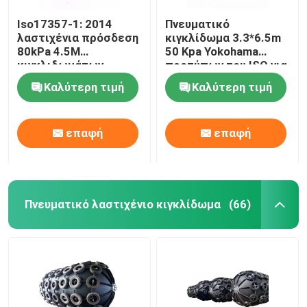
Iso17357-1: 2014
Πνευματικό
λαστιχένια πρόσδεση
κιγκλίδωμα 3.3*6.5m
80kPa 4.5M
50 Kpa Yokohama
κιγκλιδωμάτων
προτύπων του ISO για
Yokohama
την αποβάθρα
Καλύτερη τιμή
Καλύτερη τιμή
επαφή
επαφή
Πνευματικό λαστιχένιο κιγκλίδωμα
(66)