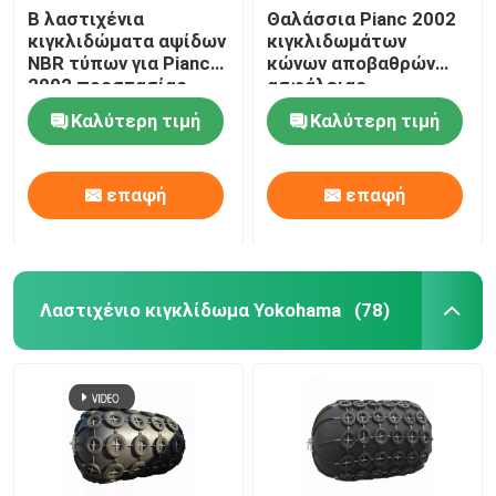
Β λαστιχένια
Θαλάσσια Pianc 2002
κιγκλιδώματα αψίδων
κιγκλιδωμάτων
NBR τύπων για Pianc
κώνων αποβαθρών
2002 προστασίας
ασφάλειας
αποβαθρών
λαστιχένια
Καλύτερη τιμή
Καλύτερη τιμή
υπερβολικά ωμέγα
πρότυπα
επαφή
επαφή
Λαστιχένιο κιγκλίδωμα Yokohama
(78)