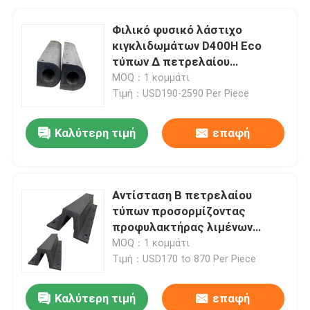
Φιλικό φυσικό λάστιχο
κιγκλιδωμάτων D400H Eco
τύπων Δ πετρελαίου
ανθεκτικό για την αποβάθρα
MOQ：1 κομμάτι
βαρκών πρόσδεσης
Τιμή：USD190-2590 Per Piece
Καλύτερη τιμή
επαφή
Αντίσταση Β πετρελαίου
τύπων προσορμίζοντας
προφυλακτήρας λιμένων
βαρκών κιγκλιδωμάτων
MOQ：1 κομμάτι
PIANC2002 τυποποιημένος
Τιμή：USD170 to 870 Per Piece
Καλύτερη τιμή
επαφή