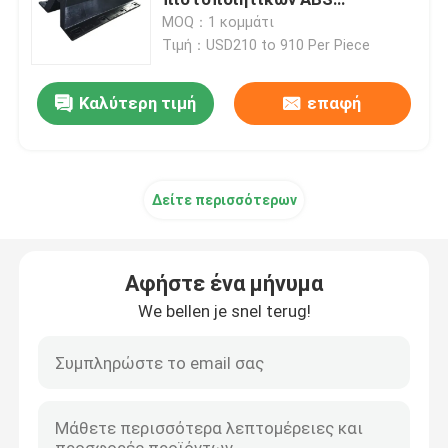
κιγκλιδωμάτων 500H
MOQ：1 κομμάτι
PIANC2002 τύπων
Τιμή：USD210 to 910 Per Piece
Λαστιχένιο κιγκλίδωμα αψίδων
Καλύτερη τιμή
επαφή
Λαστιχένια κιγκλιδώματα κώνων
Β κιγκλίδωμα τύπων
Δείτε περισσότερων
Κιγκλιδώματα τύπων Δ
Αφήστε ένα μήνυμα
Κυλινδρικά θαλάσσια κιγκλιδώματα
We bellen je snel terug!
Λαστιχένιο κιγκλίδωμα κυττάρων
Κιγκλιδώματα βαρκών ρυμουλκών