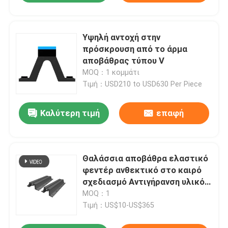
Υψηλή αντοχή στην
πρόσκρουση από το άρμα
αποβάθρας τύπου V
MOQ：1 κομμάτι
Τιμή：USD210 to USD630 Per Piece
Καλύτερη τιμή
επαφή
Θαλάσσια αποβάθρα ελαστικό
φεντέρ ανθεκτικό στο καιρό
σχεδιασμό Αντιγήρανση υλικό
ανθεκτικό στο λάδι
MOQ：1
Τιμή：US$10-US$365