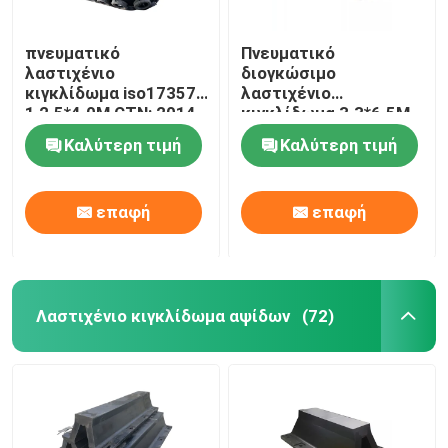
πνευματικό
Πνευματικό
λαστιχένιο
διογκώσιμο
κιγκλίδωμα iso17357-
λαστιχένιο
1 2.5*4.0M CTN: 2014
κιγκλίδωμα 3.3*6.5M
με τη βαλβίδα
80kPa ISO17357
Καλύτερη τιμή
Καλύτερη τιμή
ασφάλειας
1:2014 για τις
διαδικασίες STS
επαφή
επαφή
Λαστιχένιο κιγκλίδωμα αψίδων
(72)