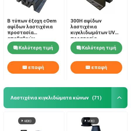
Β τύπων έξοχη cOem
300H αψίδων
αψίδων λαστιχένια
λαστιχένια
προστασία
κιγκλιδωμάτων UV
αποβαθρών
προστασία
κιγκλιδωμάτων
απορρόφησης νερού
Καλύτερη τιμή
Καλύτερη τιμή
θαλάσσια σταθερή
αντίστασης χαμηλή
επαφή
επαφή
Λαστιχένια κιγκλιδώματα κώνων
(71)