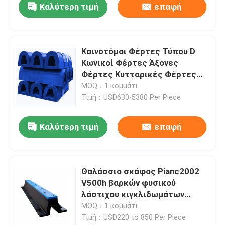
Καλύτερη τιμή
επαφή
Καινοτόμοι Φέρτες Τύπου D
Κωνικοί Φέρτες Άξονες
Φέρτες Κυτταρικές Φέρτες
Ρουτίνου Φέρτες
MOQ：1 κομμάτι
ρυμουλκούμενων Φέρτες
Τιμή：USD630-5380 Per Piece
Καλύτερη τιμή
επαφή
Θαλάσσιο σκάφος Pianc2002
V500h βαρκών φυσικού
λάστιχου κιγκλιδωμάτων
τύπων αποβαθρών
MOQ：1 κομμάτι
κατασκευασμένο Β
Τιμή：USD220 to 850 Per Piece