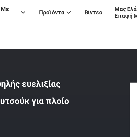
 Με
Μας Ελά
Προϊόντα
Βίντεο
Επαφή 
ωλήνας STS Υψηλής Ευελιξίας Θαλάσσιος Σωλήνας Από Καουτσούκ Γι
ηλής ευελιξίας
υτσούκ για πλοίο