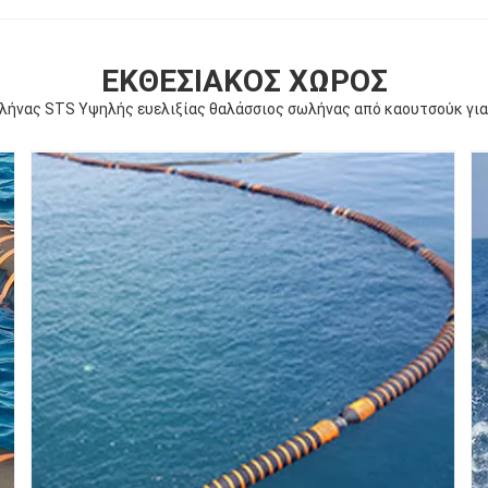
ΕΚΘΕΣΙΑΚΌΣ ΧΏΡΟΣ
λήνας STS Υψηλής ευελιξίας θαλάσσιος σωλήνας από καουτσούκ για 