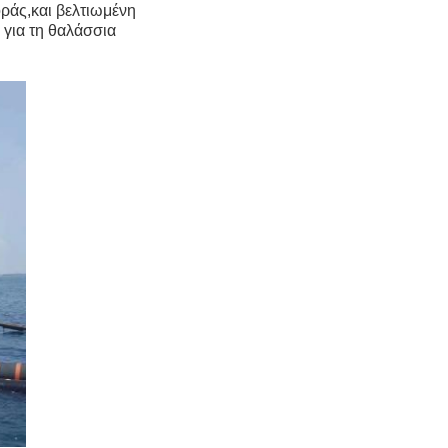
οράς,και βελτιωμένη
 για τη θαλάσσια