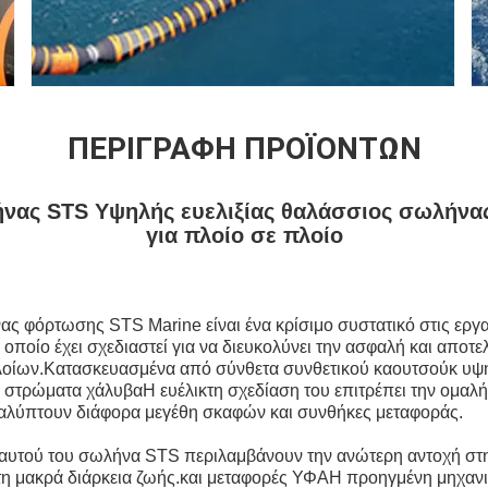
ΠΕΡΙΓΡΑΦΉ ΠΡΟΪΌΝΤΩΝ
ήνας STS Υψηλής ευελιξίας θαλάσσιος σωλήνα
για πλοίο σε πλοίο
ς φόρτωσης STS Marine είναι ένα κρίσιμο συστατικό στις εργ
 οποίο έχει σχεδιαστεί για να διευκολύνει την ασφαλή και αποτ
λοίων.Κατασκευασμένα από σύνθετα συνθετικού καουτσούκ υψη
στρώματα χάλυβαΗ ευέλικτη σχεδίαση του επιτρέπει την ομαλή
αλύπτουν διάφορα μεγέθη σκαφών και συνθήκες μεταφοράς.
αυτού του σωλήνα STS περιλαμβάνουν την ανώτερη αντοχή στην
 τη μακρά διάρκεια ζωής.και μεταφορές ΥΦΑΗ προηγμένη μηχαν