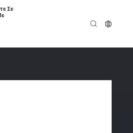
τε Σε
Με
α Πλοίο Σε Πλοίο