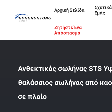
Σχετικά
Αρχική Σελίδα
Εμάς
Ζητήστε Ένα
Αρχική Σελίδα
/
Προϊόντα
/
Μάνικα STS
/
Ανθεκτικός Σ
Απόσπασμα
Ανθεκτικός σωλήνας STS Υψ
θαλάσσιος σωλήνας από καο
σε πλοίο