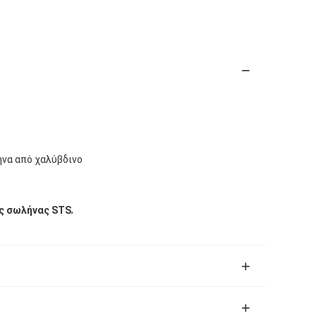
ήνα από χαλύβδινο
,
ας σωλήνας STS