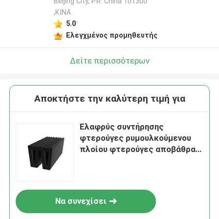
Beijing City, P.R. China 101300
,ΚΙΝΑ
5.0
Ελεγχμένος προμηθευτής
Δείτε περισσότερων
Αποκτήστε την καλύτερη τιμή για
Ελαφρύς συντήρησης
φτερούγες ρυμουλκούμενου
πλοίου φτερούγες αποβάθρας
φτερούγες προσαρμοσμένες
φτερούγες ανθεκτικές στη
διάβρωση
Να συνεχίσει