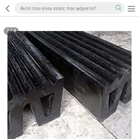
2
/
4