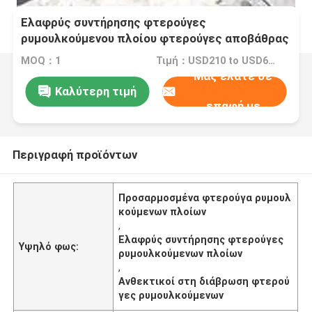
Ελαφρύς συντήρησης φτερούγες
ρυμουλκούμενου πλοίου φτερούγες αποβάθρας
φτερούγες προσαρμοσμένες φτερούγες
MOQ：1
Τιμή：USD210 to USD640 Per Piece
ανθεκτικές στη διάβρωση
Μας ελάτε σε
Καλύτερη τιμή
επαφή με
Περιγραφή προϊόντων
Προσαρμοσμένα φτερούγα ρυμουλ
κούμενων πλοίων
,
Ελαφρύς συντήρησης φτερούγες
Υψηλό φως:
ρυμουλκούμενων πλοίων
,
Ανθεκτικοί στη διάβρωση φτερού
γες ρυμουλκούμενων