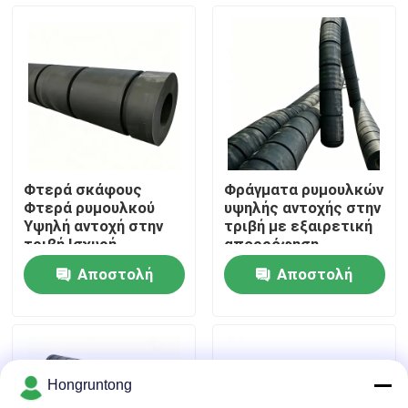
σκάφη
Σχετικά με εμάς
Επισκέψεις στο εργοστάσιο
Έλεγχος ποιότητας
Φτερά σκάφους
Φράγματα ρυμουλκών
Φτερά ρυμουλκού
υψηλής αντοχής στην
Ζητήστε μια προσφορά
Υψηλή αντοχή στην
τριβή με εξαιρετική
τριβή Ισχυρή
απορρόφηση
αντίσταση στη
κραδασμών και
Αποστολή
Αποστολή
συμπίεση Εύκολη
αντοχή στις καιρικές
Λαστιχένιο κιγκλίδωμα αποβαθρών
εγκατάσταση
συνθήκες
ερώτησης
ερώτησης
Λαστιχένιο κιγκλίδωμα Yokohama
Hongruntong
Πνευματικό λαστιχένιο κιγκλίδωμα