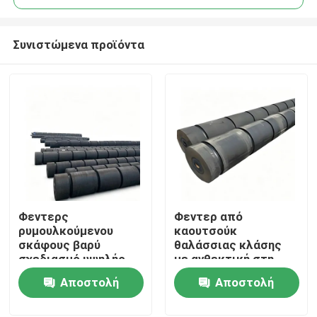
Συνιστώμενα προϊόντα
Φεντερς
Φεντερ από
Σπίτι
ρυμουλκούμενου
καουτσούκ
σκάφους βαρύ
θαλάσσιας κλάσης
σχεδιασμό υψηλής
με ανθεκτική στη
Προϊόντα
αντοχής στην τριβή
διάβρωση και υψηλή
Αποστολή
Αποστολή
προσαρμοσμένο
ανθεκτική στην
μέγεθος για
υγρασία για
ερώτησης
ερώτησης
Βίντεο
θαλάσσια προστασία
ρυμουλκούμενα