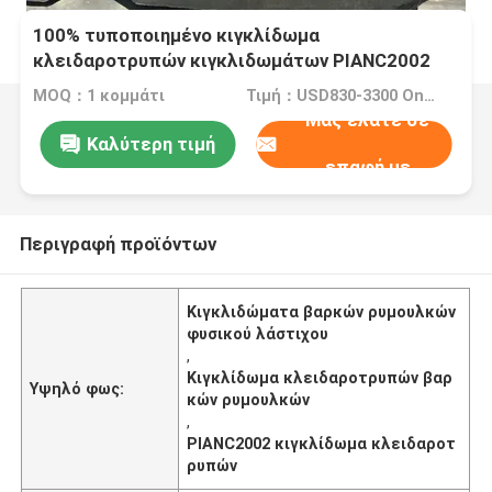
100% τυποποιημένο κιγκλίδωμα
κλειδαροτρυπών κιγκλιδωμάτων PIANC2002
βαρκών ρυμουλκών φυσικού λάστιχου
MOQ：1 κομμάτι
Τιμή：USD830-3300 One Piece
Μας ελάτε σε
Καλύτερη τιμή
επαφή με
Περιγραφή προϊόντων
Κιγκλιδώματα βαρκών ρυμουλκών
φυσικού λάστιχου
,
Κιγκλίδωμα κλειδαροτρυπών βαρ
Υψηλό φως:
κών ρυμουλκών
,
PIANC2002 κιγκλίδωμα κλειδαροτ
ρυπών