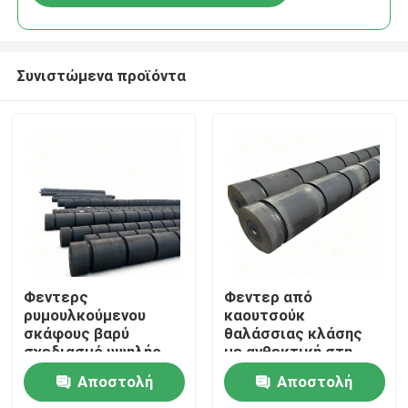
Συνιστώμενα προϊόντα
Σπίτι
Φεντερς
Φεντερ από
ρυμουλκούμενου
καουτσούκ
σκάφους βαρύ
θαλάσσιας κλάσης
Προϊόντα
σχεδιασμό υψηλής
με ανθεκτική στη
αντοχής στην τριβή
διάβρωση και υψηλή
Αποστολή
Αποστολή
προσαρμοσμένο
ανθεκτική στην
Βίντεο
μέγεθος για
υγρασία για