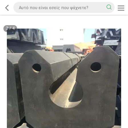
2
/
4