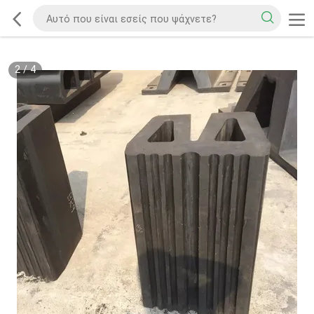
2
/
4