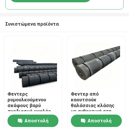
Συνιστώμενα προϊόντα
Σπίτι
Φεντερς
Φεντερ από
ρυμουλκούμενου
καουτσούκ
σκάφους βαρύ
θαλάσσιας κλάσης
Προϊόντα
σχεδιασμό υψηλής
με ανθεκτική στη
αντοχής στην τριβή
διάβρωση και υψηλή
Αποστολή
Αποστολή
προσαρμοσμένο
ανθεκτική στην
Βίντεο
μέγεθος για
υγρασία για