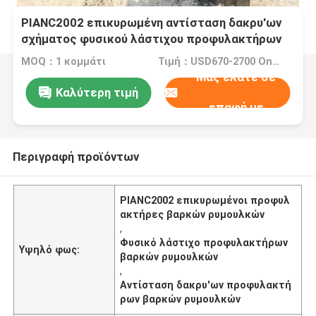
PIANC2002 επικυρωμένη αντίσταση δακρυ'ων
σχήματος φυσικού λάστιχου προφυλακτήρων
βαρκών ρυμουλκών
MOQ：1 κομμάτι
Τιμή：USD670-2700 One Piece
Μας ελάτε σε
Καλύτερη τιμή
επαφή με
Περιγραφή προϊόντων
PIANC2002 επικυρωμένοι προφυλ
ακτήρες βαρκών ρυμουλκών
,
Φυσικό λάστιχο προφυλακτήρων
Υψηλό φως:
βαρκών ρυμουλκών
,
Αντίσταση δακρυ'ων προφυλακτή
ρων βαρκών ρυμουλκών