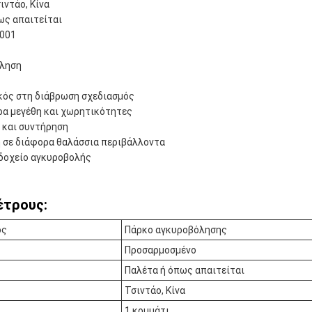
ιντάο, Κίνα
ως απαιτείται
9001
όληση
κός στη διάβρωση σχεδιασμός
ρα μεγέθη και χωρητικότητες
 και συντήρηση
 σε διάφορα θαλάσσια περιβάλλοντα
 δοχείο αγκυροβολής
έτρους:
ος
Πάρκο αγκυροβόλησης
Προσαρμοσμένο
Παλέτα ή όπως απαιτείται
Τσιντάο, Κίνα
1 κομμάτι