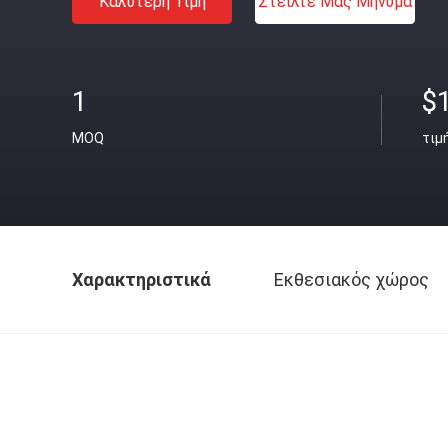
Καλύτερη Τιμή
Στείλτε Μας Μήνυμα
1
$
MOQ
τιμ
Χαρακτηριστικά
Εκθεσιακός χώρος