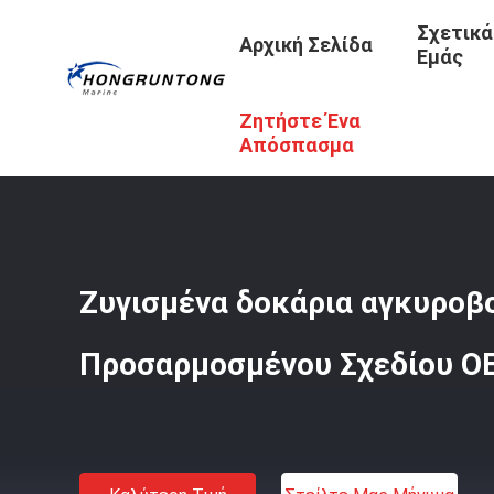
Σχετικά
Αρχική Σελίδα
Εμάς
Ζητήστε Ένα
Αρχική Σελίδα
/
Προϊόντα
/
Στυλίσκοι Πρόσδεσης
/
Ζυγ
Απόσπασμα
Ζυγισμένα δοκάρια αγκυροβ
Προσαρμοσμένου Σχεδίου O