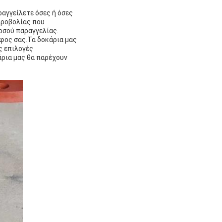
ραγγείλετε όσες ή όσες
υροβολίας που
οσού παραγγελίας.
άφος σας.Τα δοκάρια μας
ς επιλογές
άρια μας θα παρέχουν