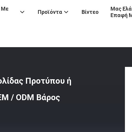
 Με
Μας Ελά
Προϊόντα
Βίντεο
Επαφή 
ισμένα Δοκάρια Αγκυροβολίδας Προτύπου Ή Προσαρμοσμένου Σχεδίο
ολίδας Προτύπου ή
EM / ODM Βάρος