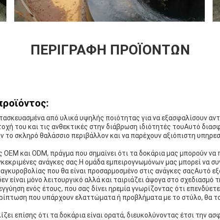
ΠΕΡΙΓΡΑΦΉ ΠΡΟΪΌΝΤΩΝ
προϊόντος:
ατασκευασμένα από υλικά υψηλής ποιότητας για να εξασφαλίσουν αν
ντοχή του και τις ανθεκτικές στην διάβρωση ιδιότητές τουΑυτό διασφ
ν το σκληρό θαλάσσιο περιβάλλον και να παρέχουν αξιόπιστη υπηρεσ
OEM και ODM, πράγμα που σημαίνει ότι τα δοκάρια μας μπορούν να 
κεκριμένες ανάγκες σας.Η ομάδα εμπειρογνωμόνων μας μπορεί να συν
ο αγκυροβολίας που θα είναι προσαρμοσμένο στις ανάγκες σαςΑυτό εξ
δεν είναι μόνο λειτουργικό αλλά και ταιριάζει άψογα στο σχεδιασμό 
εγγύηση ενός έτους, που σας δίνει ηρεμία γνωρίζοντας ότι επενδύετε
ερίπτωση που υπάρχουν ελαττώματα ή προβλήματα με το στύλο, θα τ
ζει επίσης ότι τα δοκάρια είναι ορατά, διευκολύνοντας έτσι την α