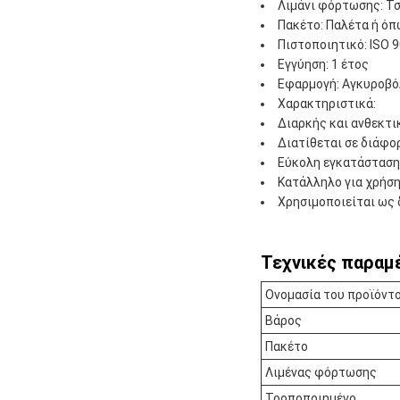
Λιμάνι φόρτωσης: Τσ
Πακέτο: Παλέτα ή όπ
Πιστοποιητικό: ISO 
Εγγύηση: 1 έτος
Εφαρμογή: Αγκυροβ
Χαρακτηριστικά:
Διαρκής και ανθεκτι
Διατίθεται σε διάφο
Εύκολη εγκατάσταση
Κατάλληλο για χρήση
Χρησιμοποιείται ως
Τεχνικές παραμ
Ονομασία του προϊόντ
Βάρος
Πακέτο
Λιμένας φόρτωσης
Τροποποιημένο