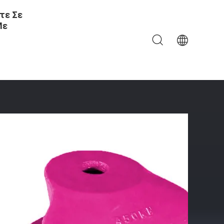
τε Σε
Με
υ OEM / ODM Βάρος