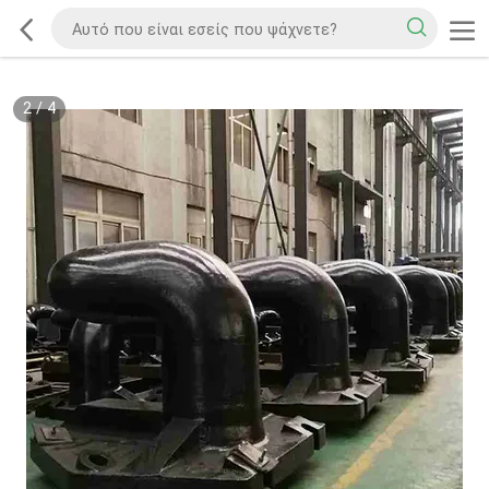
2
/
4