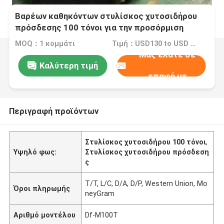
Βαρέων καθηκόντων στυλίσκος χυτοσιδήρου
πρόσδεσης 100 τόνοι για την προσόρμιση
σκαφών αποβαθρών βαρκών
MOQ：1 κομμάτι
Τιμή：USD130 to USD 2800 One Piece
Μας ελάτε σε
Καλύτερη τιμή
επαφή με
Περιγραφή προϊόντων
Στυλίσκος χυτοσιδήρου 100 τόνοι
,
Υψηλό φως:
Στυλίσκος χυτοσιδήρου πρόσδεση
ς
T/T, L/C, D/A, D/P, Western Union, Mo
Όροι πληρωμής
neyGram
Αριθμό μοντέλου
Df-M100T