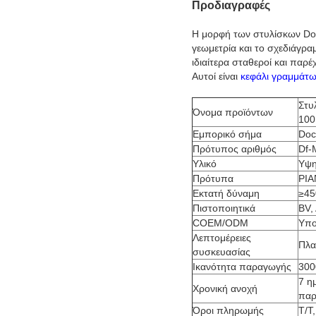
Προδιαγραφές
Η μορφή των στυλίσκων Dock
γεωμετρία και το σχεδιάγρα
ιδιαίτερα σταθεροί και παρ
Αυτοί είναι
κεφάλι γραμμάτων
Στυ
Όνομα προϊόντων
100
Εμπορικό σήμα
Doc
Πρότυπος αριθμός
Df-
Υλικό
Υψη
Πρότυπα
PIA
Εκτατή δύναμη
≥45
Πιστοποιητικά
BV,
COEM/ODM
Υπο
Λεπτομέρειες
Πλα
συσκευασίας
Ικανότητα παραγωγής
300
7 η
Χρονική ανοχή
παρ
Όροι πληρωμής
T/T