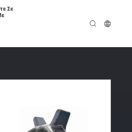
τε Σε
Με
 Κέρατων MPA