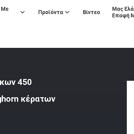
 Με
Μας Ελά
Προϊόντα
Βίντεο
Επαφή 
 Θαλασσίων Τόνοι Στυλίσκων 450 Λιμενοβραχιόνων Τύπος Staghorn
σκων 450
ghorn κέρατων