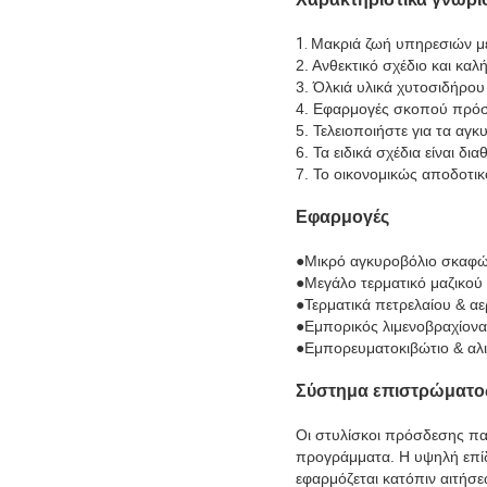
1.
Μακριά ζωή υπηρεσιών μέ
2. Ανθεκτικό σχέδιο και κα
3. Όλκιά υλικά χυτοσιδήρου
4. Εφαρμογές σκοπού πρόσδ
5. Τελειοποιήστε για τα αγ
6. Τα ειδικά σχέδια είναι δι
7. Το οικονομικώς αποδοτικό
Εφαρμογές
●
Μικρό αγκυροβόλιο σκαφ
●Μεγάλο τερματικό μαζικού
●Τερματικά πετρελαίου & αε
●Εμπορικός λιμενοβραχίονα
●Εμπορευματοκιβώτιο & αλι
Σύστημα επιστρώματο
Οι στυλίσκοι πρόσδεσης πα
προγράμματα. Η υψηλή επίδ
εφαρμόζεται κατόπιν αιτήσ