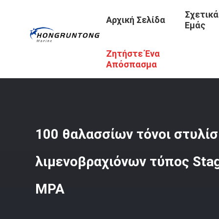
Σχετικά
Αρχική Σελίδα
Εμάς
Ζητήστε Ένα
Αρχική Σελίδα
/
Προϊόντα
/
Στυλίσκοι Πρόσδεσης
/
100
Απόσπασμα
100 θαλασσίων τόνοι στυλί
λιμενοβραχιόνων τύπος Sta
MPA