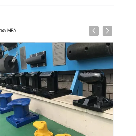
ατων MPA