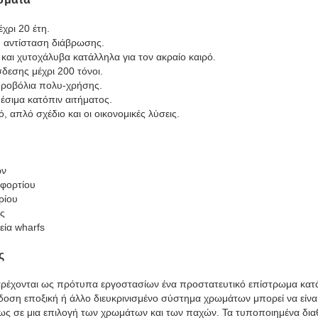
χρι 20 έτη.
λή αντίσταση διάβρωσης.
 και χυτοχάλυβα κατάλληλα για τον ακραίο καιρό.
εσης μέχρι 200 τόνοι.
κυροβόλια πολυ-χρήσης.
αθέσιμα κατόπιν αιτήματος.
, απλό σχέδιο και οι οικονομικές λύσεις.
ών
 φορτίου
ρίου
ς
εία wharfs
ς
ρέχονται ως πρότυπα εργοστασίων ένα προστατευτικό επίστρωμα κατά
οση εποξική ή άλλο διευκρινισμένο σύστημα χρωμάτων μπορεί να είνα
εως σε μια επιλογή των χρωμάτων και των παχών. Τα τυποποιημένα δι