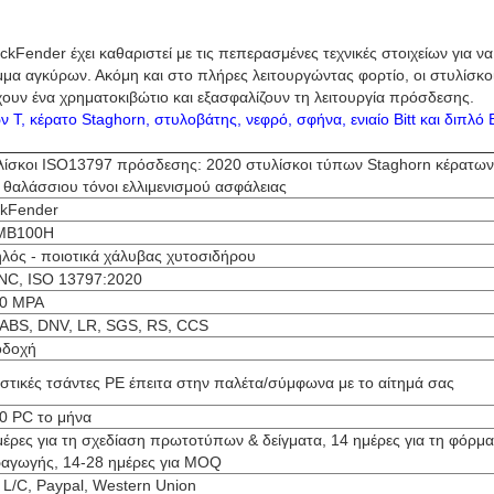
Fender έχει καθαριστεί με τις πεπερασμένες τεχνικές στοιχείων για να
μμα αγκύρων. Ακόμη και στο πλήρες λειτουργώντας φορτίο, οι στυλίσκο
έχουν ένα χρηματοκιβώτιο και εξασφαλίζουν τη λειτουργία πρόσδεσης.
 Τ, κέρατο Staghorn, στυλοβάτης, νεφρό, σφήνα, ενιαίο Bitt και διπλό B
λίσκοι ISO13797 πρόσδεσης: 2020 στυλίσκοι τύπων Staghorn κέρατων
 θαλάσσιου τόνοι ελλιμενισμού ασφάλειας
kFender
MB100H
λός - ποιοτικά χάλυβας χυτοσιδήρου
NC, ISO 13797:2020
0 MPA
 ABS, DNV, LR, SGS, RS, CCS
δοχή
στικές τσάντες PE έπειτα στην παλέτα/σύμφωνα με το αίτημά σας
0 PC το μήνα
μέρες για τη σχεδίαση πρωτοτύπων & δείγματα, 14 ημέρες για τη φόρμα
αγωγής, 14-28 ημέρες για MOQ
, L/C, Paypal, Western Union