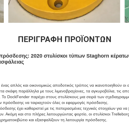
ΠΕΡΙΓΡΑΦΉ ΠΡΟΪΌΝΤΩΝ
 πρόσδεσης: 2020 στυλίσκοι τύπων Staghorn κέρατω
ασφάλειας
αι ένας απλός και οικονομικώς αποδοτικός τρόπος να ικανοποιηθούν οι
τα σκάφη παράλληλα με τους λιμενοβραχίονες, τα αγκυροβόλια, τις απο
ια. Το DockFender παρέχει στους στυλίσκους μια σειρά των σχεδιαγραμ
ν πρόσδεσης να ταιριαχτούν όλες οι εφαρμογές πρόσδεσης.
δεσης έχει καθαριστεί με τις πεπερασμένες τεχνικές στοιχείων για να 
ν. Ακόμη και στο πλήρες λειτουργώντας φορτίο, οι στυλίσκοι Trellebor
χρηματοκιβώτιο και εξασφαλίζουν τη λειτουργία πρόσδεσης.