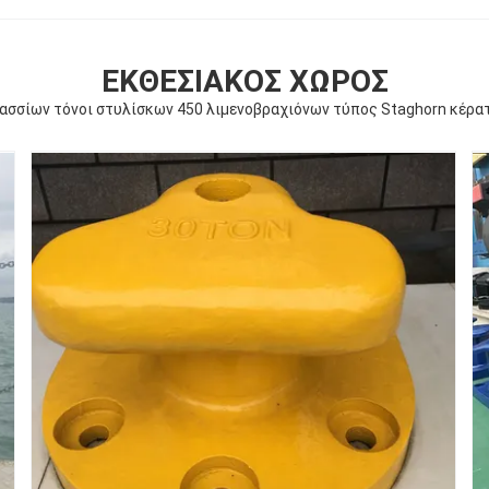
ΕΚΘΕΣΙΑΚΌΣ ΧΏΡΟΣ
ασσίων τόνοι στυλίσκων 450 λιμενοβραχιόνων τύπος Staghorn κέρ