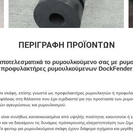
ΠΕΡΙΓΡΑΦΉ ΠΡΟΪΌΝΤΩΝ
αποτελεσματικά το ρυμουλκούμενο σας με ρυμο
προφυλακτήρες ρυμουλκούμενων DockFender
ενα σκάφη, επίσης γνωστά ως προφυλακτήρες ρυμουλκητών ή προφυλακ
φάλειας στη θάλασσα που έχει σχεδιαστεί για την προστασία των ρυμ
σιών αγκυρώσεως και ρυμουλκισμού.
ρά είναι συνήθως κατασκευασμένα από υψηλής ποιότητας καουτσούκ ή 
αι να διανείμουν τις δυνάμεις πρόσκρουσης,ελαχιστοποίηση των ζημ
α φεντερ για ρυμουλκούμενα σκάφη έχουν διάφορα σχήματα και μεγέθη