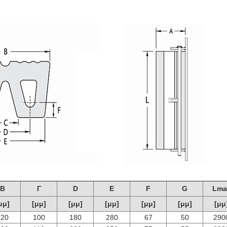
Β
Γ
D
Ε
F
G
Lma
μμ]
[μμ]
[μμ]
[μμ]
[μμ]
[μμ]
[μμ
320
100
180
280
67
50
290