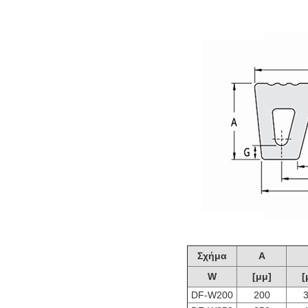
Σχήμα
Α
W
[μμ]
[
DF-W200
200