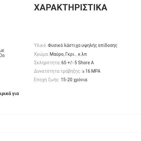
ΧΑΡΑΚΤΗΡΙΣΤΙΚΆ
Υλικό:
Φυσικό λάστιχο υψηλής επίδοσης
με
Χρώμα:
Μαύρο, Γκρι... κ.λπ
Do
Σκληρότητα:
65 +/- 5 Shore A
Δυνατότητα τράβηξης:
≥ 16 MPA
Εποχή ζωής:
15-20 χρόνια
ρικά για