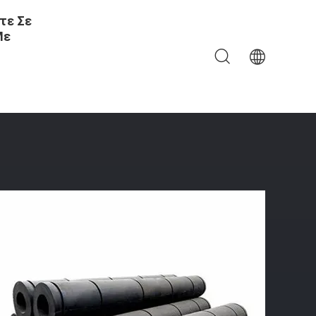
τε Σε
Με
υλκούμενους Ρυμουλκούμενους Και Προφυλακτήρες