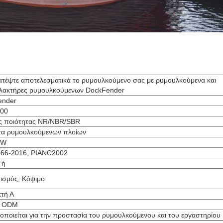
τέψτε αποτελεσματικά το ρυμουλκούμενο σας με ρυμουλκούμενα και
λακτήρες ρυμουλκούμενων DockFender
ender
00
ς ποιότητας NR/NBR/SBR
τα ρυμουλκούμενων πλοίων
 W
66-2016, PIANC2002
 ή
ισμός, Κόψιμο
κτή Α
 ODM
οποιείται για την προστασία του ρυμουλκούμενου και του εργαστηρίου