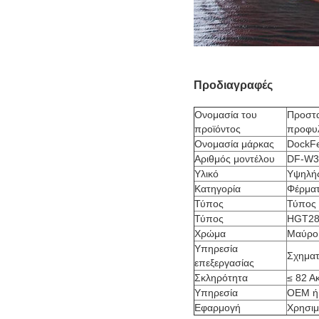
Προδιαγραφές
Ονομασία του
Προστα
προϊόντος
προφυ
Ονομασία μάρκας
DockF
Αριθμός μοντέλου
DF-W3
Υλικό
Υψηλή
Κατηγορία
Φέρμα
Τύπος
Τύπος
Τύπος
HGT28
Χρώμα
Μαύρο
Υπηρεσία
Σχηματ
επεξεργασίας
Σκληρότητα
≤ 82 Α
Υπηρεσία
OEM ή
Εφαρμογή
Χρησιμ