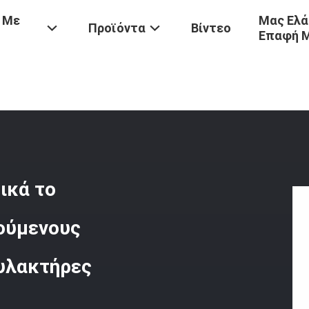
 Με
Μας Ελά
Προϊόντα
Βίντεο
Επαφή 
υλκών
/
Προστατεύστε Αποτελεσματικά Το Ρυμουλκούμενο Με Ρυμο
ικά το
ούμενους
υλακτήρες