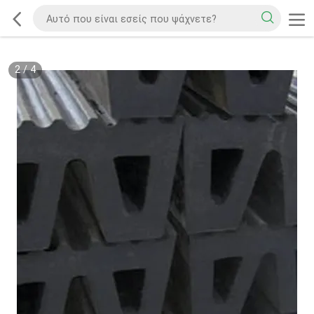
2
/
4