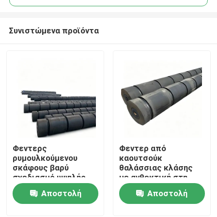
Συνιστώμενα προϊόντα
Φεντερς
Φεντερ από
Σπίτι
ρυμουλκούμενου
καουτσούκ
σκάφους βαρύ
θαλάσσιας κλάσης
σχεδιασμό υψηλής
με ανθεκτική στη
Προϊόντα
αντοχής στην τριβή
διάβρωση και υψηλή
Αποστολή
Αποστολή
προσαρμοσμένο
ανθεκτική στην
μέγεθος για
υγρασία για
ερώτησης
ερώτησης
Βίντεο
θαλάσσια προστασία
ρυμουλκούμενα