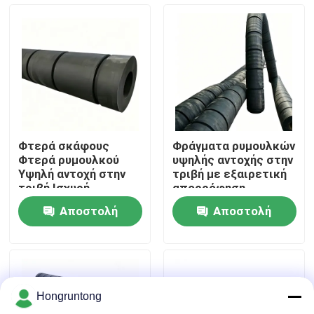
σκάφη
Σχετικά με εμάς
Επισκέψεις στο εργοστάσιο
Έλεγχος ποιότητας
Φτερά σκάφους
Φράγματα ρυμουλκών
Φτερά ρυμουλκού
υψηλής αντοχής στην
Ζητήστε μια προσφορά
Υψηλή αντοχή στην
τριβή με εξαιρετική
τριβή Ισχυρή
απορρόφηση
αντίσταση στη
κραδασμών και
Αποστολή
Αποστολή
συμπίεση Εύκολη
αντοχή στις καιρικές
Λαστιχένιο κιγκλίδωμα αποβαθρών
εγκατάσταση
συνθήκες
ερώτησης
ερώτησης
Λαστιχένιο κιγκλίδωμα Yokohama
Hongruntong
Πνευματικό λαστιχένιο κιγκλίδωμα