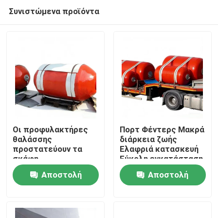
Συνιστώμενα προϊόντα
Οι προφυλακτήρες
Πορτ Φέντερς Μακρά
θαλάσσης
διάρκεια ζωής
προστατεύουν τα
Ελαφριά κατασκευή
Σπίτι
σκάφη
Εύκολη εγκατάσταση
αποτελεσματικά,
Αποστολή
Αποστολή
μειώνοντας τις
Προϊόντα
ζημιές κατά την
ερώτησης
ερώτησης
πρόσδεση. Υψηλή
ανάκτηση συμπίεσης
Βίντεο