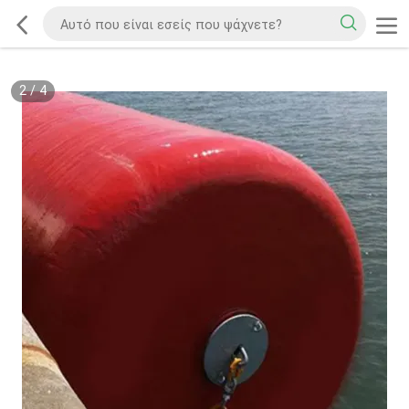
2
/
4