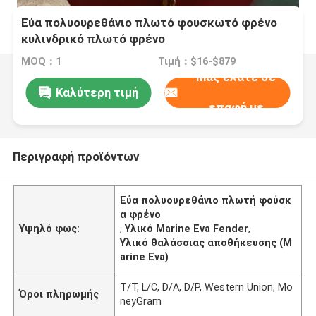
Εύα πολυουρεθάνιο πλωτό φουσκωτό φρένο
κυλινδρικό πλωτό φρένο
MOQ：1
Τιμή：$16-$879
Μας ελάτε σε
Καλύτερη τιμή
επαφή με
Περιγραφή προϊόντων
Εύα πολυουρεθάνιο πλωτή φούσκ
α φρένο
Υψηλό φως:
,
Υλικό Marine Eva Fender
,
Υλικό θαλάσσιας αποθήκευσης (M
arine Eva)
T/T, L/C, D/A, D/P, Western Union, Mo
Όροι πληρωμής
neyGram