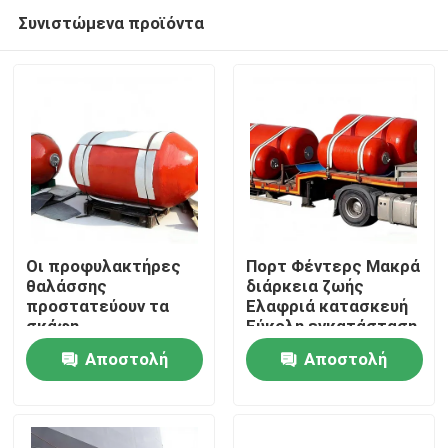
Συνιστώμενα προϊόντα
Οι προφυλακτήρες
Πορτ Φέντερς Μακρά
θαλάσσης
διάρκεια ζωής
προστατεύουν τα
Ελαφριά κατασκευή
Σπίτι
σκάφη
Εύκολη εγκατάσταση
αποτελεσματικά,
Αποστολή
Αποστολή
μειώνοντας τις
Προϊόντα
ζημιές κατά την
ερώτησης
ερώτησης
πρόσδεση. Υψηλή
ανάκτηση συμπίεσης
Βίντεο