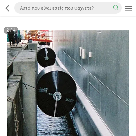
2
/
4