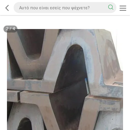
2
/
4