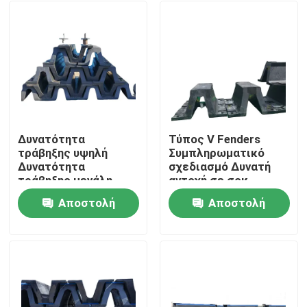
Δυνατότητα
Τύπος V Fenders
τράβηξης υψηλή
Συμπληρωματικό
Δυνατότητα
σχεδιασμό Δυνατή
τράβηξης μεγάλη
αντοχή σε σοκ
διάρκεια ζωής
Αντίσταση σε
Αποστολή
Αποστολή
καιρικές συνθήκες
Σπίτι
Απόδοση
ερώτησης
ερώτησης
Προϊόντα
Βίντεο