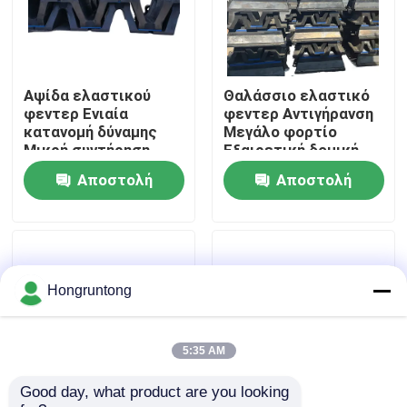
Σχετικά με εμάς
Αψίδα ελαστικού
Θαλάσσιο ελαστικό
Επισκέψεις στο εργοστάσιο
φεντερ Ενιαία
φεντερ Αντιγήρανση
κατανομή δύναμης
Μεγάλο φορτίο
Μικρή συντήρηση
Εξαιρετική δομική
Έλεγχος ποιότητας
Υψηλή
σταθερότητα
Αποστολή
Αποστολή
ανθεκτικότητα στην
συμπίεση
ερώτησης
ερώτησης
Ζητήστε μια προσφορά
Λαστιχένιο κιγκλίδωμα αποβαθρών
Hongruntong
Λαστιχένιο κιγκλίδωμα Yokohama
5:35 AM
Good day, what product are you looking 
Πνευματικό λαστιχένιο κιγκλίδωμα