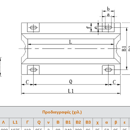
Προδιαγραφές (χιλ.)
Λ
L1
Γ
Q
ν
Β
B1
B2
B3
χ
α
β
ε