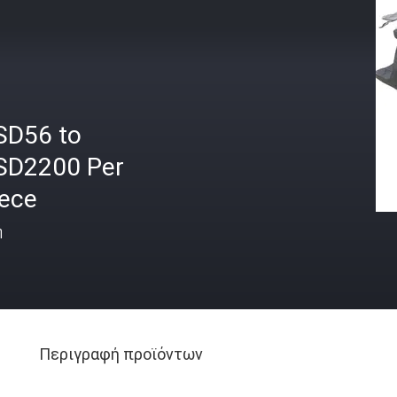
SD56 to
SD2200 Per
iece
ή
Περιγραφή προϊόντων