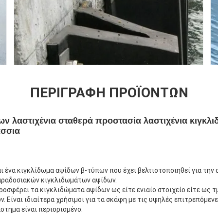
ΠΕΡΙΓΡΑΦΉ ΠΡΟΪΌΝΤΩΝ
ων λαστιχένια σταθερά προστασία λαστιχένια κιγκ
άσσια
ι ένα κιγκλίδωμα αψίδων β-τύπων που έχει βελτιστοποιηθεί για την
αραδοσιακών κιγκλιδωμάτων αψίδων.
ροσφέρει τα κιγκλιδώματα αψίδων ως είτε ενιαίο στοιχείο είτε ως 
 Είναι ιδιαίτερα χρήσιμοι για τα σκάφη με τις υψηλές επιτρεπόμεν
στημα είναι περιορισμένο.