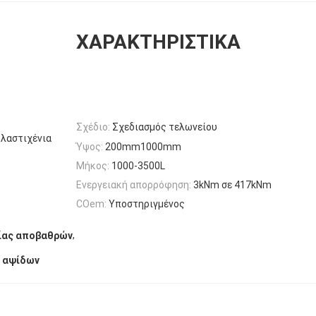
ΧΑΡΑΚΤΗΡΙΣΤΙΚΆ
Σχέδιο:
Σχεδιασμός τελωνείου
 λαστιχένια
Ύψος:
200mm1000mm
Μήκος:
1000-3500L
Ενεργειακή απορρόφηση:
3kNm σε 417kNm
COem:
Υποστηριγμένος
,
σίας αποβαθρών
ν αψίδων