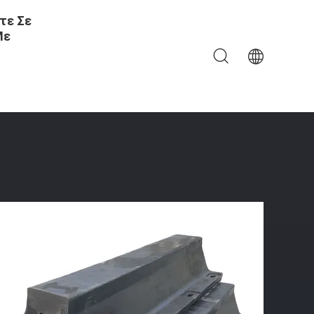
τε Σε
Με
ν Κιγκλιδωμάτων Θαλάσσια Σταθερή