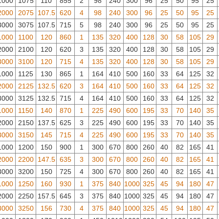
1000
1075
110
855
2
98
240
300
96
25
50
95
25
2000
2075
107.5
620
4
98
240
300
96
25
50
95
25
3000
3075
107.5
715
5
98
240
300
96
25
50
95
25
1000
1100
120
860
1
135
320
400
128
30
58
105
29
2000
2100
120
620
3
135
320
400
128
30
58
105
29
3000
3100
120
715
4
135
320
400
128
30
58
105
29
1000
1125
130
865
1
164
410
500
160
33
64
125
32
2000
2125
132.5
620
3
164
410
500
160
33
64
125
32
3000
3125
132.5
715
4
164
410
500
160
33
64
125
32
1000
1150
140
870
1
225
490
600
195
33
70
140
35
2000
2150
137.5
625
3
225
490
600
195
33
70
140
35
3000
3150
145
715
4
225
490
600
195
33
70
140
35
1000
1200
150
900
1
300
670
800
260
40
82
165
41
2000
2200
147.5
635
3
300
670
800
260
40
82
165
41
3000
3200
150
725
4
300
670
800
260
40
82
165
41
1000
1250
160
930
1
375
840
1000
325
45
94
180
47
2000
2250
157.5
645
3
375
840
1000
325
45
94
180
47
3000
3250
156
730
4
375
840
1000
325
45
94
180
47