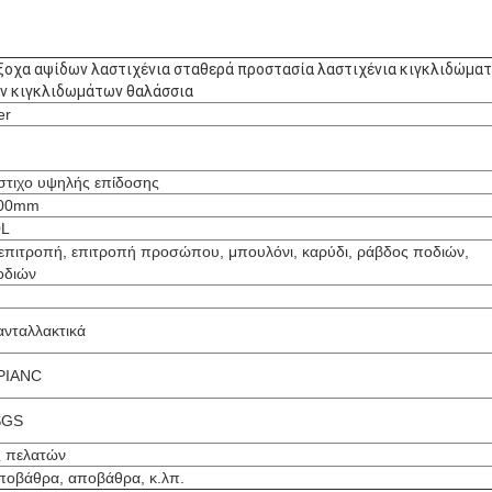
ξοχα αψίδων λαστιχένια σταθερά προστασία λαστιχένια κιγκλιδώμα
ν κιγκλιδωμάτων θαλάσσια
er
στιχο υψηλής επίδοσης
00mm
0L
επιτροπή, επιτροπή προσώπου, μπουλόνι, καρύδι, ράβδος ποδιών,
οδιών
ανταλλακτικά
 PIANC
SGS
ς πελατών
αποβάθρα, αποβάθρα, κ.λπ.