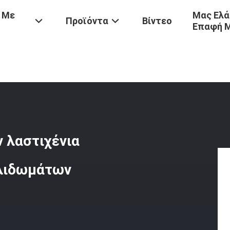
 Με
Μας Ελά
Προϊόντα
Βίντεο
Επαφή 
δων
/
Β Τύπων Έξοχη COem Αψίδων Λαστιχένια Προστασία Αποβαθρώ
 λαστιχένια
λιδωμάτων