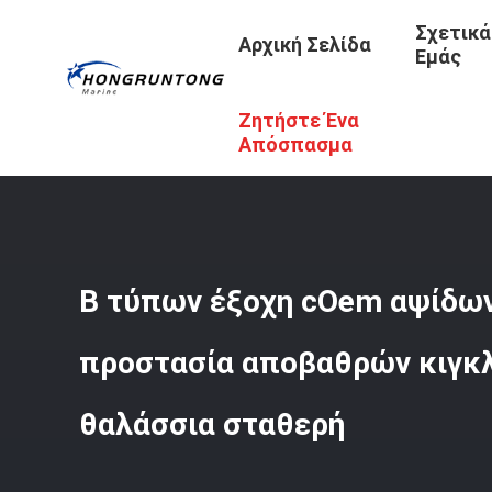
Σχετικά
Αρχική Σελίδα
Εμάς
Ζητήστε Ένα
Αρχική Σελίδα
/
Προϊόντα
/
Λαστιχένιο Κιγκλίδωμα Αψί
Απόσπασμα
Β τύπων έξοχη cOem αψίδων
προστασία αποβαθρών κιγκ
θαλάσσια σταθερή