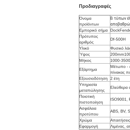
Προδιαγραφές
Όνομα
Β τύπων έ
προϊόντων
αποβαθρώ
Εμπορικό σήμα
DockFend
Πρότυπος
Df-500H
αριθμός
Υλικό
Φυσικό λά
Ύψος
200mm10
Μήκος
1000-350
Μέτωπο - 
Εξάρτημα
πίνακας π
Εξουσιοδότηση
2 έτη
Υπηρεσία
Ελεύθερα 
μεταπώλησης
Ποιοτική
ISO9001,
πιστοποίηση
Ασφάλεια
ABS, BV, 
προτύπου
Χρώμα
Απαιτήσει
Εφαρμογή
Λιμένας, 