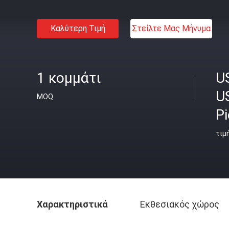
Καλύτερη Τιμή
Στείλτε Μας Μήνυμα
1 κομμάτι
U
U
MOQ
P
τιμ
Χαρακτηριστικά
Εκθεσιακός χώρος