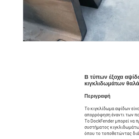
Β τύπων έξοχα αψίδ
κιγκλιδωμάτων θαλ
Περιγραφή
Το κιγκλίδωμα αψίδων είνα
απορρόφηση έναντι των π
Το DockFender μπορεί να π
συστήματος κιγκλιδωμάτων.
όπου το τοποθετώντας διά