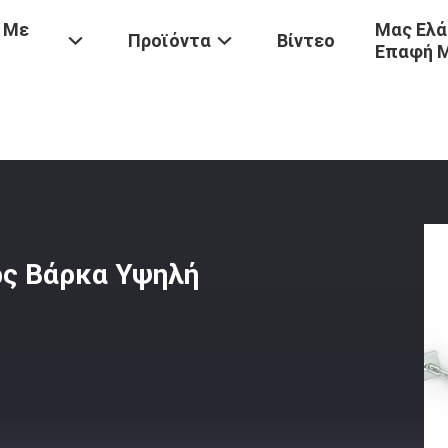
 Με
Μας Ελά
Προϊόντα
Βίντεο
Επαφή 
ύ
/
Υποβρύχια Εύα Φόμα Φέντερς Βάρκα Υψηλή Απορρόφηση Ενέργει
ρς Βάρκα Υψηλή