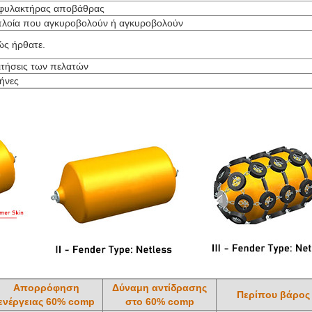
φυλακτήρας αποβάθρας
πλοία που αγκυροβολούν ή αγκυροβολούν
ς ήρθατε.
τήσεις των πελατών
ήνες
Απορρόφηση
Δύναμη αντίδρασης
Περίπου βάρος
ενέργειας 60% comp
στο 60% comp