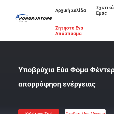
Σχετικά
Αρχική Σελίδα
Εμάς
Ζητήστε Ένα
Αρχική Σελίδα
/
Προϊόντα
/
Επιπλέον Κιγκλίδωμα Αφρο
Απόσπασμα
Υποβρύχια Εύα Φόμα Φέντε
απορρόφηση ενέργειας
Καλύτερη Τιμή
Στείλτε Μας Μήνυμα