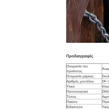
Προδιαγραφές
Ονομασία του
Ανε
προϊόντος
Ονομασία μάρκας
Doc
Αριθμός μοντέλου
DF-
Υλικό
Κλει
Πιστοποιητικό
DNV,
Τύπος
Αερ
Πακέτο
Πλα
Ειδικότητα
Υψηλ