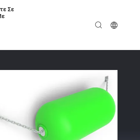
τε Σε
Με
ας