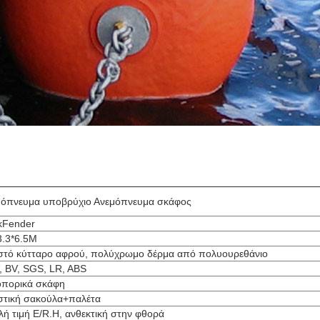
μόπνευμα υποβρύχιο Ανεμόπνευμα σκάφος
kFender
3.3*6.5M
στό κύτταρο αφρού, πολύχρωμο δέρμα από πολυουρεθάνιο
 BV, SGS, LR, ABS
οπορικά σκάφη
στική σακούλα+παλέτα
ή τιμή E/R.H, ανθεκτική στην φθορά