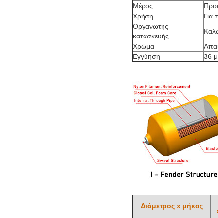
Μέρος
Προ
Χρήση
Για 
Οργανωτής
Καλώ
κατασκευής
Χρώμα
Απαι
Εγγύηση
36 μ
Διάμετρος x μήκος