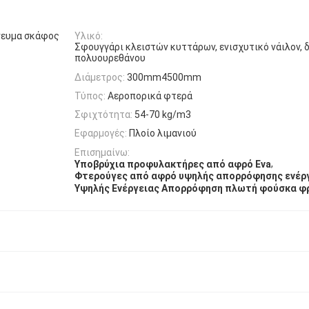
νευμα σκάφος
Υλικό:
Σφουγγάρι κλειστών κυττάρων, ενισχυτικό νάιλον, 
πολυουρεθάνου
Διάμετρος:
300mm4500mm
Τύπος:
Αεροπορικά φτερά
Σφιχτότητα:
54-70 kg/m3
Εφαρμογές:
Πλοίο λιμανιού
Επισημαίνω:
,
Υποβρύχια προφυλακτήρες από αφρό Eva
Φτερούγες από αφρό υψηλής απορρόφησης ενέρ
Υψηλής Ενέργειας Απορρόφηση πλωτή φούσκα φ