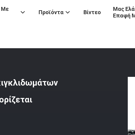
 Με
Μας Ελά
Προϊόντα
Βίντεο
Επαφή 
kohama
/
Επικυρωμένος Το BV COem Κιγκλιδωμάτων 50kpa Yokohama
κιγκλιδωμάτων
ορίζεται