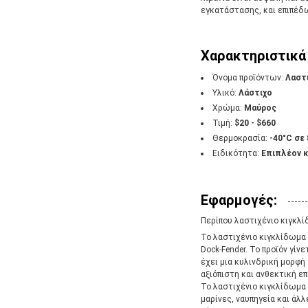
εγκατάστασης, και επιπέδω
Χαρακτηριστικά
Όνομα προϊόντων:
Λαστ
Υλικό:
Λάστιχο
Χρώμα:
Μαύρος
Τιμή:
$20 - $660
Θερμοκρασία:
-40°C σε
Ειδικότητα:
Επιπλέον 
Εφαρμογές:
Περίπου λαστιχένιο κιγκλ
Το λαστιχένιο κιγκλίδωμα
Dock-Fender. Το προϊόν γίν
έχει μια κυλινδρική μορφή 
αξιόπιστη και ανθεκτική ε
Το λαστιχένιο κιγκλίδωμα 
μαρίνες, ναυπηγεία και άλλ