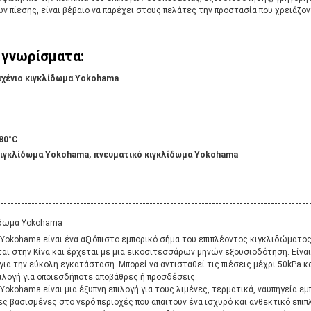
ν πίεσης, είναι βέβαιο να παρέχει στους πελάτες την προστασία που χρειάζον
 γνωρίσματα:
ιχένιο κιγκλίδωμα Yokohama
 80°C
κιγκλίδωμα Yokohama, πνευματικό κιγκλίδωμα Yokohama
ίδωμα Yokohama
 Yokohama είναι ένα αξιόπιστο εμπορικό σήμα του επιπλέοντος κιγκλιδώματο
εται στην Κίνα και έρχεται με μια εικοσιτεσσάρων μηνών εξουσιοδότηση. Είναι
για την εύκολη εγκατάσταση. Μπορεί να αντισταθεί τις πιέσεις μέχρι 50kPa κα
πιλογή για οποιεσδήποτε αποβάθρες ή προσδέσεις.
Yokohama είναι μια έξυπνη επιλογή για τους λιμένες, τερματικά, ναυπηγεία 
ες βασισμένες στο νερό περιοχές που απαιτούν ένα ισχυρό και ανθεκτικό επιπ