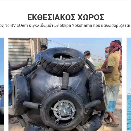
ΕΚΘΕΣΙΑΚΌΣ ΧΏΡΟΣ
ος το BV cOem κιγκλιδωμάτων 50kpa Yokohama που καλωσορίζεται 