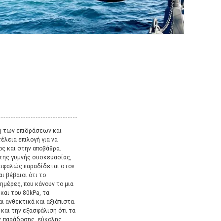
ή των επιδράσεων και
έλεια επιλογή για να
ος και στην αποβάθρα.
της γυμνής συσκευασίας,
 ασφαλώς παραδίδεται στον
ι βέβαιοι ότι το
ημέρες, που κάνουν το μια
και του 80kPa, τα
 ανθεκτικά και αξιόπιστα.
 και την εξασφάλιση ότι τα
ης παράδοσης, εύκολης