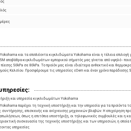
λός
ηλός
ημέρες
Yokohama και τα επιπλέοντα κιγκλιδώματα Yokohama είναι η τέλεια επιλογή γ
.5M αποβάθρα-κιγκλιδωμάτων εμπορικού σήματός μας γίνεται από υψηλό - ποι
ρά πίεσης 50kPa σε 80kPa. Το προϊόν μας είναι ιδιαίτερα ανθεκτικό και θερμοκρ
θμούς Κελσίου. Προσφέρουμε τις υπηρεσίες cOem και έναν χρόνο παράδοσης 5
υπηρεσίες:
τήριξη και υπηρεσία κιγκλιδωμάτων Yokohama
Yokohama παρέχει τη τεχνική υποστήριξη και την υπηρεσία για τα προϊόντα το
 συντήρησης, επισκευής και ανίχνευσης μηχανικών βλαβών. Η επιχείρηση πρ
πωλήσεων, όπως η επιτόπια υποστήριξη, οι τηλεφωνικές συμβουλές και η κα
περιεκτική συσκευασία της τεχνικής υποστήριξης και των υπηρεσιών, η οποία 
τοντας υπηρεσίες