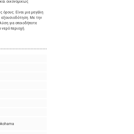
 και οικονομικώς
ς όρους. Είναι μια μεγάλη
η εξουσιοδότηση. Με την
 λύση για οποιοδήποτε
 νερό περιοχή.
Yokohama