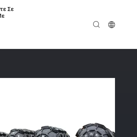
τε Σε
Με
 Που Καλωσορίζεται Λαστιχένιος