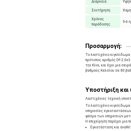
Διάρκεια
Υψη
Συντήρηση
Χαμ
Χρόνος
5-6 
παράδοσης
Προσαρμογή:
Το λαστιχένιο κιγκλίδωμα 
πρότυπος αριθμός DF-2.0x3
την Κίνα, και έχει μια σει
βαθμούς Κελσίου σε 80 βα
Υποστήριξη και 
Λαστιχένιες τεχνική υποσ
Το λαστιχένιο κιγκλίδωμα 
υπηρεσίες εγκαταστάσεων,
φάσμα των υπηρεσιών μετα
Η επιχείρηση παρέχει μια 
Εγκατάσταση και αναθέ