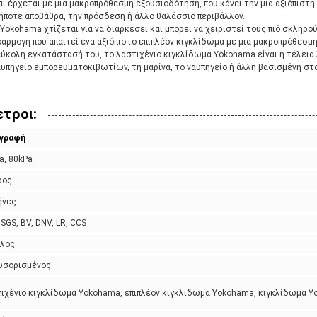
ι έρχεται με μια μακροπρόθεσμη εξουσιοδότηση, που κάνει την μια αξιόπιστη
ήποτε αποβάθρα, την πρόσδεση ή άλλο θαλάσσιο περιβάλλον.
okohama χτίζεται για να διαρκέσει και μπορεί να χειριστεί τους πιό σκληρού
φαρμογή που απαιτεί ένα αξιόπιστο επιπλέον κιγκλίδωμα με μια μακροπρόθεσμ
εύκολη εγκατάστασή του, το λαστιχένιο κιγκλίδωμα Yokohama είναι η τέλεια
ναυπηγείο εμπορευματοκιβωτίων, τη μαρίνα, το ναυπηγείο ή άλλη βασισμένη στο
τροι:
ιγραφή
a, 80kPa
ρος
ήνες
 SGS, BV, DNV, LR, CCS
λος
ωσορισμένος
ιχένιο κιγκλίδωμα Yokohama, επιπλέον κιγκλίδωμα Yokohama, κιγκλίδωμα 