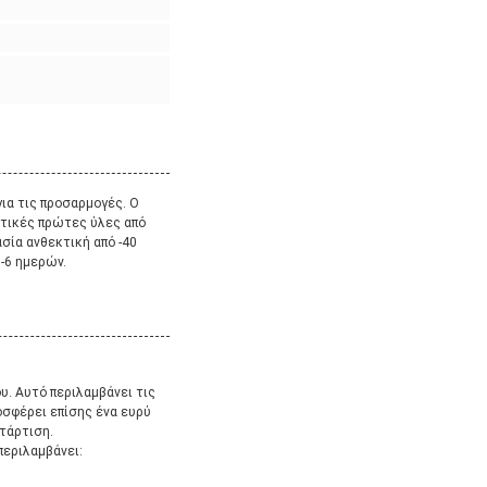
ια τις προσαρμογές. Ο
οτικές πρώτες ύλες από
ασία ανθεκτική από -40
-6 ημερών.
υ. Αυτό περιλαμβάνει τις
οσφέρει επίσης ένα ευρύ
τάρτιση.
περιλαμβάνει: