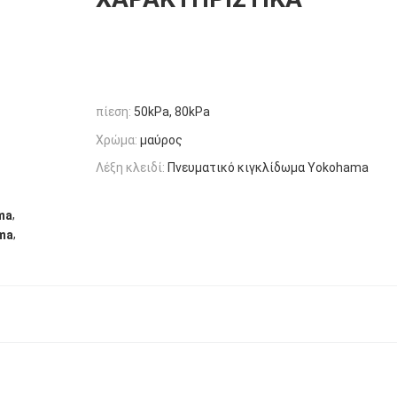
πίεση:
50kPa, 80kPa
Χρώμα:
μαύρος
Λέξη κλειδί:
Πνευματικό κιγκλίδωμα Yokohama
,
ma
,
ma