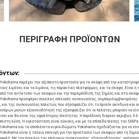
ΠΕΡΙΓΡΑΦΉ ΠΡΟΪΌΝΤΩΝ
όντων:
 Yokohama παρέχει την αξιόπιστη προστασία για τα σκάφη από την καταστροφ
υς λιμένες και τα λιμάνια, τις παράκτιες πλατφόρμες, και τα σκάφη. Είναι η τ
από τον αντίκτυπο των σκαφών και την παρεμπόδιση της ζημίας και στο σκάφ
 Yokohama προσφέρει ποικίλες επιλογές συσκευασίας, συμπεριλαμβανομένης 
 και της συσκευασίας παλετών, που εξασφαλίζει ότι το προϊόν ακίνδυνα και
σσάρων μηνών εξουσιοδότησή της εξασφαλίζει ότι οι πελάτες μπορούν να είνα
σει και θα είναι της υψηλότερης ποιότητας. Η παράδοση διαρκεί ακριβώς 5-6 
πιστη λύση. Η εγκατάσταση είναι εύκολη, και με τα επίπεδα πίεσης του 50kPa 
okohama και τα επιπλέοντα κιγκλιδώματα Yokohama σχεδιάζονται για να είναι
Yokohama είναι η τέλεια επιλογή για την προστασία των σκαφών από τη ζημία
ασφαλή. Με την ποικιλία του επιλογών συσκευασίας, εξουσιοδότησης, γρήγορ