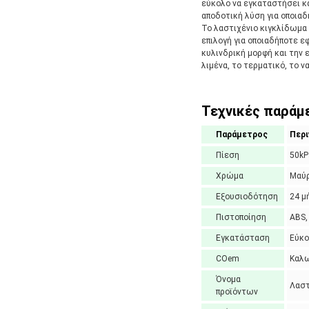
εύκολο να εγκαταστήσει κα
αποδοτική λύση για οποιαδ
Το λαστιχένιο κιγκλίδωμα Y
επιλογή για οποιαδήποτε ε
κυλινδρική μορφή και την 
λιμένα, το τερματικό, το 
Τεχνικές παράμε
Παράμετρος
Περ
Πίεση
50kP
Χρώμα
Μαύ
Εξουσιοδότηση
24 μ
Πιστοποίηση
ABS,
Εγκατάσταση
Εύκο
COem
Καλ
Όνομα
Λαστ
προϊόντων