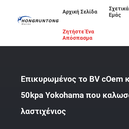
Σχετικά
Αρχική Σελίδα
Εμάς
Ζητήστε Ένα
Αρχική Σελίδα
/
Προϊόντα
/
Λαστιχένιο Κιγκλίδωμα Yo
Απόσπασμα
Επικυρωμένος το BV cOem 
50kpa Yokohama που καλωσ
λαστιχένιος