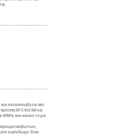
ται.
ς που κατασκευάζεται από
 πρότυπα DF-2.0x3.5M και
ι 80kPa, που κάνουν το μια
εμπορευματοκιβωτίων,
λέον κιγκλίδωμα. Είναι