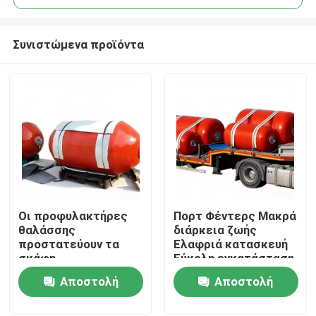
Συνιστώμενα προϊόντα
Οι προφυλακτήρες
Πορτ Φέντερς Μακρά
Σπίτι
θαλάσσης
διάρκεια ζωής
προστατεύουν τα
Ελαφριά κατασκευή
σκάφη
Εύκολη εγκατάσταση
Προϊόντα
αποτελεσματικά,
Αποστολή
Αποστολή
μειώνοντας τις
ζημιές κατά την
ερώτησης
ερώτησης
Βίντεο
πρόσδεση. Υψηλή