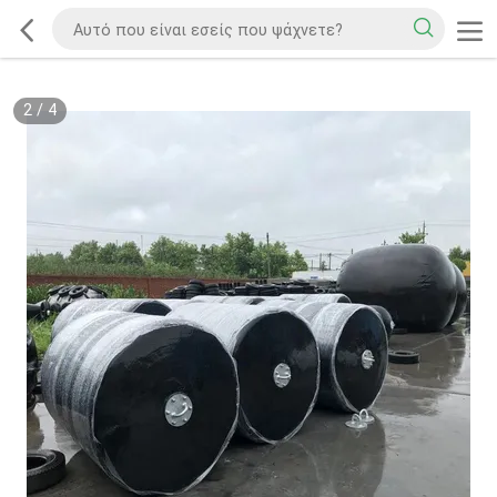
2
/
4