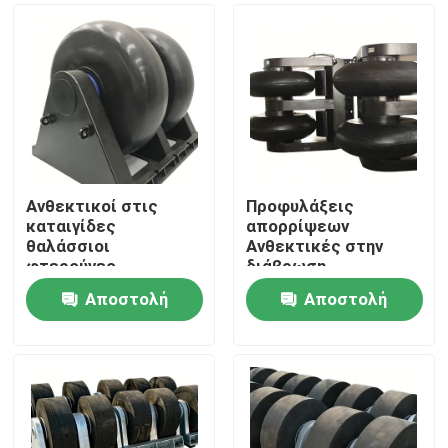
Ανθεκτικοί στις
Προφυλάξεις
καταιγίδες
απορρίψεων
θαλάσσιοι
Ανθεκτικές στην
φτερούγες
διάβρωση
Ανθεκτικοί στη
Αποστολή
Αποστολή
διάβρωση με βαρύ
Σπίτι
φορτίο Ευέλικτο
ερώτησης
ερώτησης
σχεδιασμό
Προϊόντα
Βίντεο