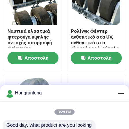
Σχετικά με εμάς
Ναυτικά ελαστικά
Ρολίνγκ Φέντερ
Επισκέψεις στο εργοστάσιο
φτερούγα υψηλής
ανθεκτικό στα UV,
αντοχής απορροφή
ανθεκτικό στο
ενέργειας
αλμυρό νερό, εύκολη
Έλεγχος ποιότητας
περιστρεφόμενο
εγκατάσταση, μακρά
Αποστολή
Αποστολή
σχέδιο
διάρκεια ζωής
ερώτησης
ερώτησης
Ζητήστε μια προσφορά
Λαστιχένιο κιγκλίδωμα αποβαθρών
Hongruntong
Λαστιχένιο κιγκλίδωμα Yokohama
3:29 PM
Good day, what product are you looking 
Πνευματικό λαστιχένιο κιγκλίδωμα