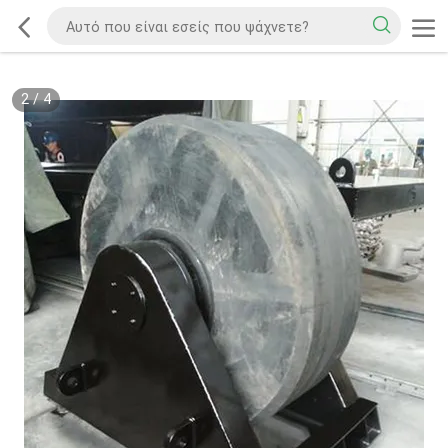
2
/
4