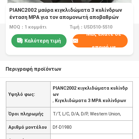
PIANC2002 μαύρα κιγκλιδώματα 3 κυλίνδρων
ένταση MPA για τον απομονωτή αποβαθρών
βαρκών
MOQ：1 κομμάτι
Τιμή：USD510-5510
Μας ελάτε σε
Καλύτερη τιμή
επαφή με
Περιγραφή προϊόντων
PIANC2002 κιγκλιδώματα κυλίνδρ
Υψηλό φως:
ων
,
Κιγκλιδώματα 3 MPA κυλίνδρων
Όροι πληρωμής
T/T, L/C, D/A, D/P, Western Union,
Αριθμό μοντέλου
Df-D1980