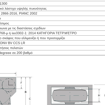
D1300
κό λάστιχο υψηλής πυκνότητας
 2866-2016, PIANC 2002
α
έσιμος
ωνα με τις διαστάσεις σχεδίων
768-μ ή iso3302-1: 2014 ΚΑΤΗΓΟΡΙΑ ΤΕΤΡ.ΜΈΤΡΟ
το σκάφος που ελλιμενίζει ή που προσορμίζει
 DNV BV CCS LR
τήσεις πελατών
degreee σε 200 βαθμό