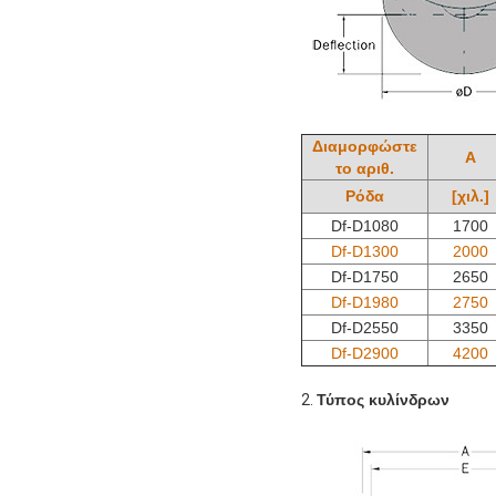
Διαμορφώστε
Α
το αριθ.
Ρόδα
[χιλ.]
Df-D1080
1700
Df-D1300
2000
Df-D1750
2650
Df-D1980
2750
Df-D2550
3350
Df-D2900
4200
2.
Τύπος κυλίνδρων