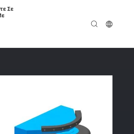
τε Σε
Με
νιών Μ Επικυρωμένο