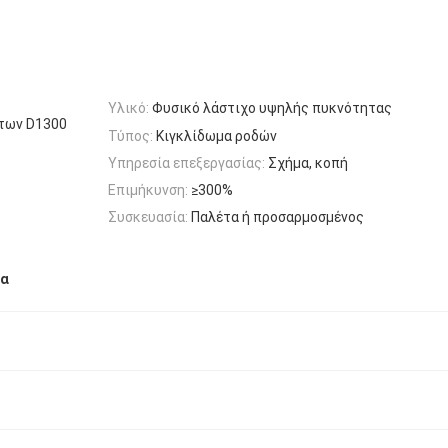
Υλικό:
Φυσικό λάστιχο υψηλής πυκνότητας
άτων D1300
Τύπος:
Κιγκλίδωμα ροδών
Υπηρεσία επεξεργασίας:
Σχήμα, κοπή
Επιμήκυνση:
≥300%
Συσκευασία:
Παλέτα ή προσαρμοσμένος
να