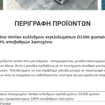
ΠΕΡΙΓΡΑΦΉ ΠΡΟΪΌΝΤΩΝ
νο Veritas κυλίνδρων κιγκλιδωμάτων D1300 φυσικό
% αποβαθρών λαστιχένιο
 χτίζονται γενικά από μια ενέργεια - απορροφώντας μονάδα ελαστομε
ενο άξονα. Αυτή η μονάδα σχεδιάζεται με τα συντήρηση-ελεύθερα ρουλε
 υλικό. Τοποθετημένο σε ένα περίβλημα χάλυβα μπορεί να περιστραφεί
ων είναι να ενεργήσει ως καθοδηγώντας σύστημα για μια ομαλή και ασ
είων επικυρωμένο Veritas κυλίνδρων κιγκλιδωμάτων D1300 φυσικό
ιχο προφυλακτήρων 100% αποβαθρών λαστιχένιο
kFender