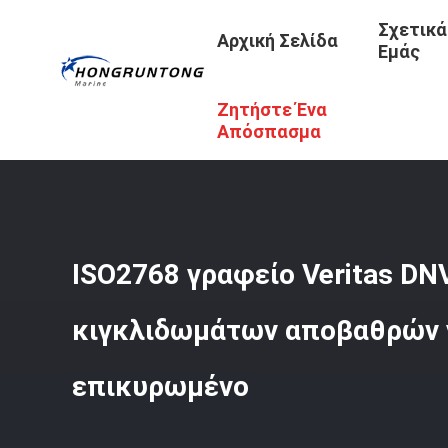
Σχετικά
Αρχική Σελίδα
Εμάς
Ζητήστε Ένα
Αρχική Σελίδα
/
Προϊόντα
/
Κιγκλιδώματα Κυλίνδρων
/
Απόσπασμα
ISO2768 γραφείο Veritas DN
κιγκλιδωμάτων αποβαθρών
επικυρωμένο