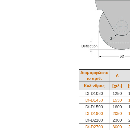
Διαμορφώστε
Α
το αριθ.
Κύλινδρος
[χιλ.]
[
Df-D1080
1250
Df-D1450
1530
Df-D1500
1600
Df-D1900
2050
Df-D2100
2300
Df-D2700
3000