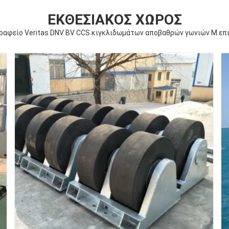
ΕΚΘΕΣΙΑΚΌΣ ΧΏΡΟΣ
γραφείο Veritas DNV BV CCS κιγκλιδωμάτων αποβαθρών γωνιών Μ επ