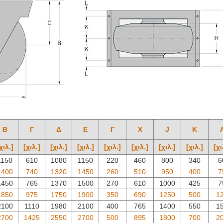
Β
Γ
Δ
Ε
Γ
Χ
J
Κ
χιλ.]
[χιλ.]
[χιλ.]
[χιλ.]
[χιλ.]
[χιλ.]
[χιλ.]
[χιλ.]
[χι
1150
610
1080
1150
220
460
800
340
6
1400
740
1320
1450
260
510
950
400
7
1450
765
1370
1500
270
610
1000
425
7
1850
975
1750
1900
350
690
1250
500
1
2100
1110
1980
2100
400
765
1400
550
1
2700
1425
2550
2700
500
895
1800
700
2