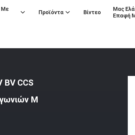
 Με
Μας Ελά
Προϊόντα
Βίντεο
Επαφή 
ISO2768 Γραφείο Veritas DNV BV CCS Κιγκλιδωμάτων Αποβαθρών Γω
V BV CCS
 γωνιών Μ