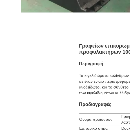
Γραφείων επικυρωμέ
προφυλακτήρων 100
Περιγραφή
Τα κιγκλιδώματα κυλίνδρων
σε έναν ενιαίο περιστρεφόμ
ανοξείδωτο, και το σύνθετο
των κιγκλιδωμάτων κυλίνδρ
Προδιαγραφές
Γραφ
Όνομα προϊόντων
λάστ
Εμπορικό σήμα
Doc