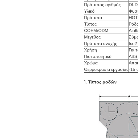
Πρότυπος αριθμός
Df-
Υλικό
Φυσι
Πρότυπα
HGT
Τύπος
Ρόδ
COEM/ODM
Διαθ
Μέγεθος
Σύμφ
Πρότυπα ανοχής
Iso2
Χρήση
Για 
Πιστοποιητικό
ABS
Χρώμα
Απαι
Θερμοκρασία εργασίας
-15 
1.
Τύπος ροδών