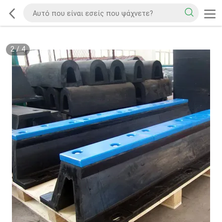
2
/
4