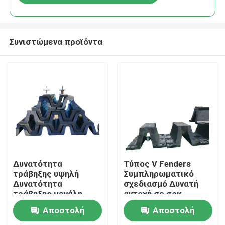
Συνιστώμενα προϊόντα
Σπίτι
Δυνατότητα
Τύπος V Fenders
τράβηξης υψηλή
Συμπληρωματικό
Δυνατότητα
σχεδιασμό Δυνατή
Προϊόντα
τράβηξης μεγάλη
αντοχή σε σοκ
διάρκεια ζωής
Αντίσταση σε
Αποστολή
Αποστολή
καιρικές συνθήκες
Βίντεο
Απόδοση