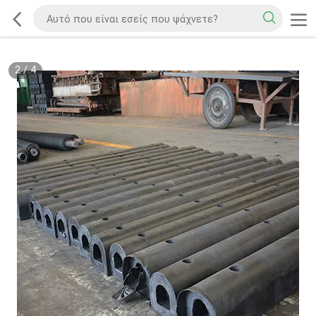
2
/
4