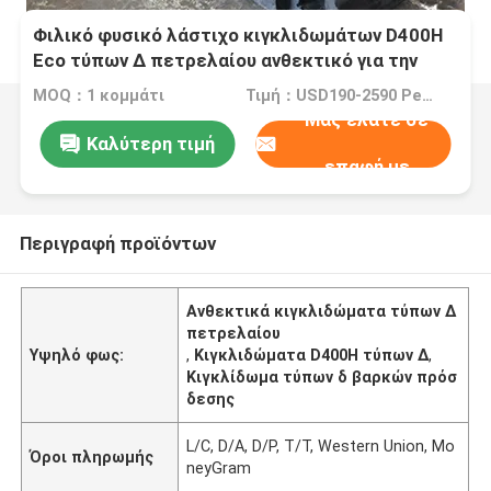
Φιλικό φυσικό λάστιχο κιγκλιδωμάτων D400H
Eco τύπων Δ πετρελαίου ανθεκτικό για την
αποβάθρα βαρκών πρόσδεσης
MOQ：1 κομμάτι
Τιμή：USD190-2590 Per Piece
Μας ελάτε σε
Καλύτερη τιμή
επαφή με
Περιγραφή προϊόντων
Ανθεκτικά κιγκλιδώματα τύπων Δ
πετρελαίου
Υψηλό φως:
,
Κιγκλιδώματα D400H τύπων Δ
,
Κιγκλίδωμα τύπων δ βαρκών πρόσ
δεσης
L/C, D/A, D/P, T/T, Western Union, Mo
Όροι πληρωμής
neyGram