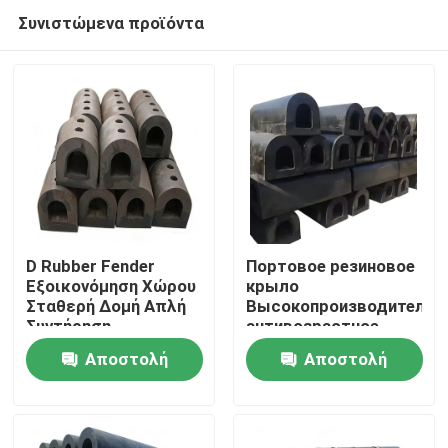
Συνιστώμενα προϊόντα
D Rubber Fender
Портовое резиновое
Εξοικονόμηση Χώρου
крыло
Σταθερή Δομή Απλή
Высокопроизводительн
Σπίτι
Συντήρηση
антивозрастное
коррозионностойкое
Αποστολή
Αποστολή
инвариантного типа
Προϊόντα
ερώτησης
ερώτησης
Βίντεο