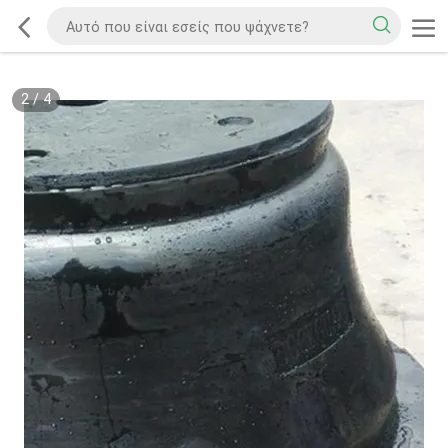
2
/
4