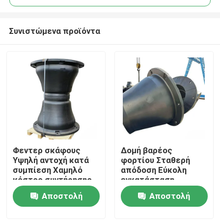
Συνιστώμενα προϊόντα
Φεντερ σκάφους
Δομή βαρέος
Σπίτι
Υψηλή αντοχή κατά
φορτίου Σταθερή
συμπίεση Χαμηλό
απόδοση Εύκολη
κόστος συντήρησης
εγκατάσταση
Προϊόντα
Αξιόπιστη ποιότητα
Αποστολή
Αποστολή
ερώτησης
ερώτησης
Βίντεο