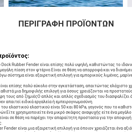
ΠΕΡΙΓΡΑΦΉ ΠΡΟΪΌΝΤΩΝ
προϊόντος:
 Dock Rubber Fender είναι επίσης πολύ υψηλή, καθιστώντας το ιδανι
μεγάλη πίεση στον φτέρνο.Είναι σε θέση να απορροφά και να διανέμει
γω σύστημα είναι εξαιρετική επιλογή για εμπορικούς λιμένες, μαρίν
είναι επίσης πολύ εύκολο στην εγκατάσταση, απαιτώντας ελάχιστο χ
καθιστά μια δημοφιλής επιλογή για όσους χρειάζονται να προστατεύ
η τους από ζημιέςΟ απλός και απλός σχεδιασμός του διασφαλίζει ό
εν απαιτεί ειδικά εργαλεία ή εμπειρογνωμοσύνη.
του ελαστικού ελαστικού είναι 50 και 80 kPa, γεγονός που το καθισ
ών.Είτε χρησιμοποιείτε ένα μικρό σκάφος αναψυχής είτε ένα μεγάλο 
ναι σε θέση να παρέχει την απαραίτητη προστασία για την αποφυγή
ς.
r Fender είναι μια εξαιρετική επιλογή για όποιον χρειάζεται ένα αξι