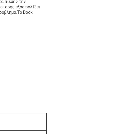
τα πίεσης την
τάστασης εξασφαλίζει
πρόβλημα.Το Dock