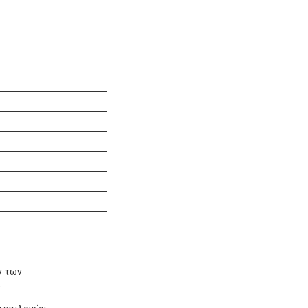
ν των
.