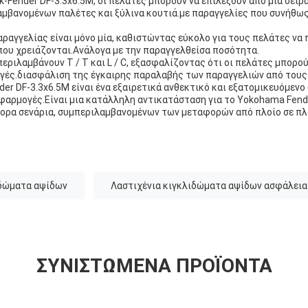
k-Fender DF-3.3x6.5M, οι πελάτες μπορούν να επιλέξουν από μια σειρ
αμβανομένων παλέτες και ξύλινα κουτιά.με παραγγελίες που συνήθω
ραγγελίας είναι μόνο μία, καθιστώντας εύκολο για τους πελάτες να
που χρειάζονται.Ανάλογα με την παραγγελθείσα ποσότητα.
εριλαμβάνουν T / T και L / C, εξασφαλίζοντας ότι οι πελάτες μπορο
ές.διασφάλιση της έγκαιρης παραλαβής των παραγγελιών από τους
der DF-3.3x6.5M είναι ένα εξαιρετικά ανθεκτικό και εξατομικευόμενο
εφαρμογές.Είναι μια κατάλληλη αντικατάσταση για το Yokohama Fende
ορα σενάρια, συμπεριλαμβανομένων των μεταφορών από πλοίο σε πλο
ιδώματα αψίδων
Λαστιχένια κιγκλιδώματα αψίδων ασφάλεια
ΣΥΝΙΣΤΏΜΕΝΑ ΠΡΟΪΌΝΤΑ