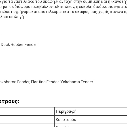
για τα ναυτιλιακά του σκάφη.Η αντοχή στην συμπίεση και η ικανότη
χρήση σε διάφορα περιβάλλονταΕπιπλέον, η εύκολη διαδικασία εγκα
ατεύσετε γρήγορα και αποτελεσματικά το σκάφος σας χωρίς κανένα 
λεια επιλογή..
:
 Dock Rubber Fender
okohama Fender, Floating Fender, Yokohama Fender
έτρους:
Περιγραφή
Καουτσούκ