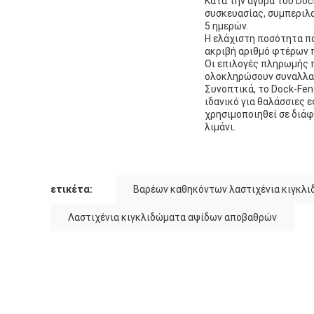
Κατά την αγορά του Doc
συσκευασίας, συμπεριλ
5 ημερών.
Η ελάχιστη ποσότητα πα
ακριβή αριθμό φτέρων 
Οι επιλογές πληρωμής π
ολοκληρώσουν συναλλαγ
Συνοπτικά, το Dock-Fen
ιδανικό για θαλάσσιες 
χρησιμοποιηθεί σε διάφ
λιμάνι.
ετικέτα:
Βαρέων καθηκόντων λαστιχένια κιγκλ
Λαστιχένια κιγκλιδώματα αψίδων αποβαθρών