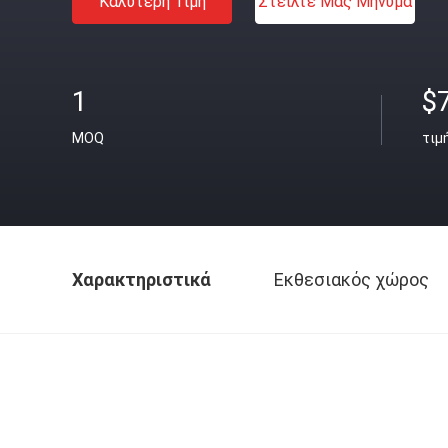
Καλύτερη Τιμή
Στείλτε Μας Μήνυμα
1
$
MOQ
τιμ
Χαρακτηριστικά
Εκθεσιακός χώρος