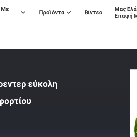
 Με
Μας Ελά
Προϊόντα
Βίντεο
Επαφή 
οβαθρών
/
Υψηλής Συμπίεσης Πλωτός Φεντερ Εύκολη Εγκατάσταση Υ
φεντερ εύκολη
φορτίου