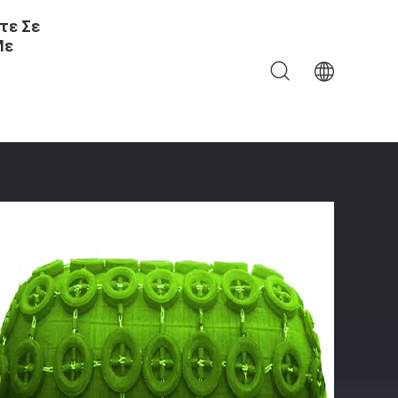
τε Σε
Με
ψηλή Αντοχή Φορτίου