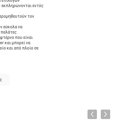
ά επιλογών
ς εκπληρώνονται εντός
 προμηθευτούν τον
ύν εύκολα να
 πελάτες.
 φτέρνο που είναι
r και μπορεί να
ίο και από πλοίο σε
ς