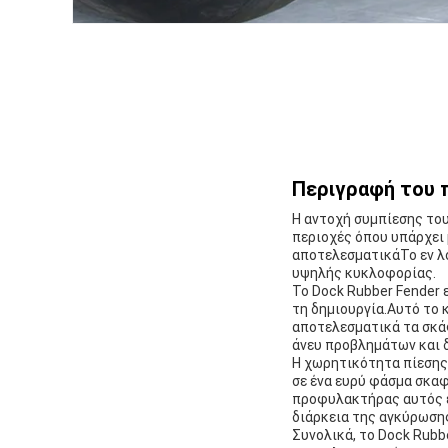
Περιγραφή του 
Η αντοχή συμπίεσης του
περιοχές όπου υπάρχει 
αποτελεσματικάΤο εν λό
υψηλής κυκλοφορίας.
Το Dock Rubber Fender 
τη δημιουργία.Αυτό το 
αποτελεσματικά τα σκάφ
άνευ προβλημάτων και δ
Η χωρητικότητα πίεσης 
σε ένα ευρύ φάσμα σκαφ
προφυλακτήρας αυτός εί
διάρκεια της αγκύρωση
Συνολικά, το Dock Rubbe