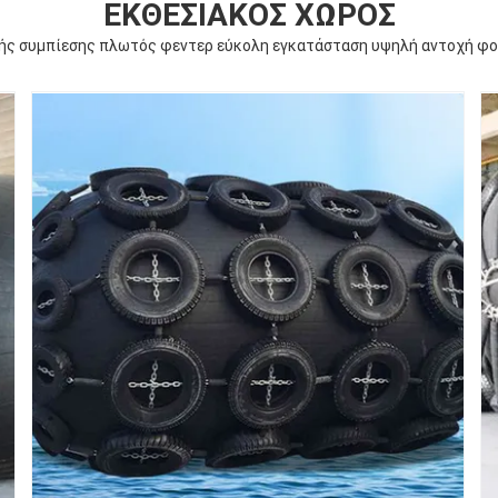
ΕΚΘΕΣΙΑΚΌΣ ΧΏΡΟΣ
ής συμπίεσης πλωτός φεντερ εύκολη εγκατάσταση υψηλή αντοχή φο