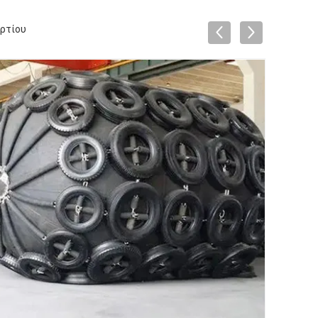
ρτίου