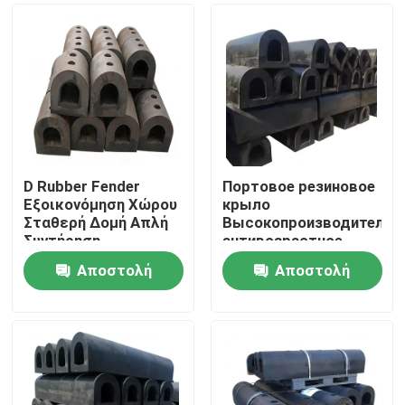
D Rubber Fender
Портовое резиновое
Εξοικονόμηση Χώρου
крыло
Σταθερή Δομή Απλή
Высокопроизводительн
Συντήρηση
антивозрастное
коррозионностойкое
Αποστολή
Αποστολή
инвариантного типа
Σπίτι
ερώτησης
ερώτησης
Προϊόντα
Βίντεο