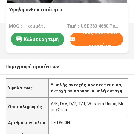
Υψηλή ανθεκτικότητα
MOQ：1 κομμάτι
Τιμή：USD330-4680 Per Piece
Μας ελάτε σε
Καλύτερη τιμή
επαφή με
Περιγραφή προϊόντων
Υψηλής αντοχής προστατευτικά
,
Υψηλό φως:
αντοχή σε κρούση
,
υψηλή αντοχή
Λ/Κ, D/A, D/P, T/T, Western Union, Mo
Όροι πληρωμής
neyGram
Αριθμό μοντέλου
DF-D500H