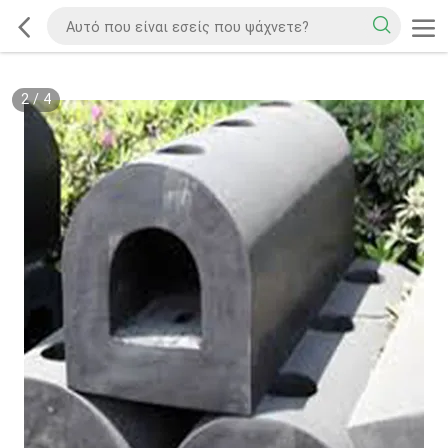
2
/
4