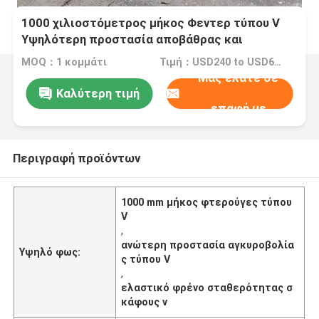
1000 χιλιοστόμετρος μήκος Φεντερ τύπου V
Υψηλότερη προστασία αποβάθρας και
σταθερότητα του σκάφους
MOQ：1 κομμάτι
Τιμή：USD240 to USD680 Per Piece
Μας ελάτε σε
Καλύτερη τιμή
επαφή με
Περιγραφή προϊόντων
1000 mm μήκος φτερούγες τύπου
V
,
ανώτερη προστασία αγκυροβολία
Υψηλό φως:
ς τύπου V
,
ελαστικό φρένο σταθερότητας σ
κάφους v