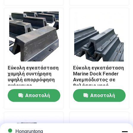
ερώτησης
ερώτησης
Σχετικά με εμάς
Επισκέψεις στο εργοστάσιο
Έλεγχος ποιότητας
Εύκολη εγκατάσταση
Εύκολη εγκατάσταση
Ζητήστε μια προσφορά
χαμηλή συντήρηση
Marine Dock Fender
υψηλή απορρόφηση
Ανεμπόδιστος σε
ενέργειας
θαλάσσιο νερό
Λαστιχένιο κιγκλίδωμα αποβαθρών
Αποστολή
Αποστολή
ερώτησης
ερώτησης
Λαστιχένιο κιγκλίδωμα Yokohama
Πνευματικό λαστιχένιο κιγκλίδωμα
Hongruntong