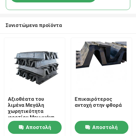
Συνιστώμενα προϊόντα
Σπίτι
Αξιοθέατα του
Επικαιρότερος
λιμένα Μεγάλη
αντοχή στην φθορά
χωρητικότητα
Προϊόντα
φορτίου Μειωμένη
συντήρηση Εύκολη
Αποστολή
Αποστολή
αντικατάσταση
Βίντεο