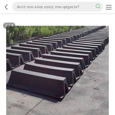
2
/
4