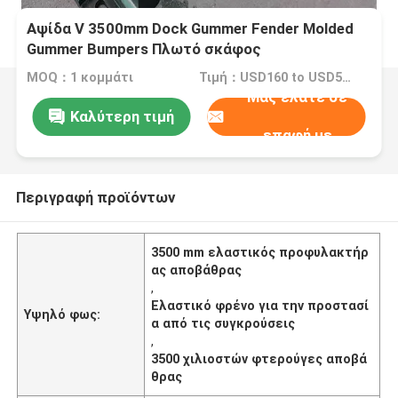
Αψίδα V 3500mm Dock Gummer Fender Molded
Gummer Bumpers Πλωτό σκάφος
MOQ：1 κομμάτι
Τιμή：USD160 to USD590 Per Piece
Μας ελάτε σε
Καλύτερη τιμή
επαφή με
Περιγραφή προϊόντων
3500 mm ελαστικός προφυλακτήρ
ας αποβάθρας
,
Ελαστικό φρένο για την προστασί
Υψηλό φως:
α από τις συγκρούσεις
,
3500 χιλιοστών φτερούγες αποβά
θρας