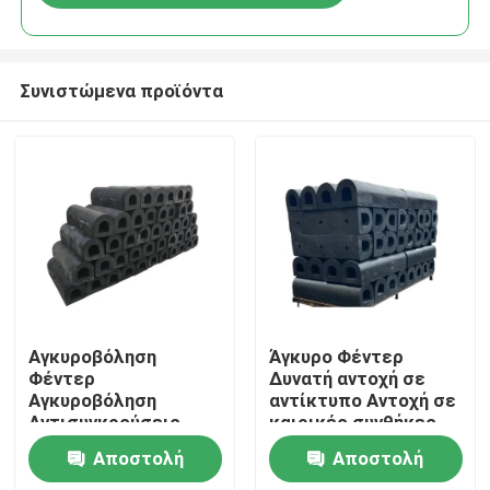
Συνιστώμενα προϊόντα
Σπίτι
Αγκυροβόληση
Άγκυρο Φέντερ
Φέντερ
Δυνατή αντοχή σε
Αγκυροβόληση
αντίκτυπο Αντοχή σε
Προϊόντα
Αντισυγκρούσεις
καιρικές συνθήκες
Αντίσταση φθοράς
Υψηλή ανάκαμψη
Αποστολή
Αποστολή
Διαρθρωτική αντοχή
Βίντεο