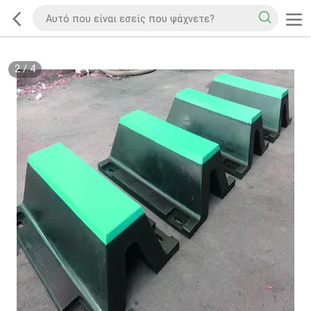
2
/
4