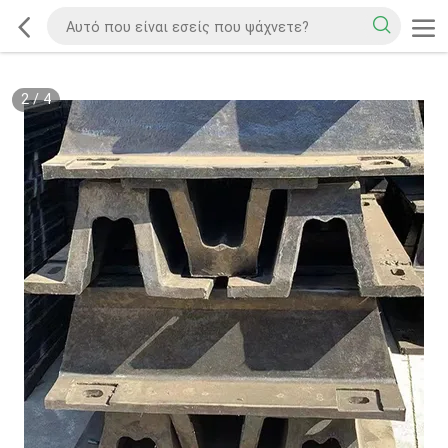
2
/
4