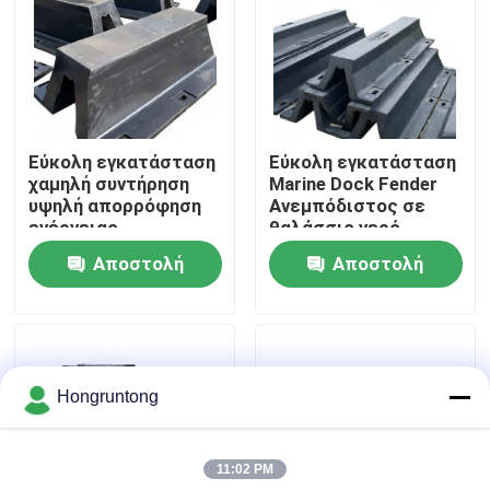
Σχετικά με εμάς
Επισκέψεις στο εργοστάσιο
Εύκολη εγκατάσταση
Εύκολη εγκατάσταση
χαμηλή συντήρηση
Marine Dock Fender
Έλεγχος ποιότητας
υψηλή απορρόφηση
Ανεμπόδιστος σε
ενέργειας
θαλάσσιο νερό
Αποστολή
Αποστολή
Ζητήστε μια προσφορά
ερώτησης
ερώτησης
Λαστιχένιο κιγκλίδωμα αποβαθρών
Hongruntong
Λαστιχένιο κιγκλίδωμα Yokohama
11:02 PM
Πνευματικό λαστιχένιο κιγκλίδωμα