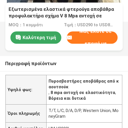
Εξωτερισμένα ελαστικά φτερούγα αποβάθρα
προφυλακτήρα σχήμα V 8 Mpa αντοχή σε
τέντωμα
MOQ：1 κομμάτι
Τιμή：USD290 to USD810 Per Piece
Μας ελάτε σε
Καλύτερη τιμή
επαφή με
Περιγραφή προϊόντων
Πυροσβεστήρες αποβάθρας από κ
αουτσούκ
Υψηλό φως:
,
8 mpa αντοχή σε ελαστικότητα
,
Βόρεια και δυτικά
T/T, L/C, D/A, D/P, Western Union, Mo
Όροι πληρωμής
neyGram