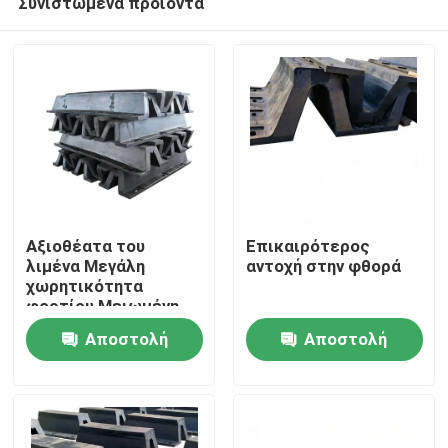
Συνιστώμενα προϊόντα
Αξιοθέατα του
Επικαιρότερος
λιμένα Μεγάλη
αντοχή στην φθορά
χωρητικότητα
φορτίου Μειωμένη
Σπίτι
συντήρηση Εύκολη
Αποστολή
Αποστολή
αντικατάσταση
Προϊόντα
ερώτησης
ερώτησης
Βίντεο