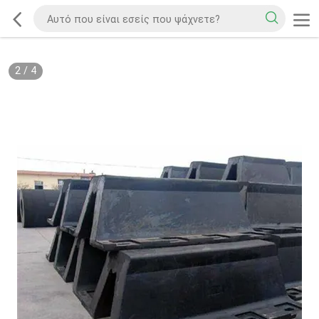
2
/
4