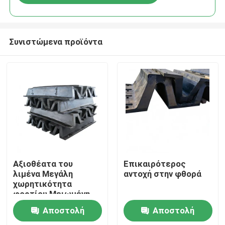
Συνιστώμενα προϊόντα
Σπίτι
Αξιοθέατα του
Επικαιρότερος
λιμένα Μεγάλη
αντοχή στην φθορά
χωρητικότητα
Προϊόντα
φορτίου Μειωμένη
συντήρηση Εύκολη
Αποστολή
Αποστολή
αντικατάσταση
Βίντεο