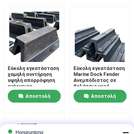
ερώτησης
ερώτησης
Σχετικά με εμάς
Επισκέψεις στο εργοστάσιο
Έλεγχος ποιότητας
Εύκολη εγκατάσταση
Εύκολη εγκατάσταση
Ζητήστε μια προσφορά
χαμηλή συντήρηση
Marine Dock Fender
υψηλή απορρόφηση
Ανεμπόδιστος σε
ενέργειας
θαλάσσιο νερό
Λαστιχένιο κιγκλίδωμα αποβαθρών
Αποστολή
Αποστολή
ερώτησης
ερώτησης
Λαστιχένιο κιγκλίδωμα Yokohama
Πνευματικό λαστιχένιο κιγκλίδωμα
Hongruntong