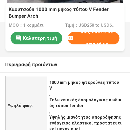
Καουτσούκ 1000 mm μήκος τύπου V Fender
Bumper Arch
MOQ：1 κομμάτι
Τιμή：USD250 to USD680 Per Piece
Μας ελάτε σε
Καλύτερη τιμή
επαφή με
Περιγραφή προϊόντων
1000 mm μήκος φτερούγες τύπου
V
,
Τελωνειακός δασμολογικός κωδικ
Υψηλό φως:
ός τύπου fender
,
Υψηλής ικανότητας απορρόφησης
ενέργειας ελαστικοί προστατευτι
κοί μηχανισμοί