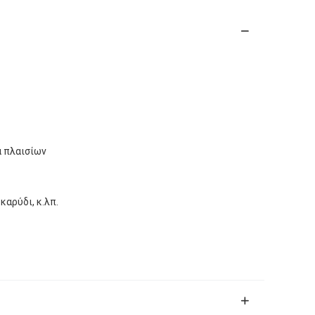
α πλαισίων
αρύδι, κ.λπ.