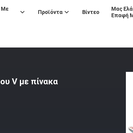
 Με
Μας Ελά
Προϊόντα
Βίντεο
Επαφή 
ροβόλημα Ναυτικού Τύπου V Με Πίνακα Προσώπου
ου V με πίνακα