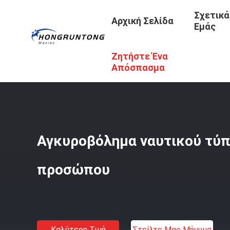
Σχετικά
Αρχική Σελίδα
Εμάς
Ζητήστε Ένα
Αρχική Σελίδα
/
Προϊόντα
/
Β Κιγκλίδωμα Τύπων
/
Αγκυ
Απόσπασμα
Αγκυροβόλημα ναυτικού τύπ
προσώπου
Καλύτερη Τιμή
Στείλτε Μας Μήνυμα