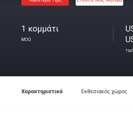
1 κομμάτι
U
U
MOQ
τιμ
Χαρακτηριστικά
Εκθεσιακός χώρος