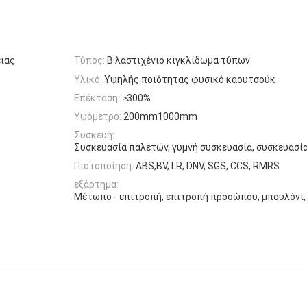
ιας
Τύπος:
Β λαστιχένιο κιγκλίδωμα τύπων
Υλικό:
Υψηλής ποιότητας φυσικό καουτσούκ
Επέκταση:
≥300%
Υψόμετρο:
200mm1000mm
Συσκευή:
Συσκευασία παλετών, γυμνή συσκευασία, συσκευασί
Πιστοποίηση:
ABS,BV, LR, DNV, SGS, CCS, RMRS
εξάρτημα:
Μέτωπο - επιτροπή, επιτροπή προσώπου, μπουλόνι, κ