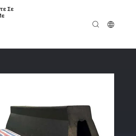
τε Σε
Με