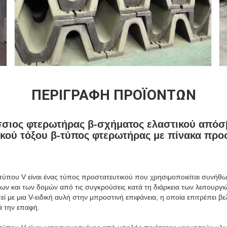
ΠΕΡΙΓΡΑΦΉ ΠΡΟΪΌΝΤΩΝ
σσιος φτερωτήρας β-σχήματος ελαστικού απόσ
ικού τόξου β-τύπος φτερωτήρας με πίνακα πρ
τύπου V είναι ένας τύπος προστατευτικού που χρησιμοποιείται συνήθως
ων και των δομών από τις συγκρούσεις κατά τη διάρκεια των λειτουργι
εί με μια V-ειδική αυλή στην μπροστινή επιφάνεια, η οποία επιτρέπει
ά την επαφή.