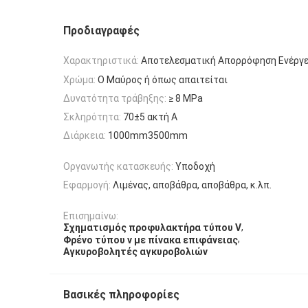
Προδιαγραφές
Χαρακτηριστικά:
Αποτελεσματική Απορρόφηση Ενέργε
Χρώμα:
Ο Μαύρος ή όπως απαιτείται
Δυνατότητα τράβηξης:
≥ 8 MPa
Σκληρότητα:
70±5 ακτή Α
Διάρκεια:
1000mm3500mm
Οργανωτής κατασκευής:
Υποδοχή
Εφαρμογή:
Λιμένας, αποβάθρα, αποβάθρα, κ.λπ.
Επισημαίνω:
,
Σχηματισμός προφυλακτήρα τύπου V
,
Φρένο τύπου v με πίνακα επιφάνειας
Αγκυροβολητές αγκυροβολιών
Βασικές πληροφορίες