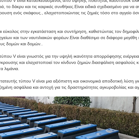
 τύπου V είναι κατασκευασμένος από υψηλής ποιότητας καουτσούκ υλ
ά, το δάκρυ και τις καιρικές συνθήκες.Είναι ειδικά σχεδιασμένο για να α
υση ενός σκάφους., ελαχιστοποιώντας τις ζημιές τόσο στο αγγείο όσο
αι εύκολος στην εγκατάσταση και συντήρηση, καθιστώντας τον δημοφιλ
γείων και των ναυτιλιακών φορέων.Είναι διαθέσιμο σε διάφορα μεγέθη κ
ους δομών και δομών..
τύπου V είναι γνωστός για την υψηλή ικανότητα απορρόφησης ενέργεια
ρουσης και ελαχιστοποιεί τον κίνδυνο ζημιών.διασφάλιση ασφαλούς κ
τα λιμάνια.
τατευτής τύπου V είναι μια αξιόπιστη και οικονομικά αποδοτική λύση γ
μένη ασφάλεια και αντοχή για τις δραστηριότητες αγκυροβολίας και α