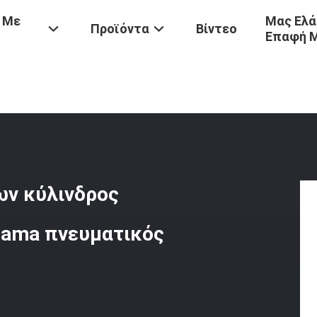
 Με
Μας Ελά
Προϊόντα
Βίντεο
Επαφή 
κλίδωμα
/
Iso17357 Θαλάσσιος Επιπλέων Κύλινδρος 50kpa Κιγκλιδω
ων κύλινδρος
hama πνευματικός