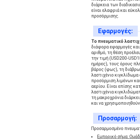
διάρκεια των διαδικασι
είναι ελαφριά και εύκο
προσόρμισης.
Εφαρμογές:
Το πνευματικό λαστιχ
διάφορα εφαρμογές και 
αριθμό, τη θέση προέλευ
την τιμή (USD200-USD18
ημέρες), τους όρους πλ
βάρος (φως), τη διάβρωσ
λαστιχένιο κιγκλίδωμα
προσόρμιση λιμένων και
αερίου. Είναι επίσης κ
λαστιχένια κιγκλιδώματ
τη μακροχρόνια διάρκει
και να χρησιμοποιηθούν
Προσαρμογή:
Προσαρμοσμένο πνευματ
Εμπορικό σήμα: Ομά