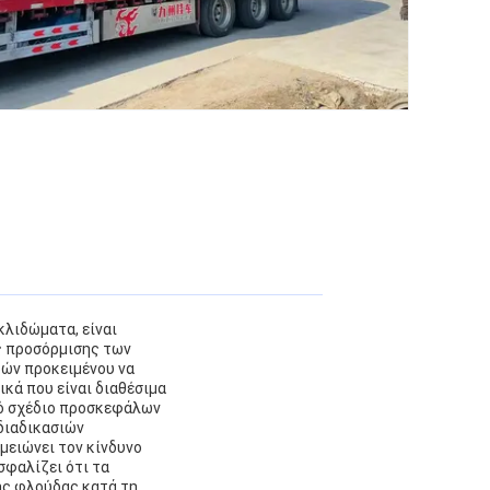
κλιδώματα, είναι
ς προσόρμισης των
ών προκειμένου να
κά που είναι διαθέσιμα
κό σχέδιο προσκεφάλων
 διαδικασιών
μειώνει τον κίνδυνο
σφαλίζει ότι τα
ης φλούδας κατά τη