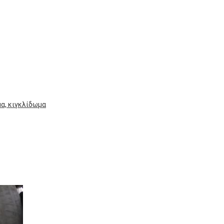
μα, κιγκλίδωμα