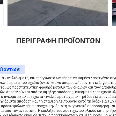
ΠΕΡΙΓΡΑΦΉ ΠΡΟΪΌΝΤΩΝ
οϊόντων:
ια κιγκλιδώματα, επίσης γνωστά ως αέρας-γεμισμένα λαστιχένια κιγ
ιγκλιδώματα που σχεδιάζονται για να απορροφήσουν την ενέργεια τη
ται ως προστατευτική φρουρά μεταξύ των σκαφών και των αποβαθρ
ιών. Αποτελούνται από τα υψηλής απόδοσης, εύκαμπτα λαστιχένια υλι
Τα πνευματικά λαστιχένια κιγκλιδώματα χαρακτηρίζουν ένα μοναδι
ην άριστη απόδοση και τη σταθερή λειτουργία κατά τη διάρκεια των
 προσκεφάλων αέρα παρέχει την άριστη ενεργειακή απορρόφηση και 
ι από τον αντίκτυπο. Η ευελιξία του λαστιχένιου υλικού επίσης εξα
 κιγκλιδώματα είναι σε θέση να προσαρμοστούν να μεταμορφωθούν τ