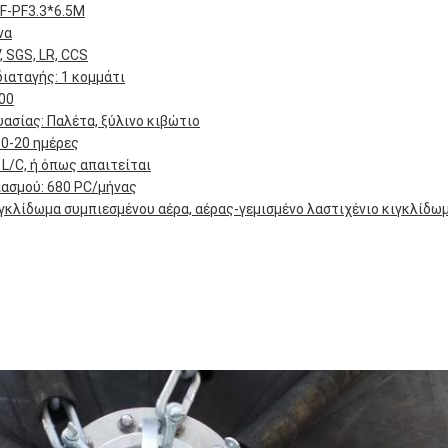
F-PF3.3*6.5M
να
, SGS, LR, CCS
ιαταγής: 1 κομμάτι
00
ασίας: Παλέτα, ξύλινο κιβώτιο
0-20 ημέρες
 L/C, ή όπως απαιτείται
ασμού: 680 PC/μήνας
γκλίδωμα συμπιεσμένου αέρα, αέρας-γεμισμένο λαστιχένιο κιγκλίδω