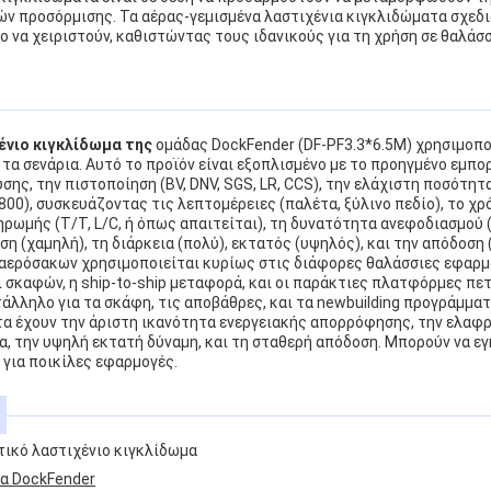
ών προσόρμισης. Τα αέρας-γεμισμένα λαστιχένια κιγκλιδώματα σχεδι
λο να χειριστούν, καθιστώντας τους ιδανικούς για τη χρήση σε θαλάσ
ένιο κιγκλίδωμα της
ομάδας DockFender (DF-PF3.3*6.5M) χρησιμοπο
τα σενάρια. Αυτό το προϊόν είναι εξοπλισμένο με το προηγμένο εμπο
σης, την πιστοποίηση (BV, DNV, SGS, LR, CCS), την ελάχιστη ποσότητα
00), συσκευάζοντας τις λεπτομέρειες (παλέτα, ξύλινο πεδίο), το χ
ηρωμής (T/T, L/C, ή όπως απαιτείται), τη δυνατότητα ανεφοδιασμού 
η (χαμηλή), τη διάρκεια (πολύ), εκτατός (υψηλός), και την απόδοση 
 αερόσακων χρησιμοποιείται κυρίως στις διάφορες θαλάσσιες εφαρμ
 σκαφών, η ship-to-ship μεταφορά, και οι παράκτιες πλατφόρμες πε
ατάλληλο για τα σκάφη, τις αποβάθρες, και τα newbuilding προγράμμα
α έχουν την άριστη ικανότητα ενεργειακής απορρόφησης, την ελαφρ
α, την υψηλή εκτατή δύναμη, και τη σταθερή απόδοση. Μπορούν να 
 για ποικίλες εφαρμογές.
ικό λαστιχένιο κιγκλίδωμα
δα DockFender