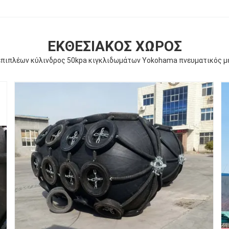
ΕΚΘΕΣΙΑΚΌΣ ΧΏΡΟΣ
επιπλέων κύλινδρος 50kpa κιγκλιδωμάτων Yokohama πνευματικός μ