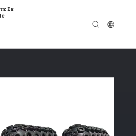
τε Σε
Με
μάτων Yokohama Πνευματικός Με Τη Χαμηλή Διάβρωση