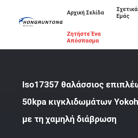
Σχετικά
Αρχική Σελίδα
Εμάς
Ζητήστε Ένα
Αρχική Σελίδα
/
Προϊόντα
/
Πνευματικό Λαστιχένιο Κιγ
Απόσπασμα
Iso17357 θαλάσσιος επιπλέ
50kpa κιγκλιδωμάτων Yoko
με τη χαμηλή διάβρωση