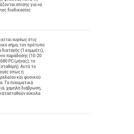
άζονται επίσης για να
σιες διαδικασίες
ιείται ευρέως στις
ρικό σήμα, τον πρότυπο
 διαταγής (1 κομμάτι),
ρόνο παράδοσης (10-20
(680 PC/μήνας), το
(σταθερή). Αυτό το
ογές όπως η
τρελαίου και φυσικού
τα. Τα πνευματικά
ιά, χαμηλή διάβρωση,
εγκατασταθούν εύκολα