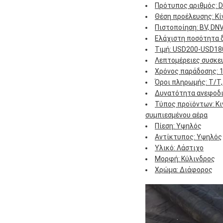
Πρότυπος αριθμός: D
Θέση προέλευσης: Κί
Πιστοποίηση: BV, DNV
Ελάχιστη ποσότητα δ
Τιμή: USD200-USD18
Λεπτομέρειες συσκευ
Χρόνος παράδοσης: 1
Όροι πληρωμής: T/T,
Δυνατότητα ανεφοδι
Τύπος προϊόντων: Κι
συμπιεσμένου αέρα
Πίεση: Υψηλός
Αντίκτυπος: Υψηλός
Υλικό: Λάστιχο
Μορφή: Κύλινδρος
Χρώμα: Διάφορος