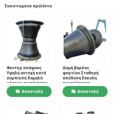
Συνιστώμενα προϊόντα
Φεντερ σκάφους
Δομή βαρέος
Υψηλή αντοχή κατά
φορτίου Σταθερή
συμπίεση Χαμηλό
απόδοση Εύκολη
Σπίτι
κόστος συντήρησης
εγκατάσταση
Αξιόπιστη ποιότητα
Αποστολή
Αποστολή
Προϊόντα
ερώτησης
ερώτησης
Βίντεο