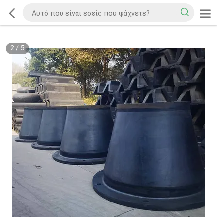
2
/
5