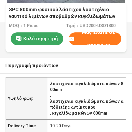
SPC 800mm φυσικού λάστιχου λαστιχένιο
ναυτικό λιμένων αποβαθρών κιγκλιδωμάτων
κώνων
MOQ：1 Piece
Τιμή：USD200-USD1800
Μας ελάτε σε
Καλύτερη τιμή
επαφή με
Περιγραφή προϊόντων
λαστιχένια κιγκλιδώματα κώνων 8
00mm
,
Υψηλό φως:
λαστιχένια κιγκλιδώματα κώνων α
πόδειξης αντίκτυπου
,
κιγκλίδωμα κώνων 800mm
Delivery Time
10-20 Days