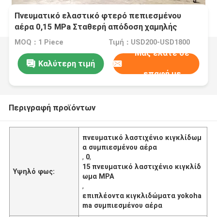
Πνευματικό ελαστικό φτερό πεπιεσμένου
αέρα 0,15 MPa Σταθερή απόδοση χαμηλής
τριβής
MOQ：1 Piece
Τιμή：USD200-USD1800
Μας ελάτε σε
Καλύτερη τιμή
επαφή με
Περιγραφή προϊόντων
πνευματικό λαστιχένιο κιγκλίδωμ
α συμπιεσμένου αέρα
,
0
,
15 πνευματικό λαστιχένιο κιγκλίδ
Υψηλό φως:
ωμα MPA
,
επιπλέοντα κιγκλιδώματα yokoha
ma συμπιεσμένου αέρα