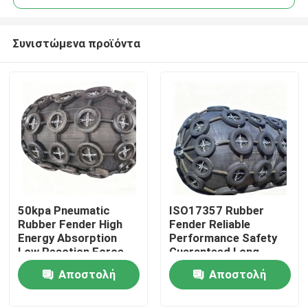
Συνιστώμενα προϊόντα
50kpa Pneumatic
ISO17357 Rubber
Σπίτι
Rubber Fender High
Fender Reliable
Energy Absorption
Performance Safety
Low Reaction Force
Guaranteed Long
Προϊόντα
Durable Use
Service Life
Αποστολή
Αποστολή
ερώτησης
ερώτησης
Βίντεο