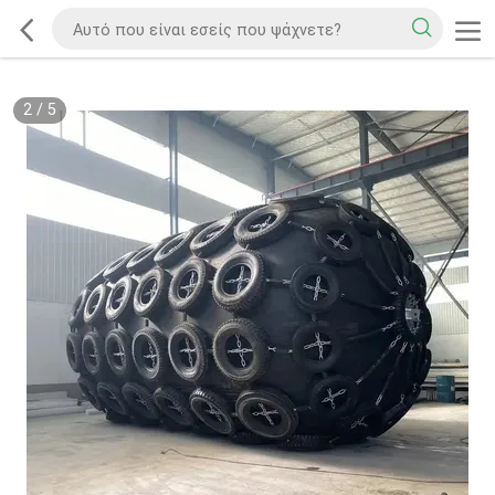
2
/
5