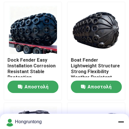
Σχετικά με εμάς
Επισκέψεις στο εργοστάσιο
Έλεγχος ποιότητας
Dock Fender Easy
Boat Fender
Installation Corrosion
Lightweight Structure
Ζητήστε μια προσφορά
Resistant Stable
Strong Flexibility
Protection
Weather Resistant
Αποστολή
Αποστολή
Λαστιχένιο κιγκλίδωμα αποβαθρών
ερώτησης
ερώτησης
Λαστιχένιο κιγκλίδωμα Yokohama
Hongruntong
Πνευματικό λαστιχένιο κιγκλίδωμα