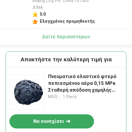
Beijing City, P.R. China 101300
,ΚΙΝΑ
5.0
Ελεγχμένος προμηθευτής
Δείτε περισσότερων
Αποκτήστε την καλύτερη τιμή για
Πνευματικό ελαστικό φτερό
πεπιεσμένου αέρα 0,15 MPa
Σταθερή απόδοση χαμηλής
τριβής
MOQ： 1 Piece
Να συνεχίσει