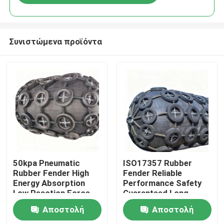
Συνιστώμενα προϊόντα
Σπίτι
50kpa Pneumatic
ISO17357 Rubber
Rubber Fender High
Fender Reliable
Energy Absorption
Performance Safety
Προϊόντα
Low Reaction Force
Guaranteed Long
Durable Use
Service Life
Αποστολή
Αποστολή
Βίντεο