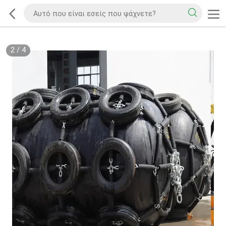
2
/
4