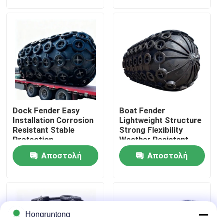
ερώτησης
ερώτησης
Σχετικά με εμάς
Επισκέψεις στο εργοστάσιο
Έλεγχος ποιότητας
Dock Fender Easy
Boat Fender
Ζητήστε μια προσφορά
Installation Corrosion
Lightweight Structure
Resistant Stable
Strong Flexibility
Protection
Weather Resistant
Λαστιχένιο κιγκλίδωμα αποβαθρών
Αποστολή
Αποστολή
ερώτησης
ερώτησης
Λαστιχένιο κιγκλίδωμα Yokohama
Πνευματικό λαστιχένιο κιγκλίδωμα
Hongruntong