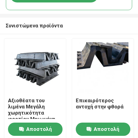
Συνιστώμενα προϊόντα
Σπίτι
Αξιοθέατα του
Επικαιρότερος
λιμένα Μεγάλη
αντοχή στην φθορά
χωρητικότητα
Προϊόντα
φορτίου Μειωμένη
συντήρηση Εύκολη
Αποστολή
Αποστολή
αντικατάσταση
Βίντεο