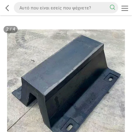
2
/
4