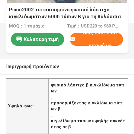
Pianc2002 τυποποιημένο φυσικό λάστιχο
κιγκλιδωμάτων 600h τύπων Β για τη θαλάσσια
προσόρμιση βαρκών
MOQ：1 τεμάχιο
Τιμή：USD220 to 960 Per Piece
Μας ελάτε σε
Καλύτερη τιμή
επαφή με
Περιγραφή προϊόντων
φυσικό λάστιχο β κιγκλίδωμα τύπ
ων
,
προσορμίζοντας κιγκλίδωμα τύπ
Υψηλό φως:
ων β
,
κιγκλίδωμα τύπων υψηλής πυκνότ
ητας nr β