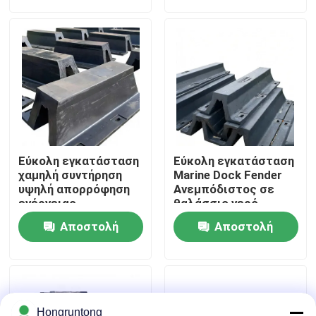
ερώτησης
ερώτησης
Σχετικά με εμάς
Επισκέψεις στο εργοστάσιο
Έλεγχος ποιότητας
Εύκολη εγκατάσταση
Εύκολη εγκατάσταση
Ζητήστε μια προσφορά
χαμηλή συντήρηση
Marine Dock Fender
υψηλή απορρόφηση
Ανεμπόδιστος σε
ενέργειας
θαλάσσιο νερό
Λαστιχένιο κιγκλίδωμα αποβαθρών
Αποστολή
Αποστολή
ερώτησης
ερώτησης
Λαστιχένιο κιγκλίδωμα Yokohama
Πνευματικό λαστιχένιο κιγκλίδωμα
Hongruntong