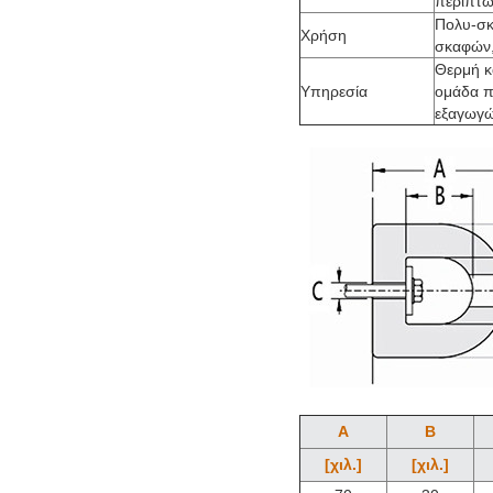
περίπτω
Πολυ-σκ
Χρήση
σκαφών,
Θερμή κ
Υπηρεσία
ομάδα π
εξαγωγώ
Α
Β
[χιλ.]
[χιλ.]