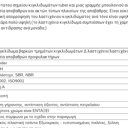
τατου σημείου κιγκλιδωμάτων ruber και μιας γραμμής μπουλονιού αν
σία αποβαθρών και ακτών τύπων πλαισίων της αποβάθρας. Είναι εύκο
ακή απορρόφηση του λαστιχένιου κιγκλιδώματος ανά τόνο είναι υψηλ
πάρα πολύ υψηλή (το λαστιχένιο κιγκλίδωμα συμπιέσεων έχει τη χαμ
 αντίδρασης ανά μονάδα.)
ιγκλίδωμα βαρκών τμημάτων κιγκλιδωμάτων Δ λαστιχένιο/λαστιχέν
σία αποβαθρών προφυλακτήρων
nder
0H
λάστιχο, SBR, NBR
002, ISO9001
ή Α
κοπή
ση γήρανσης, αντίσταση όζοντος, αντίσταση πετρελαίου
ποτε χρώμα είναι ΕΝΤΑΞΕΙ
μος σύμφωνα με το σχέδιο στην παραγωγή
κός-πλαστική τσάντα Εξωτερικός - τυποποιημένες παλέτες, ξύλινη