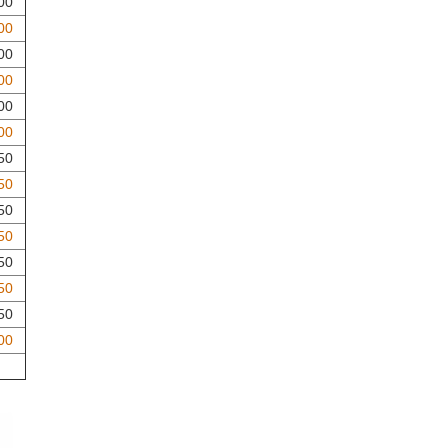
00
00
00
00
00
00
50
50
50
50
50
50
50
00