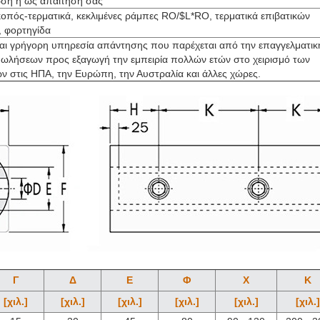
ση ή ως απαίτησή σας
οπός-τερματικά, κεκλιμένες ράμπες RO/$L*RO, τερματικά επιβατικών
 φορτηγίδα
αι γρήγορη υπηρεσία απάντησης που παρέχεται από την επαγγελματικ
ωλήσεων προς εξαγωγή την εμπειρία πολλών ετών στο χειρισμό των
ν στις ΗΠΑ, την Ευρώπη, την Αυστραλία και άλλες χώρες.
Γ
Δ
Ε
Φ
Χ
Κ
[χιλ.]
[χιλ.]
[χιλ.]
[χιλ.]
[χιλ.]
[χιλ.]