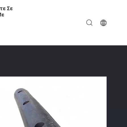
τε Σε
Με
ία Αποβαθρών Προφυλακτήρων