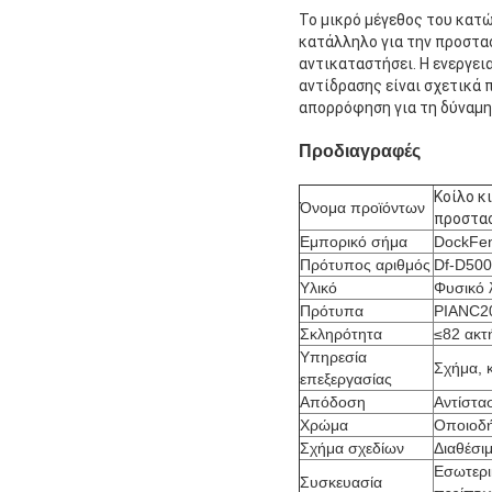
Το μικρό μέγεθος του κατώ
κατάλληλο για την προστα
αντικαταστήσει. Η ενεργει
αντίδρασης είναι σχετικά 
απορρόφηση για τη δύναμη
Προδιαγραφές
Κοίλο κ
Όνομα προϊόντων
προστα
Εμπορικό σήμα
DockFe
Πρότυπος αριθμός
Df-D50
Υλικό
Φυσικό 
Πρότυπα
PIANC2
Σκληρότητα
≤82 ακτ
Υπηρεσία
Σχήμα, 
επεξεργασίας
Απόδοση
Αντίστα
Χρώμα
Οποιοδή
Σχήμα σχεδίων
Διαθέσι
Εσωτερι
Συσκευασία