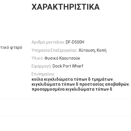
ΧΑΡΑΚΤΗΡΙΣΤΙΚΆ
Αριθμό μοντέλου:
DF-D500H
στικό φτερό
Υπηρεσία Επεξεργασίας:
Χύτευση, Κοπή
Υλικό:
Φυσικό Καουτσούκ
Εφαρμογή:
Dock Port Wharf
Επισημαίνω:
,
κοίλα κιγκλιδώματα τύπων δ τμημάτων
,
κιγκλιδώματα τύπων δ προστασίας αποβαθρών
προσαρμοσμένα κιγκλιδώματα τύπων δ