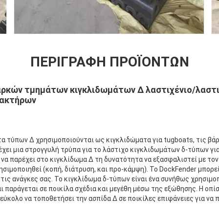
ΠΕΡΙΓΡΑΦΉ ΠΡΟΪΌΝΤΩΝ
αρκών τμημάτων κιγκλιδωμάτων Δ λαστιχένιο/λαστ
ακτήρων
α τύπων Δ χρησιμοποιούνται ως κιγκλιδώματα για tugboats, τις βάρ
χει μια στρογγυλή τρύπα για το λάστιχο κιγκλιδωμάτων δ-τύπων για
ια να παρέχει στο κιγκλίδωμα Δ τη δυνατότητα να εξασφαλιστεί με το
ησιμοποιηθεί (κοπή, διάτρυση, και προ-κάμψη). Το DockFender μπορε
τις ανάγκες σας. Το κιγκλίδωμα δ-τύπων είναι ένα συνήθως χρησιμο
 παράγεται σε ποικίλα σχέδια και μεγέθη μέσω της εξώθησης. Η οπί
εύκολο να τοποθετήσει την ασπίδα Δ σε ποικίλες επιφάνειες για να 