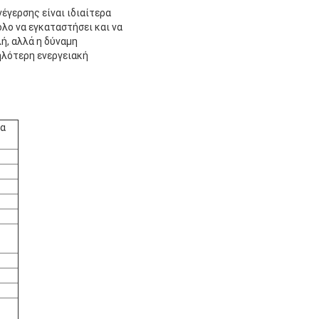
έγερσης είναι ιδιαίτερα
λο να εγκαταστήσει και να
ή, αλλά η δύναμη
ηλότερη ενεργειακή
ια