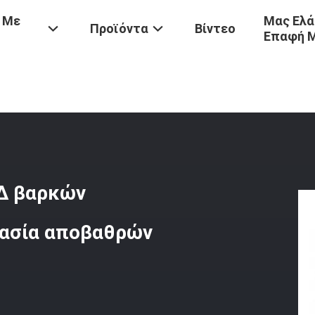
 Με
Μας Ελά
Προϊόντα
Βίντεο
Επαφή 
ίλα Κιγκλιδώματα Τύπων Δ Βαρκών Τμημάτων/λαστιχένια Προστασ
 Δ βαρκών
τασία αποβαθρών