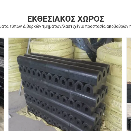
ΕΚΘΕΣΙΑΚΌΣ ΧΏΡΟΣ
ώματα τύπων Δ βαρκών τμημάτων/λαστιχένια προστασία αποβαθρών