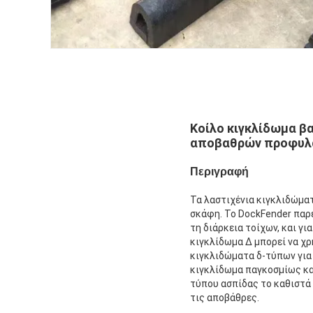
Κοίλο κιγκλίδωμα β
αποβαθρών προφυλ
Περιγραφή
Τα λαστιχένια κιγκλιδώματ
σκάφη. Το DockFender παρέ
τη διάρκεια τοίχων, και γ
κιγκλίδωμα Δ μπορεί να χρ
κιγκλιδώματα δ-τύπων για 
κιγκλίδωμα παγκοσμίως και
τύπου ασπίδας το καθιστά 
τις αποβάθρες.