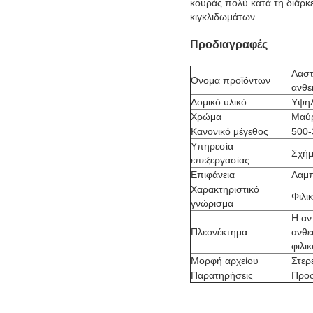
κουράς πολύ κατά τη διάρκ
κιγκλιδωμάτων.
Προδιαγραφές
Λαστ
Όνομα προϊόντων
ανθε
Δομικό υλικό
Υψηλ
Χρώμα
Μαύρ
Κανονικό μέγεθος
500
Υπηρεσία
Σχήμ
επεξεργασίας
Επιφάνεια
Λαμπ
Χαρακτηριστικό
Φιλι
γνώρισμα
Η αν
Πλεονέκτημα
ανθε
φιλι
Μορφή αρχείου
Στερ
Παρατηρήσεις
Προσ