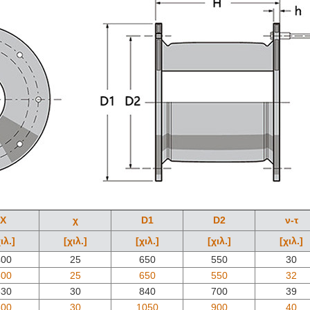
Χ
χ
D1
D2
ν-τ
ιλ.]
[χιλ.]
[χιλ.]
[χιλ.]
[χιλ.]
400
25
650
550
30
500
25
650
550
32
630
30
840
700
39
800
30
1050
900
40