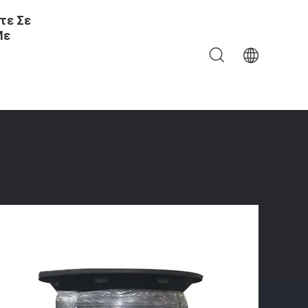
τε Σε
Με
ιητικών ABS - Ανθεκτική Προστασία Αποβαθρών