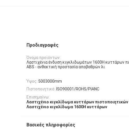
Προδιαγραφές
Όνομα προϊόντων:
Λαστιχένια ένδυση κιγκλιδωμάτων 1600H κυττάρων π
ABS - ανθεκτική προστασία αποβαθρών λι
Ύψος:
5003000mm
Πιστοποιητικό:
ISO90001/ROHS/PIANC
Επισημαίνω:
Λαστιχένιο κιγκλίδωμα κυττάρων πιστοποιητικών
Λαστιχένιο κιγκλίδωμα 1600H κυττάρων
Βασικές πληροφορίες