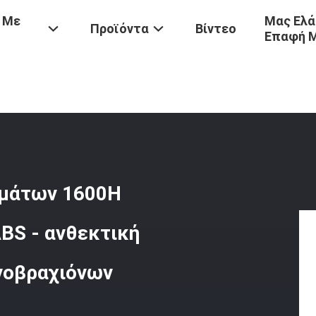
 Με
Μας Ελά
Προϊόντα
Βίντεο
Επαφή 
τάρων
/
Λαστιχένια Ένδυση Κιγκλιδωμάτων 1600H Κυττάρων Πιστοπο
ωμάτων 1600H
BS - ανθεκτική
νοβραχιόνων