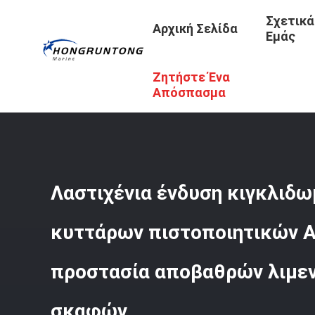
Σχετικά
Αρχική Σελίδα
Εμάς
Ζητήστε Ένα
Αρχική Σελίδα
/
Προϊόντα
/
Λαστιχένιο Κιγκλίδωμα Κυτ
Λιμενοβραχιόνων Σκαφών
Απόσπασμα
Λαστιχένια ένδυση κιγκλιδ
κυττάρων πιστοποιητικών A
προστασία αποβαθρών λιμε
σκαφών