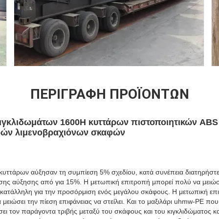
ΠΕΡΙΓΡΑΦΉ ΠΡΟΪΌΝΤΩΝ
κιγκλιδωμάτων 1600H κυττάρων πιστοποιητικών ABS 
ών λιμενοβραχιόνων σκαφών
α κυττάρων αύξησαν τη συμπίεση 5% σχεδίου, κατά συνέπεια διατηρήστ
σης αύξησης από για 15%. Η μετωπική επιτροπή μπορεί πολύ να μειώσ
α κατάλληλη για την προσόρμιση ενός μεγάλου σκάφους. Η μετωπική επ
να μειώσει την πίεση επιφάνειας να στείλει. Και το μαξιλάρι uhmw-PE π
ει τον παράγοντα τριβής μεταξύ του σκάφους και του κιγκλιδώματος κα