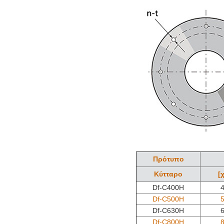
Πρότυπο
Κύτταρο
[χ
Df-C400H
Df-C500H
Df-C630H
Df-C800H