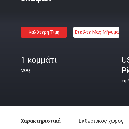
Καλύτερη Τιμή
Στείλτε Μας Μήνυμα
1 κομμάτι
U
P
MOQ
τιμ
Χαρακτηριστικά
Εκθεσιακός χώρος