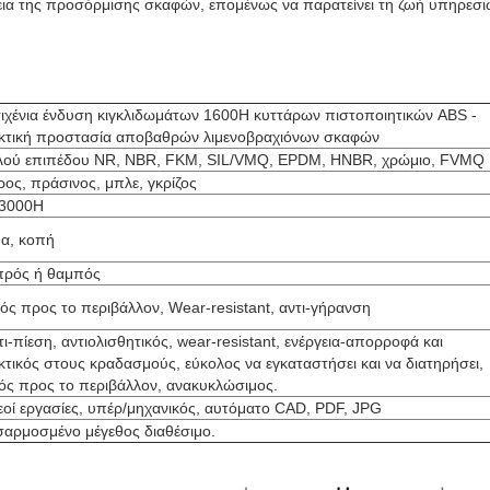
εια της προσόρμισης σκαφών, επομένως να παρατείνει τη ζωή υπηρεσ
ιχένια ένδυση κιγκλιδωμάτων 1600H κυττάρων πιστοποιητικών ABS -
κτική προστασία αποβαθρών λιμενοβραχιόνων σκαφών
ού επιπέδου NR, NBR, FKM, SIL/VMQ, EPDM, HNBR, χρώμιο, FVMQ
ος, πράσινος, μπλε, γκρίζος
-3000H
α, κοπή
ρός ή θαμπός
κός προς το περιβάλλον, Wear-resistant, αντι-γήρανση
τι-πίεση, αντιολισθητικός, wear-resistant, ενέργεια-απορροφά και
κτικός στους κραδασμούς, εύκολος να εγκαταστήσει και να διατηρήσει,
κός προς το περιβάλλον, ανακυκλώσιμος.
εοί εργασίες, υπέρ/μηχανικός, αυτόματο CAD, PDF, JPG
αρμοσμένο μέγεθος διαθέσιμο.