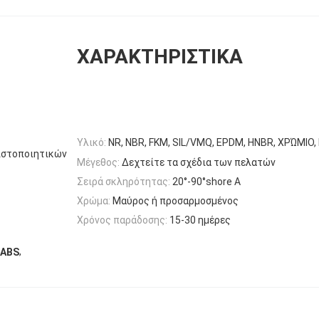
ΧΑΡΑΚΤΗΡΙΣΤΙΚΆ
Υλικό:
NR, NBR, FKM, SIL/VMQ, EPDM, HNBR, ΧΡΏΜΙΟ
ιστοποιητικών
Μέγεθος:
Δεχτείτε τα σχέδια των πελατών
Σειρά σκληρότητας:
20°-90°shore Α
Χρώμα:
Μαύρος ή προσαρμοσμένος
Χρόνος παράδοσης:
15-30 ημέρες
,
 ABS