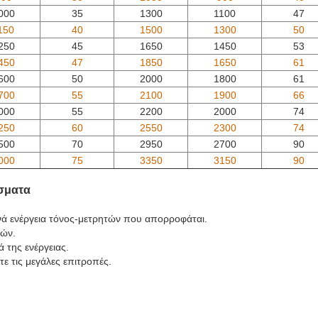
000
35
1300
1100
47
150
40
1500
1300
50
250
45
1650
1450
53
450
47
1850
1650
61
600
50
2000
1800
61
700
55
2100
1900
66
000
55
2200
2000
74
250
60
2550
2300
74
500
70
2950
2700
90
000
75
3350
3150
90
σματα
ά ενέργεια τόνος-μετρητών που απορροφάται.
δών.
ά της ενέργειας.
ε τις μεγάλες επιτροπές.