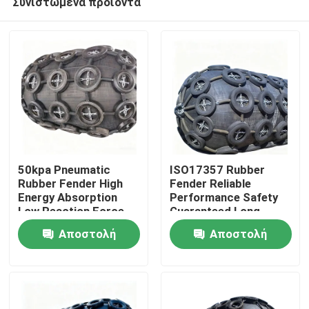
Συνιστώμενα προϊόντα
50kpa Pneumatic
ISO17357 Rubber
Rubber Fender High
Fender Reliable
Energy Absorption
Performance Safety
Low Reaction Force
Guaranteed Long
Σπίτι
Durable Use
Service Life
Αποστολή
Αποστολή
Προϊόντα
ερώτησης
ερώτησης
Βίντεο