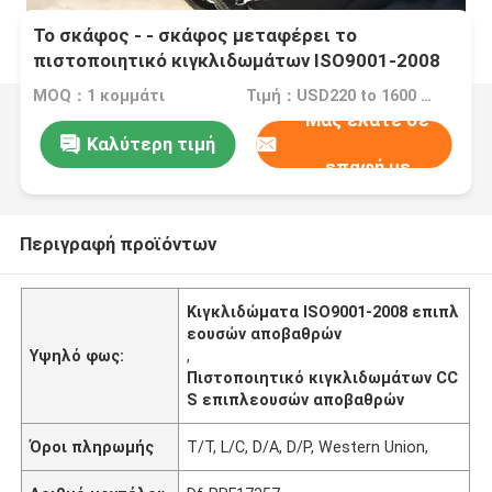
Το σκάφος - - σκάφος μεταφέρει το
πιστοποιητικό κιγκλιδωμάτων ISO9001-2008
BV CCS επιπλεουσών αποβαθρών
MOQ：1 κομμάτι
Τιμή：USD220 to 1600 Per Piece
Μας ελάτε σε
Καλύτερη τιμή
επαφή με
Περιγραφή προϊόντων
Κιγκλιδώματα ISO9001-2008 επιπλ
εουσών αποβαθρών
Υψηλό φως:
,
Πιστοποιητικό κιγκλιδωμάτων CC
S επιπλεουσών αποβαθρών
Όροι πληρωμής
T/T, L/C, D/A, D/P, Western Union,