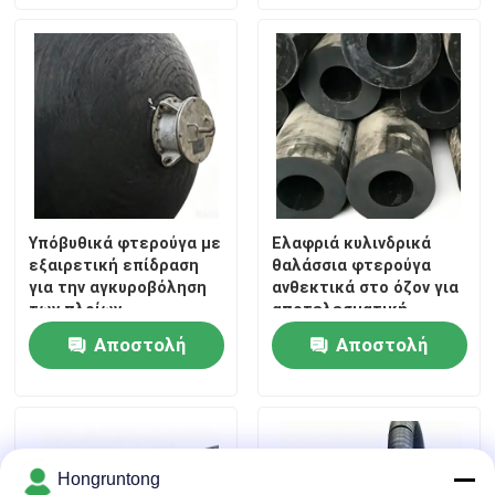
ερώτησης
ερώτησης
προστασία
Υπόβυθικά φτερούγα με
Ελαφριά κυλινδρικά
εξαιρετική επίδραση
θαλάσσια φτερούγα
για την αγκυροβόληση
ανθεκτικά στο όζον για
των πλοίων
αποτελεσματική
απορρόφηση των
Αποστολή
Αποστολή
επιπτώσεων
ερώτησης
ερώτησης
Hongruntong