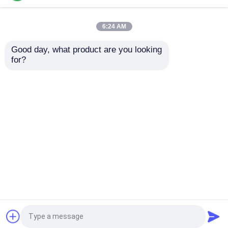
6:24 AM
Good day, what product are you looking 
for?
Φεντερ από καουτσούκ
Φράγματα ρυμουλκών
θαλάσσιας κλάσης με
υψηλής αντοχής στην
ανθεκτική στη
τριβή με εξαιρετική
διάβρωση και υψηλή
απορρόφηση
ανθεκτική στην υγρασία
κραδασμών και αντοχή
Αποστολή
Αποστολή
για ρυμουλκούμενα
στις καιρικές συνθήκες
σκάφη
ερώτησης
ερώτησης
Αρχική Σελίδα
Περίπου εμείς
επαφή
Desktop Site
Sitemap
Privacy Policy
Ποιότητα
Λαστιχένιο κιγκλίδωμα αποβαθρών
Κίνα εργοστάσιο.Copyright © 2026 Hongruntong
Marine Co., Ltd.. All Rights Reserved.