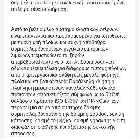
δομή είναι σταθερή και ανθεκτική., που απαιτεί μόνο
απλή ρουτίνα συντήρηση.
Αυτό το βελτιωμένο σύστημα ελαστικών φτέρνων
είναι επαγγελματικά προσαρμοσμένο για τοποθεσίες
με πυκνή ροή πλοίων και συχνή αποβάθρα,
συμπεριλαμβανομένων μεγάλων εμπορικών
λιμένων, τερματικών ro-ro, ξηρών
αποβάθρων,Ναυπηγεία και κλειδαριά υδάτινων
οδώνΔουλεύει τέλεια για διάφορους τύπους πλοίων,
από μικρά εργασιακά σκάφη έως μεγάλα φορτηγά
πλοία και επιβατικά πλοία.Παράλληλη κίνηση ή
πλοήγηση μέσω στενών καναλιώνΚάθε σύνολο
προϊόντων κατασκευάζεται σύμφωνα με τα διεθνή
Σπίτι
θαλάσσια πρότυπα ISO 17357 και PIANC,και έχει
περάσει μια σειρά από αυστηρές δοκιμές,
συμπεριλαμβανομένης της δοκιμής φορτίου, δοκιμή
Προϊόντα
κόπωσης, δοκιμή τριβής και δοκιμή γήρανσης για τη
διασφάλιση σταθερής και αξιόπιστης συνολικής
απόδοσης.
Βίντεο