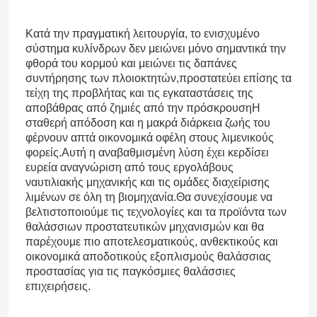
Κατά την πραγματική λειτουργία, το ενισχυμένο
Σχετικά με εμάς
σύστημα κυλίνδρων δεν μειώνει μόνο σημαντικά την
φθορά του κορμού και μειώνει τις δαπάνες
συντήρησης των πλοιοκτητών,προστατεύει επίσης τα
Επισκέψεις στο εργοστάσιο
τείχη της προβλήτας και τις εγκαταστάσεις της
αποβάθρας από ζημιές από την πρόσκρουσηΗ
σταθερή απόδοση και η μακρά διάρκεια ζωής του
Έλεγχος ποιότητας
φέρνουν απτά οικονομικά οφέλη στους λιμενικούς
φορείς.Αυτή η αναβαθμισμένη λύση έχει κερδίσει
ευρεία αναγνώριση από τους εργολάβους
Ζητήστε μια προσφορά
ναυτιλιακής μηχανικής και τις ομάδες διαχείρισης
λιμένων σε όλη τη βιομηχανία.Θα συνεχίσουμε να
βελτιστοποιούμε τις τεχνολογίες και τα προϊόντα των
Λαστιχένιο κιγκλίδωμα αποβαθρών
θαλάσσιων προστατευτικών μηχανισμών και θα
παρέχουμε πιο αποτελεσματικούς, ανθεκτικούς και
οικονομικά αποδοτικούς εξοπλισμούς θαλάσσιας
Λαστιχένιο κιγκλίδωμα Yokohama
προστασίας για τις παγκόσμιες θαλάσσιες
επιχειρήσεις.
Πνευματικό λαστιχένιο κιγκλίδωμα