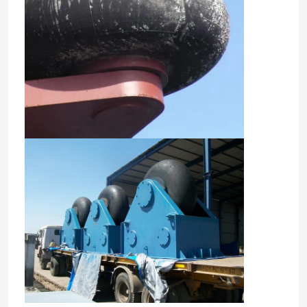
Κιγκλιδώματα κυλίνδρων
Υποβρύχια κιγκλιδώματα
Επιπλέον κιγκλίδωμα αφρού
Μάνικα STS
Στυλίσκοι πρόσδεσης