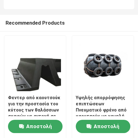
Recommended Products
Φεντερ από καουτσούκ
Υψηλής απορρόφησης
για την προστασία του
επιπτώσεων
κύτους των θαλάσσιων
Πνευματικό φρένο από
σκαφών με αντοχή σε
καουτσούκ με χαμηλή
ακραίες καιρικές
δύναμη αντίδρασης και
Αποστολή
Αποστολή
συνθήκες και υψηλή
μακρά διάρκεια ζωής
απόδοση ανάκαμψης
για θαλάσσια